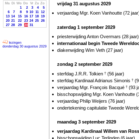
vrijdag 31 augustus 2029
Ma
Di
Wo
Do
Vr
Za
Zo
1
2
3
4
5
6
7
8
9
10
11
12
verjaardag Mgr. Koen Vanhoutte (72 jaar
13
14
15
16
17
18
19
20
21
22
23
24
25
26
27
28
29
30
31
zaterdag 1 september 2029
priesterwijding Anton Overmars (28 jaar)
internationaal begin Tweede Wereldoor
lezingen
donderdag 30 augustus 2029
diakenwijding Wim Veth (27 jaar)
zondag 2 september 2029
sterfdag J.R.R. Tolkien
†
(56 jaar)
sterfdag Kardinaal Adrianus Simonis
†
(9
verjaardag Mgr. François Bacqué
†
(93 j
bisschopswijding Mgr. Koen Vanhoutte (1
verjaardag Philip Weijers (76 jaar)
ondertekening capitulatie Tweede Wereld
maandag 3 september 2029
verjaardag Kardinaal Willem van Ro
bisschopswijding Luc Terlinden (6 jaar)