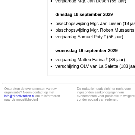
verjaardag Mgr. Jan Liesen (69 jaar)
dinsdag 18 september 2029
bisschopswijding Mgr. Jan Liesen (19 jaa
bisschopswijding Mgr. Robert Mutsaerts 
verjaardag Samuel Paty
†
(56 jaar)
woensdag 19 september 2029
verjaardag Matteo Farina
†
(39 jaar)
verschijning OLV van La Salette (183 jaa
Ontbreken de evenementen van uw
De redactie houdt zich het recht voor
organisatie? Neem contact op met
ingezonden aankondigingen van
info@rkactiviteiten.nl
om te informeren
evenementen voor publicatie te weigere
naar de mogelijkheden!
zonder opgaaf van redenen.