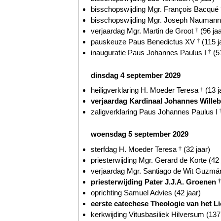
bisschopswijding Mgr. François Bacqué
bisschopswijding Mgr. Joseph Naumann 
verjaardag Mgr. Martin de Groot
†
(96 jaa
pauskeuze Paus Benedictus XV
†
(115 j
inauguratie Paus Johannes Paulus I
†
(51
dinsdag 4 september 2029
heiligverklaring H. Moeder Teresa
†
(13 j
verjaardag Kardinaal Johannes Wille
zaligverklaring Paus Johannes Paulus I
woensdag 5 september 2029
sterfdag H. Moeder Teresa
†
(32 jaar)
priesterwijding Mgr. Gerard de Korte (42 
verjaardag Mgr. Santiago de Wit Guzmán
priesterwijding Pater J.J.A. Groenen
†
oprichting Samuel Advies (42 jaar)
eerste catechese Theologie van het Li
kerkwijding Vitusbasiliek Hilversum (137 