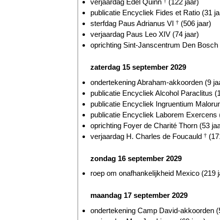
verjaardag Edel Quinn
†
(122 jaar)
publicatie Encycliek Fides et Ratio (31 ja
sterfdag Paus Adrianus VI
†
(506 jaar)
verjaardag Paus Leo XIV (74 jaar)
oprichting Sint-Janscentrum Den Bosch (
zaterdag 15 september 2029
ondertekening Abraham-akkoorden (9 ja
publicatie Encycliek Alcohol Paraclitus (
publicatie Encycliek Ingruentium Malorum
publicatie Encycliek Laborem Exercens (
oprichting Foyer de Charité Thorn (53 jaa
verjaardag H. Charles de Foucauld
†
(171
zondag 16 september 2029
roep om onafhankelijkheid Mexico (219 j
maandag 17 september 2029
ondertekening Camp David-akkoorden (5