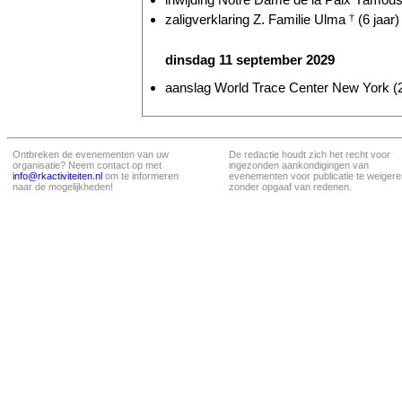
zaligverklaring Z. Familie Ulma
†
(6 jaar)
dinsdag 11 september 2029
aanslag World Trace Center New York (2
Ontbreken de evenementen van uw
De redactie houdt zich het recht voor
organisatie? Neem contact op met
ingezonden aankondigingen van
info@rkactiviteiten.nl
om te informeren
evenementen voor publicatie te weigere
naar de mogelijkheden!
zonder opgaaf van redenen.