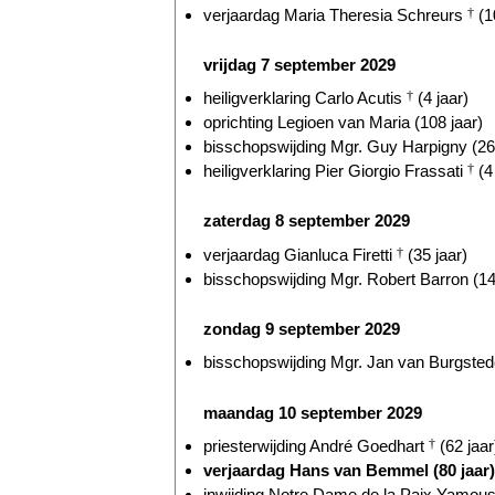
verjaardag Maria Theresia Schreurs
†
(1
vrijdag 7 september 2029
heiligverklaring Carlo Acutis
†
(4 jaar)
oprichting Legioen van Maria (108 jaar)
bisschopswijding Mgr. Guy Harpigny (26 
heiligverklaring Pier Giorgio Frassati
†
(4 
zaterdag 8 september 2029
verjaardag Gianluca Firetti
†
(35 jaar)
bisschopswijding Mgr. Robert Barron (14
zondag 9 september 2029
bisschopswijding Mgr. Jan van Burgstede
maandag 10 september 2029
priesterwijding André Goedhart
†
(62 jaar
verjaardag Hans van Bemmel (80 jaar)
inwijding Notre Dame de la Paix Yamous