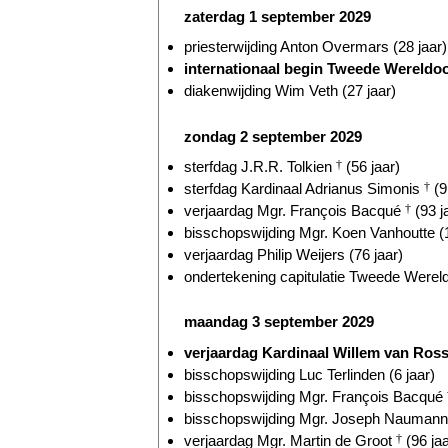
zaterdag 1 september 2029
priesterwijding Anton Overmars (28 jaar)
internationaal begin Tweede Wereldoor
diakenwijding Wim Veth (27 jaar)
zondag 2 september 2029
sterfdag J.R.R. Tolkien
†
(56 jaar)
sterfdag Kardinaal Adrianus Simonis
†
(9
verjaardag Mgr. François Bacqué
†
(93 j
bisschopswijding Mgr. Koen Vanhoutte (1
verjaardag Philip Weijers (76 jaar)
ondertekening capitulatie Tweede Wereld
maandag 3 september 2029
verjaardag Kardinaal Willem van Ro
bisschopswijding Luc Terlinden (6 jaar)
bisschopswijding Mgr. François Bacqué
bisschopswijding Mgr. Joseph Naumann 
verjaardag Mgr. Martin de Groot
†
(96 jaa