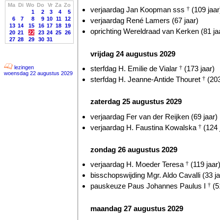
Ma
Di
Wo
Do
Vr
Za
Zo
verjaardag Jan Koopman sss
†
(109 jaar
1
2
3
4
5
6
7
8
9
10
11
12
verjaardag René Lamers (67 jaar)
13
14
15
16
17
18
19
oprichting Wereldraad van Kerken (81 ja
20
21
22
23
24
25
26
27
28
29
30
31
vrijdag 24 augustus 2029
sterfdag H. Emilie de Vialar
†
(173 jaar)
lezingen
woensdag 22 augustus 2029
sterfdag H. Jeanne-Antide Thouret
†
(203
zaterdag 25 augustus 2029
verjaardag Fer van der Reijken (69 jaar)
verjaardag H. Faustina Kowalska
†
(124 
zondag 26 augustus 2029
verjaardag H. Moeder Teresa
†
(119 jaar
bisschopswijding Mgr. Aldo Cavalli (33 ja
pauskeuze Paus Johannes Paulus I
†
(5
maandag 27 augustus 2029