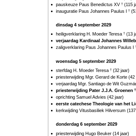
pauskeuze Paus Benedictus XV
†
(115 j
inauguratie Paus Johannes Paulus I
†
(51
dinsdag 4 september 2029
heiligverklaring H. Moeder Teresa
†
(13 j
verjaardag Kardinaal Johannes Wille
zaligverklaring Paus Johannes Paulus I
woensdag 5 september 2029
sterfdag H. Moeder Teresa
†
(32 jaar)
priesterwijding Mgr. Gerard de Korte (42 
verjaardag Mgr. Santiago de Wit Guzmán
priesterwijding Pater J.J.A. Groenen
†
oprichting Samuel Advies (42 jaar)
eerste catechese Theologie van het Li
kerkwijding Vitusbasiliek Hilversum (137 
donderdag 6 september 2029
priesterwijding Hugo Beuker (14 jaar)