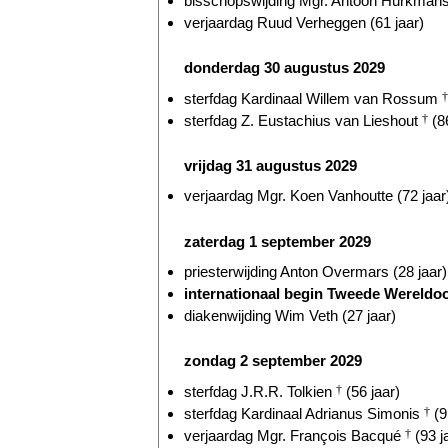
bisschopswijding Mgr. Antoon Hurkmans 
verjaardag Ruud Verheggen (61 jaar)
donderdag 30 augustus 2029
sterfdag Kardinaal Willem van Rossum
†
sterfdag Z. Eustachius van Lieshout
†
(86
vrijdag 31 augustus 2029
verjaardag Mgr. Koen Vanhoutte (72 jaar
zaterdag 1 september 2029
priesterwijding Anton Overmars (28 jaar)
internationaal begin Tweede Wereldoor
diakenwijding Wim Veth (27 jaar)
zondag 2 september 2029
sterfdag J.R.R. Tolkien
†
(56 jaar)
sterfdag Kardinaal Adrianus Simonis
†
(9
verjaardag Mgr. François Bacqué
†
(93 j