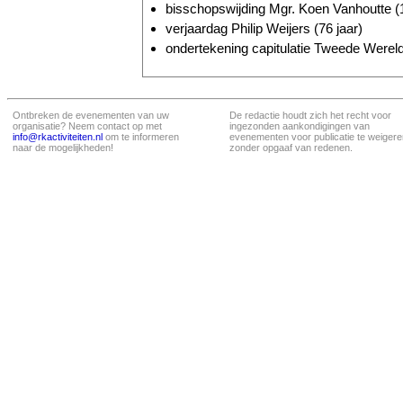
bisschopswijding Mgr. Koen Vanhoutte (1
verjaardag Philip Weijers (76 jaar)
ondertekening capitulatie Tweede Wereld
Ontbreken de evenementen van uw
De redactie houdt zich het recht voor
organisatie? Neem contact op met
ingezonden aankondigingen van
info@rkactiviteiten.nl
om te informeren
evenementen voor publicatie te weigere
naar de mogelijkheden!
zonder opgaaf van redenen.