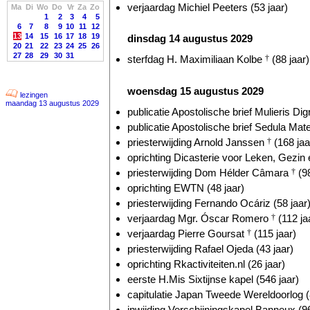
verjaardag Michiel Peeters (53 jaar)
Ma
Di
Wo
Do
Vr
Za
Zo
1
2
3
4
5
6
7
8
9
10
11
12
13
14
15
16
17
18
19
dinsdag 14 augustus 2029
20
21
22
23
24
25
26
27
28
29
30
31
sterfdag H. Maximiliaan Kolbe
†
(88 jaar)
woensdag 15 augustus 2029
lezingen
maandag 13 augustus 2029
publicatie Apostolische brief Mulieris Dig
publicatie Apostolische brief Sedula Mate
priesterwijding Arnold Janssen
†
(168 jaa
oprichting Dicasterie voor Leken, Gezin 
priesterwijding Dom Hélder Câmara
†
(98
oprichting EWTN (48 jaar)
priesterwijding Fernando Ocáriz (58 jaar
verjaardag Mgr. Óscar Romero
†
(112 ja
verjaardag Pierre Goursat
†
(115 jaar)
priesterwijding Rafael Ojeda (43 jaar)
oprichting Rkactiviteiten.nl (26 jaar)
eerste H.Mis Sixtijnse kapel (546 jaar)
capitulatie Japan Tweede Wereldoorlog (
inwijding Verschijningskapel Banneux (96