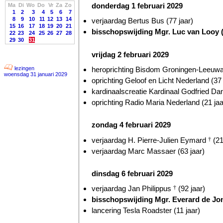
donderdag 1 februari 2029
Ma
Di
Wo
Do
Vr
Za
Zo
1
2
3
4
5
6
7
8
9
10
11
12
13
14
verjaardag Bertus Bus (77 jaar)
15
16
17
18
19
20
21
bisschopswijding Mgr. Luc van Looy (
22
23
24
25
26
27
28
29
30
31
vrijdag 2 februari 2029
heroprichting Bisdom Groningen-Leeuwar
lezingen
woensdag 31 januari 2029
oprichting Geloof en Licht Nederland (37 
kardinaalscreatie Kardinaal Godfried D
oprichting Radio Maria Nederland (21 jaa
zondag 4 februari 2029
verjaardag H. Pierre-Julien Eymard
†
(21
verjaardag Marc Massaer (63 jaar)
dinsdag 6 februari 2029
verjaardag Jan Philippus
†
(92 jaar)
bisschopswijding Mgr. Everard de Jon
lancering Tesla Roadster (11 jaar)