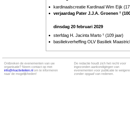
kardinaalscreatie Kardinaal Wim Eijk (17 
verjaardag Pater J.J.A. Groenen
†
(100
dinsdag 20 februari 2029
sterfdag H. Jacinta Marto
†
(109 jaar)
basiliekverheffing OLV Basiliek Maastrich
Ontbreken de evenementen van uw
De redactie houdt zich het recht voor
organisatie? Neem contact op met
ingezonden aankondigingen van
info@rkactiviteiten.nl
om te informeren
evenementen voor publicatie te weigere
naar de mogelijkheden!
zonder opgaaf van redenen.