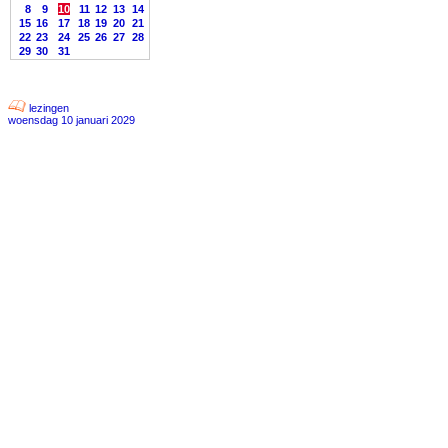
8
9
10
11
12
13
14
15
16
17
18
19
20
21
22
23
24
25
26
27
28
29
30
31
lezingen
woensdag 10 januari 2029