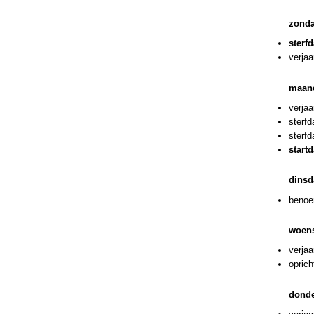
zonda
sterf
verjaa
maand
verja
sterf
sterf
start
dinsd
benoem
woens
verja
oprich
donde