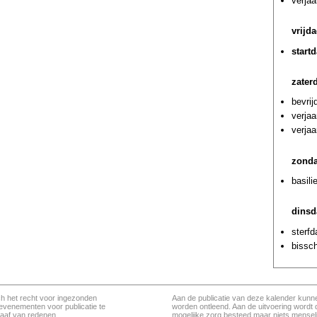
verjaa
vrijd
start
zater
bevrij
verja
verja
zonda
basili
dinsd
sterfd
bissc
ch het recht voor ingezonden
Aan de publicatie van deze kalender kunn
evenementen voor publicatie te
worden ontleend. Aan de uitvoering wordt 
aaf van redenen.
mogelijke zorg besteed maar niets menseli