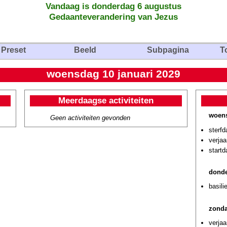
Vandaag is donderdag 6 augustus
Gedaanteverandering van Jezus
Preset
Beeld
Subpagina
T
woensdag 10 januari 2029
Meerdaagse activiteiten
woens
Geen activiteiten gevonden
sterf
verjaa
startd
donde
basili
zonda
verjaa