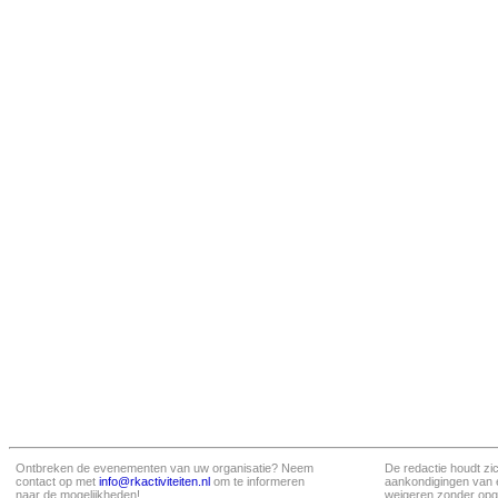
Ontbreken de evenementen van uw organisatie? Neem
De redactie houdt zi
contact op met
info@rkactiviteiten.nl
om te informeren
aankondigingen van 
naar de mogelijkheden!
weigeren zonder opg