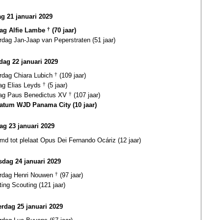
g 21 januari 2029
dag Alfie Lambe
†
(70 jaar)
rdag Jan-Jaap van Peperstraten (51 jaar)
ag 22 januari 2029
ardag Chiara Lubich
†
(109 jaar)
dag Elias Leyds
†
(5 jaar)
dag Paus Benedictus XV
†
(107 jaar)
datum WJD Panama City (10 jaar)
ag 23 januari 2029
d tot plelaat Opus Dei Fernando Ocáriz (12 jaar)
dag 24 januari 2029
ardag Henri Nouwen
†
(97 jaar)
ting Scouting (121 jaar)
rdag 25 januari 2029