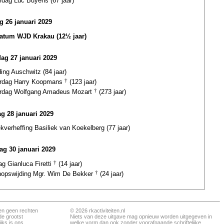
rdag Luc Buyens (67 jaar)
ag 26 januari 2029
datum WJD Krakau (12½ jaar)
dag 27 januari 2029
ding Auschwitz (84 jaar)
ardag Harry Koopmans
†
(123 jaar)
ardag Wolfgang Amadeus Mozart
†
(273 jaar)
g 28 januari 2029
ekverheffing Basiliek van Koekelberg (77 jaar)
ag 30 januari 2029
ag Gianluca Firetti
†
(14 jaar)
hopswijding Mgr. Wim De Bekker
†
(24 jaar)
en geen rechten
© 2026 rkactiviteiten.nl
de grootst
Niets van deze uitgave mag opnieuw worden uitgegeven in
jks is ons
welke vorm dan ook zonder voorafgaande schriftelijke