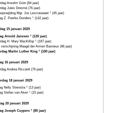
rdag Anselm Grün (84 jaar)
rdag Jules Dresmé (76 jaar)
hopswijding Mgr. Jos Lescrauwaet
†
(45 jaar)
dag Z. Peerke Donders
†
(142 jaar)
ag 15 januari 2029
dag Arnold Janssen
†
(120 jaar)
ardag H. Mary MacKillop
†
(187 jaar)
e verschijning Maagd der Armen Banneux (96 jaar)
ardag Martin Luther King
†
(100 jaar)
ag 16 januari 2029
rdag Andrea Riccardi (79 jaar)
rdag 18 januari 2029
ag Nelly Stienstra
†
(13 jaar)
dag Stefan van Aken
†
(15 jaar)
dag 20 januari 2029
dag Joseph Cuypers
†
(80 jaar)