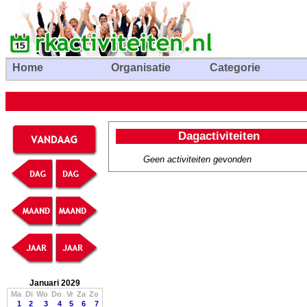
Home
Organisatie
Categorie
Dagactiviteiten
Geen activiteiten gevonden
Januari 2029
Ma
Di
Wo
Do
Vr
Za
Zo
1
2
3
4
5
6
7