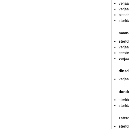
verjaa
verjaa
bissc
sterf
maand
sterf
verja
eerst
verja
dinsd
verjaa
donde
sterfd
sterf
zater
sterf