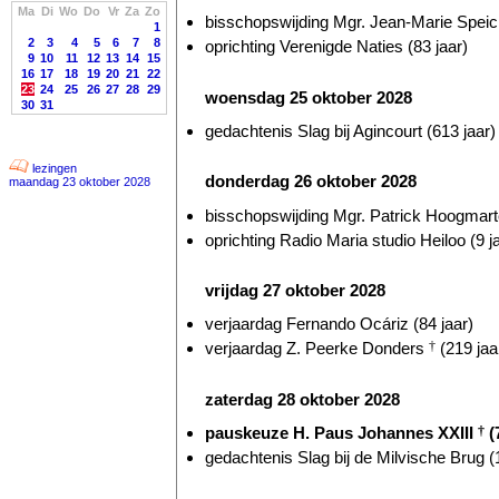
Ma
Di
Wo
Do
Vr
Za
Zo
bisschopswijding Mgr. Jean-Marie Speich
1
2
3
4
5
6
7
8
oprichting Verenigde Naties (83 jaar)
9
10
11
12
13
14
15
16
17
18
19
20
21
22
23
24
25
26
27
28
29
woensdag 25 oktober 2028
30
31
gedachtenis Slag bij Agincourt (613 jaar)
lezingen
donderdag 26 oktober 2028
maandag 23 oktober 2028
bisschopswijding Mgr. Patrick Hoogmarte
oprichting Radio Maria studio Heiloo (9 j
vrijdag 27 oktober 2028
verjaardag Fernando Ocáriz (84 jaar)
verjaardag Z. Peerke Donders
†
(219 jaa
zaterdag 28 oktober 2028
pauskeuze H. Paus Johannes XXIII
†
(
gedachtenis Slag bij de Milvische Brug (