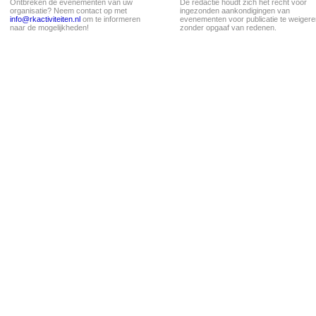
Ontbreken de evenementen van uw
De redactie houdt zich het recht voor
organisatie? Neem contact op met
ingezonden aankondigingen van
info@rkactiviteiten.nl
om te informeren
evenementen voor publicatie te weigere
naar de mogelijkheden!
zonder opgaaf van redenen.