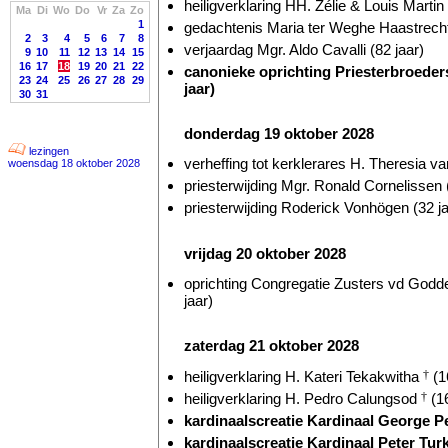
heiligverklaring HH. Zélie & Louis Martin
Ma
Di
Wo
Do
Vr
Za
Zo
1
gedachtenis Maria ter Weghe Haastrecht
2
3
4
5
6
7
8
verjaardag Mgr. Aldo Cavalli (82 jaar)
9
10
11
12
13
14
15
16
17
18
19
20
21
22
canonieke oprichting Priesterbroeders
23
24
25
26
27
28
29
jaar)
30
31
donderdag 19 oktober 2028
lezingen
verheffing tot kerklerares H. Theresia v
woensdag 18 oktober 2028
priesterwijding Mgr. Ronald Cornelissen 
priesterwijding Roderick Vonhögen (32 ja
vrijdag 20 oktober 2028
oprichting Congregatie Zusters vd Godde
jaar)
zaterdag 21 oktober 2028
heiligverklaring H. Kateri Tekakwitha
†
(1
heiligverklaring H. Pedro Calungsod
†
(16
kardinaalscreatie Kardinaal George P
kardinaalscreatie Kardinaal Peter Turk