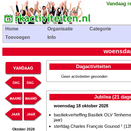
Vandaag is
Home
Organisatie
Categorie
Toevoegen
Info
woensdag
Dagactiviteiten
Geen activiteiten gevonden
Jubilea (21 dag
woensdag 18 oktober 2028
basiliekverheffing Basiliek OLV Tenhem
jaar)
sterfdag Charles François Gounod
†
(135
Oktober 2028