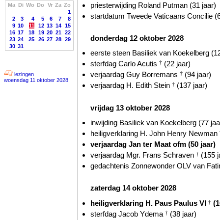
priesterwijding Roland Putman (31 jaar)
Ma
Di
Wo
Do
Vr
Za
Zo
1
startdatum Tweede Vaticaans Concilie (6
2
3
4
5
6
7
8
9
10
11
12
13
14
15
16
17
18
19
20
21
22
donderdag 12 oktober 2028
23
24
25
26
27
28
29
30
31
eerste steen Basiliek van Koekelberg (12
sterfdag Carlo Acutis
†
(22 jaar)
verjaardag Guy Borremans
†
(94 jaar)
lezingen
woensdag 11 oktober 2028
verjaardag H. Edith Stein
†
(137 jaar)
vrijdag 13 oktober 2028
inwijding Basiliek van Koekelberg (77 jaa
heiligverklaring H. John Henry Newman
verjaardag Jan ter Maat ofm (50 jaar)
verjaardag Mgr. Frans Schraven
†
(155 j
gedachtenis Zonnewonder OLV van Fatim
zaterdag 14 oktober 2028
heiligverklaring H. Paus Paulus VI
†
(1
sterfdag Jacob Ydema
†
(38 jaar)