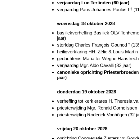
verjaardag Luc Terlinden (60 jaar)
verjaardag Paus Johannes Paulus I
†
(11
woensdag 18 oktober 2028
basiliekverheffing Basiliek OLV Tenhem
jaar)
sterfdag Charles François Gounod
†
(135
heiligverklaring HH. Zélie & Louis Martin
gedachtenis Maria ter Weghe Haastrecht
verjaardag Mgr. Aldo Cavalli (82 jaar)
canonieke oprichting Priesterbroeders
jaar)
donderdag 19 oktober 2028
verheffing tot kerklerares H. Theresia v
priesterwijding Mgr. Ronald Cornelissen 
priesterwijding Roderick Vonhögen (32 ja
vrijdag 20 oktober 2028
oprichting Congregatie Zusters vd Godde