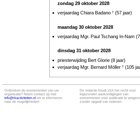
zondag 29 oktober 2028
verjaardag Chiara Badano
†
(57 jaar)
maandag 30 oktober 2028
verjaardag Mgr. Paul Tschang In-Nam (7
dinsdag 31 oktober 2028
priesterwijding Bert Glorie (8 jaar)
verjaardag Mgr. Bernard Möller
†
(105 ja
Ontbreken de evenementen van uw
De redactie houdt zich het recht voor
organisatie? Neem contact op met
ingezonden aankondigingen van
info@rkactiviteiten.nl
om te informeren
evenementen voor publicatie te weigere
naar de mogelijkheden!
zonder opgaaf van redenen.