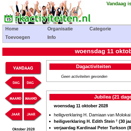
Vandaag is
Home
Organisatie
Categorie
Toevoegen
Info
woensdag 11 oktobe
Dagactiviteiten
Geen activiteiten gevonden
Jubilea (21 dag
woensdag 11 oktober 2028
heiligverklaring H. Damiaan van Moloka
heiligverklaring H. Edith Stein
†
(30 ja
verjaardag Kardinaal Peter Turkson (8
Oktober 2028