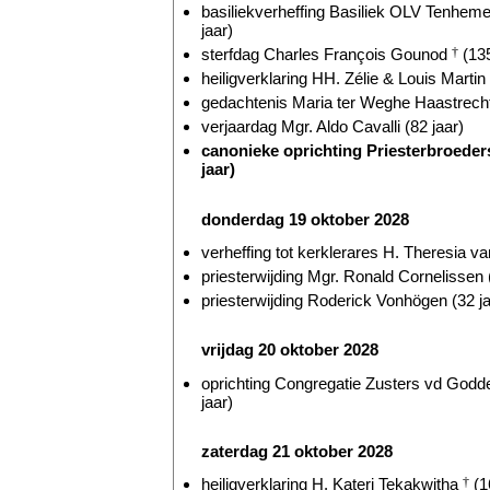
basiliekverheffing Basiliek OLV Tenhem
jaar)
sterfdag Charles François Gounod
†
(135
heiligverklaring HH. Zélie & Louis Martin
gedachtenis Maria ter Weghe Haastrecht
verjaardag Mgr. Aldo Cavalli (82 jaar)
canonieke oprichting Priesterbroeders
jaar)
donderdag 19 oktober 2028
verheffing tot kerklerares H. Theresia v
priesterwijding Mgr. Ronald Cornelissen 
priesterwijding Roderick Vonhögen (32 ja
vrijdag 20 oktober 2028
oprichting Congregatie Zusters vd Godde
jaar)
zaterdag 21 oktober 2028
heiligverklaring H. Kateri Tekakwitha
†
(1