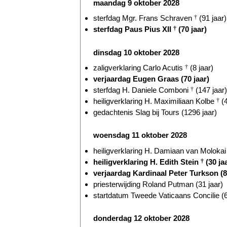
maandag 9 oktober 2028
sterfdag Mgr. Frans Schraven
†
(91 jaar)
sterfdag Paus Pius XII
†
(70 jaar)
dinsdag 10 oktober 2028
zaligverklaring Carlo Acutis
†
(8 jaar)
verjaardag Eugen Graas (70 jaar)
sterfdag H. Daniele Comboni
†
(147 jaar)
heiligverklaring H. Maximiliaan Kolbe
†
(4
gedachtenis Slag bij Tours (1296 jaar)
woensdag 11 oktober 2028
heiligverklaring H. Damiaan van Moloka
heiligverklaring H. Edith Stein
†
(30 ja
verjaardag Kardinaal Peter Turkson (8
priesterwijding Roland Putman (31 jaar)
startdatum Tweede Vaticaans Concilie (6
donderdag 12 oktober 2028