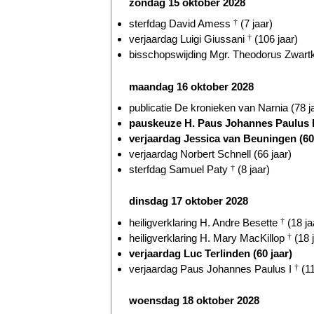
zondag 15 oktober 2028
sterfdag David Amess
†
(7 jaar)
verjaardag Luigi Giussani
†
(106 jaar)
bisschopswijding Mgr. Theodorus Zwart
maandag 16 oktober 2028
publicatie De kronieken van Narnia (78 j
pauskeuze H. Paus Johannes Paulus 
verjaardag Jessica van Beuningen (60 
verjaardag Norbert Schnell (66 jaar)
sterfdag Samuel Paty
†
(8 jaar)
dinsdag 17 oktober 2028
heiligverklaring H. Andre Besette
†
(18 ja
heiligverklaring H. Mary MacKillop
†
(18 
verjaardag Luc Terlinden (60 jaar)
verjaardag Paus Johannes Paulus I
†
(11
woensdag 18 oktober 2028