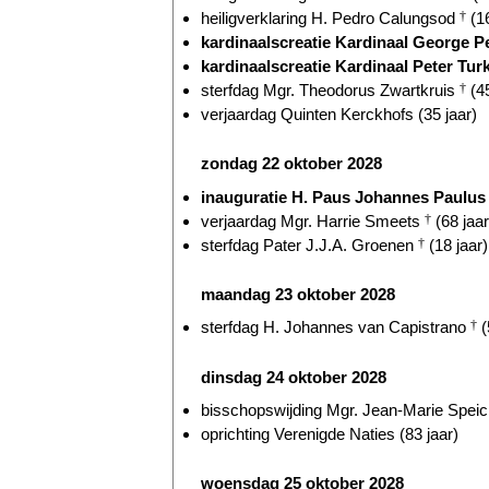
heiligverklaring H. Pedro Calungsod
†
(16
kardinaalscreatie Kardinaal George P
kardinaalscreatie Kardinaal Peter Turk
sterfdag Mgr. Theodorus Zwartkruis
†
(45
verjaardag Quinten Kerckhofs (35 jaar)
zondag 22 oktober 2028
inauguratie H. Paus Johannes Paulus 
verjaardag Mgr. Harrie Smeets
†
(68 jaar
sterfdag Pater J.J.A. Groenen
†
(18 jaar)
maandag 23 oktober 2028
sterfdag H. Johannes van Capistrano
†
(
dinsdag 24 oktober 2028
bisschopswijding Mgr. Jean-Marie Speich
oprichting Verenigde Naties (83 jaar)
woensdag 25 oktober 2028