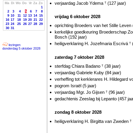
verjaardag Jacob Ydema
†
(127 jaar)
Ma
Di
Wo
Do
Vr
Za
Zo
1
2
3
4
5
6
7
8
9
10
11
12
13
14
15
vrijdag 6 oktober 2028
16
17
18
19
20
21
22
23
24
25
26
27
28
29
oprichting Broeders van het Stille Leven (
30
31
kerkelijke goedkeuring Broederschap Z
Bosch (192 jaar)
heiligverklaring H. Jozefmaria Escrivá
†
(
lezingen
donderdag 5 oktober 2028
zaterdag 7 oktober 2028
sterfdag Chiara Badano
†
(38 jaar)
verjaardag Gabriele Kuby (84 jaar)
verheffing tot kerklerares H. Hildegard 
pogrom Israël (5 jaar)
verjaardag Mgr. Jo Gijsen
†
(96 jaar)
gedachtenis Zeeslag bij Lepanto (457 jaa
zondag 8 oktober 2028
heiligverklaring H. Birgitta van Zweden
†