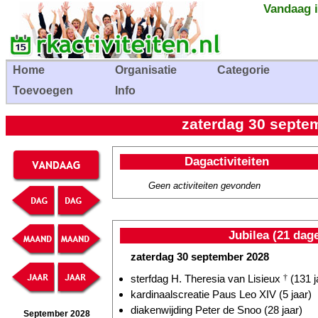
Vandaag i
Home
Organisatie
Categorie
Toevoegen
Info
zaterdag 30 septem
Dagactiviteiten
Geen activiteiten gevonden
Jubilea (21 dag
zaterdag 30 september 2028
sterfdag H. Theresia van Lisieux
†
(131 j
kardinaalscreatie Paus Leo XIV (5 jaar)
diakenwijding Peter de Snoo (28 jaar)
September 2028