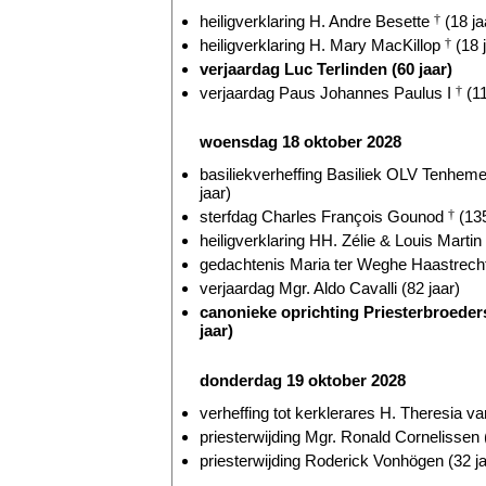
heiligverklaring H. Andre Besette
†
(18 ja
heiligverklaring H. Mary MacKillop
†
(18 
verjaardag Luc Terlinden (60 jaar)
verjaardag Paus Johannes Paulus I
†
(11
woensdag 18 oktober 2028
basiliekverheffing Basiliek OLV Tenhem
jaar)
sterfdag Charles François Gounod
†
(135
heiligverklaring HH. Zélie & Louis Martin
gedachtenis Maria ter Weghe Haastrecht
verjaardag Mgr. Aldo Cavalli (82 jaar)
canonieke oprichting Priesterbroeders
jaar)
donderdag 19 oktober 2028
verheffing tot kerklerares H. Theresia v
priesterwijding Mgr. Ronald Cornelissen 
priesterwijding Roderick Vonhögen (32 ja