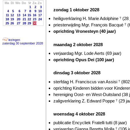
Ma
Di
Wo
Do
Vr
Za
Zo
1
2
3
zondag 1 oktober 2028
4
5
6
7
8
9
10
11
12
13
14
15
16
17
heiligverklaring H. Marie Adolphine
†
(28 
18
19
20
21
22
23
24
25
26
27
28
29
30
priesterwijding Mgr. François Bacqué
†
(6
oprichting Vronesteyn (40 jaar)
lezingen
zaterdag 30 september 2028
maandag 2 oktober 2028
verjaardag Mgr. Lode Aerts (69 jaar)
oprichting Opus Dei (100 jaar)
dinsdag 3 oktober 2028
sterfdag H. Franciscus van Assisi
†
(802 
oprichting Kinderen bidden voor Kinderen
hereniging Oost- en West-Duitsland (38 j
zaligverklaring Z. Edward Poppe
†
(29 ja
woensdag 4 oktober 2028
publicatie Encycliek Fratelli tutti (8 jaar)
verjaardag Gianna Beretta Molla
†
(106 j