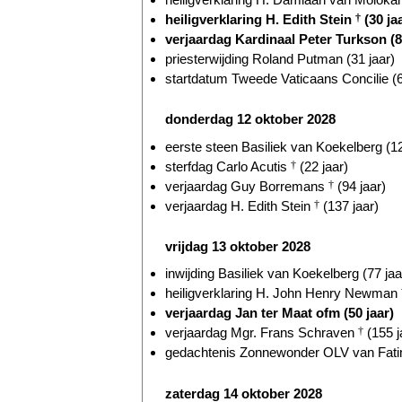
heiligverklaring H. Edith Stein
†
(30 ja
verjaardag Kardinaal Peter Turkson (8
priesterwijding Roland Putman (31 jaar)
startdatum Tweede Vaticaans Concilie (6
donderdag 12 oktober 2028
eerste steen Basiliek van Koekelberg (12
sterfdag Carlo Acutis
†
(22 jaar)
verjaardag Guy Borremans
†
(94 jaar)
verjaardag H. Edith Stein
†
(137 jaar)
vrijdag 13 oktober 2028
inwijding Basiliek van Koekelberg (77 jaa
heiligverklaring H. John Henry Newman
verjaardag Jan ter Maat ofm (50 jaar)
verjaardag Mgr. Frans Schraven
†
(155 j
gedachtenis Zonnewonder OLV van Fatim
zaterdag 14 oktober 2028