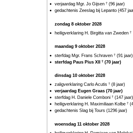
verjaardag Mgr. Jo Gijsen
†
(96 jaar)
gedachtenis Zeeslag bij Lepanto (457 jaa
zondag 8 oktober 2028
heiligverklaring H. Birgitta van Zweden
†
maandag 9 oktober 2028
sterfdag Mgr. Frans Schraven
†
(91 jaar)
sterfdag Paus Pius XII
†
(70 jaar)
dinsdag 10 oktober 2028
zaligverklaring Carlo Acutis
†
(8 jaar)
verjaardag Eugen Graas (70 jaar)
sterfdag H. Daniele Comboni
†
(147 jaar)
heiligverklaring H. Maximiliaan Kolbe
†
(4
gedachtenis Slag bij Tours (1296 jaar)
woensdag 11 oktober 2028
heiligverklaring H. Damiaan van Moloka