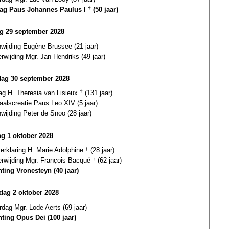
dag Paus Johannes Paulus I
†
(50 jaar)
ag 29 september 2028
wijding Eugène Brussee (21 jaar)
erwijding Mgr. Jan Hendriks (49 jaar)
dag 30 september 2028
ag H. Theresia van Lisieux
†
(131 jaar)
aalscreatie Paus Leo XIV (5 jaar)
wijding Peter de Snoo (28 jaar)
g 1 oktober 2028
verklaring H. Marie Adolphine
†
(28 jaar)
terwijding Mgr. François Bacqué
†
(62 jaar)
hting Vronesteyn (40 jaar)
ag 2 oktober 2028
rdag Mgr. Lode Aerts (69 jaar)
hting Opus Dei (100 jaar)