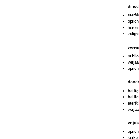
dinsd
sterf
oprich
hereni
zalig
woens
public
verja
oprich
donde
heili
heili
sterf
verja
vrijd
oprich
kerke