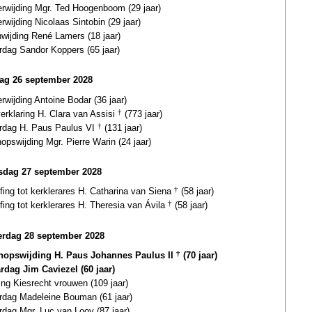
erwijding Mgr. Ted Hoogenboom (29 jaar)
erwijding Nicolaas Sintobin (29 jaar)
wijding René Lamers (18 jaar)
rdag Sandor Koppers (65 jaar)
ag 26 september 2028
erwijding Antoine Bodar (36 jaar)
verklaring H. Clara van Assisi
†
(773 jaar)
ardag H. Paus Paulus VI
†
(131 jaar)
opswijding Mgr. Pierre Warin (24 jaar)
dag 27 september 2028
fing tot kerklerares H. Catharina van Siena
†
(58 jaar)
fing tot kerklerares H. Theresia van Ávila
†
(58 jaar)
rdag 28 september 2028
hopswijding H. Paus Johannes Paulus II
†
(70 jaar)
ardag Jim Caviezel (60 jaar)
ling Kiesrecht vrouwen (109 jaar)
ardag Madeleine Bouman (61 jaar)
rdag Mgr. Luc van Looy (87 jaar)