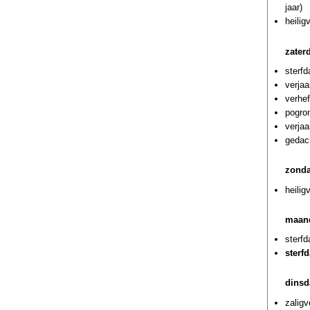
jaar)
heilig
zater
sterf
verjaa
verhef
pogrom
verja
gedach
zonda
heilig
maand
sterf
sterf
dinsd
zaligv