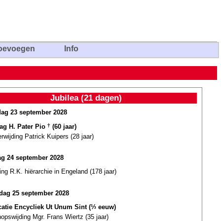
oevoegen
Info
Jubilea (21 dagen)
dag 23 september 2028
dag H. Pater Pio
†
(60 jaar)
erwijding Patrick Kuipers (28 jaar)
g 24 september 2028
ing R.K. hiërarchie in Engeland (178 jaar)
ag 25 september 2028
catie Encycliek Ut Unum Sint (⅓ eeuw)
opswijding Mgr. Frans Wiertz (35 jaar)