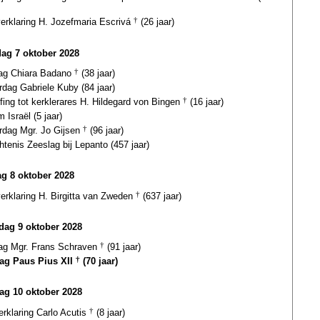
verklaring H. Jozefmaria Escrivá
†
(26 jaar)
dag 7 oktober 2028
dag Chiara Badano
†
(38 jaar)
rdag Gabriele Kuby (84 jaar)
fing tot kerklerares H. Hildegard von Bingen
†
(16 jaar)
 Israël (5 jaar)
ardag Mgr. Jo Gijsen
†
(96 jaar)
tenis Zeeslag bij Lepanto (457 jaar)
g 8 oktober 2028
verklaring H. Birgitta van Zweden
†
(637 jaar)
ag 9 oktober 2028
dag Mgr. Frans Schraven
†
(91 jaar)
dag Paus Pius XII
†
(70 jaar)
ag 10 oktober 2028
erklaring Carlo Acutis
†
(8 jaar)