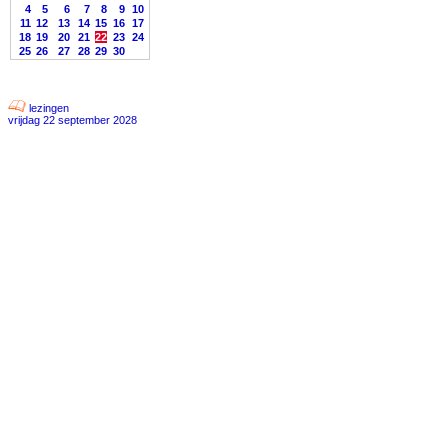
4
5
6
7
8
9
10
11
12
13
14
15
16
17
18
19
20
21
22
23
24
25
26
27
28
29
30
lezingen
vrijdag 22 september 2028