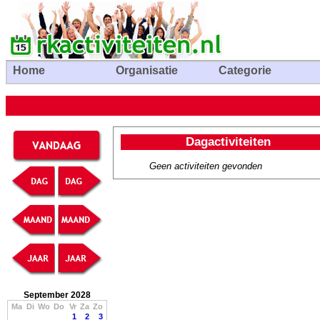
Home
Organisatie
Categorie
Dagactiviteiten
Geen activiteiten gevonden
September 2028
Ma
Di
Wo
Do
Vr
Za
Zo
1
2
3