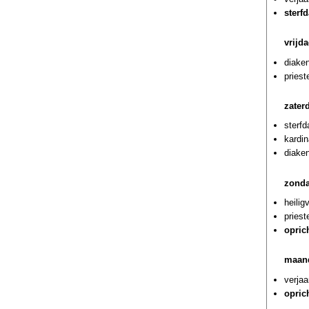
sterf
vrijd
diaken
priest
zater
sterfd
kardin
diaken
zonda
heilig
pries
opric
maand
verjaa
opric