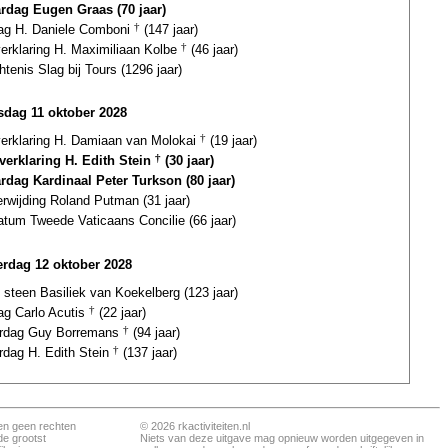
ardag Eugen Graas (70 jaar)
dag H. Daniele Comboni
†
(147 jaar)
verklaring H. Maximiliaan Kolbe
†
(46 jaar)
tenis Slag bij Tours (1296 jaar)
dag 11 oktober 2028
gverklaring H. Damiaan van Molokai
†
(19 jaar)
gverklaring H. Edith Stein
†
(30 jaar)
ardag Kardinaal Peter Turkson (80 jaar)
erwijding Roland Putman (31 jaar)
atum Tweede Vaticaans Concilie (66 jaar)
rdag 12 oktober 2028
 steen Basiliek van Koekelberg (123 jaar)
ag Carlo Acutis
†
(22 jaar)
ardag Guy Borremans
†
(94 jaar)
rdag H. Edith Stein
†
(137 jaar)
en geen rechten
© 2026 rkactiviteiten.nl
de grootst
Niets van deze uitgave mag opnieuw worden uitgegeven in