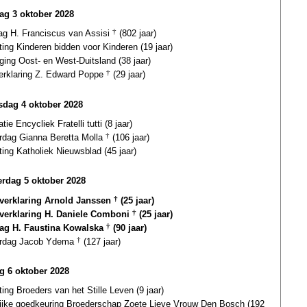
ag 3 oktober 2028
dag H. Franciscus van Assisi
†
(802 jaar)
ting Kinderen bidden voor Kinderen (19 jaar)
ging Oost- en West-Duitsland (38 jaar)
verklaring Z. Edward Poppe
†
(29 jaar)
dag 4 oktober 2028
atie Encycliek Fratelli tutti (8 jaar)
ardag Gianna Beretta Molla
†
(106 jaar)
ting Katholiek Nieuwsblad (45 jaar)
rdag 5 oktober 2028
gverklaring Arnold Janssen
†
(25 jaar)
gverklaring H. Daniele Comboni
†
(25 jaar)
dag H. Faustina Kowalska
†
(90 jaar)
ardag Jacob Ydema
†
(127 jaar)
ag 6 oktober 2028
ting Broeders van het Stille Leven (9 jaar)
lijke goedkeuring Broederschap Zoete Lieve Vrouw Den Bosch (192