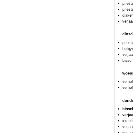
priest
priest
diaken
verjaa
dinsd
priest
heilig
verja
bissch
woens
verhef
verhef
donde
bissc
verja
instel
verja
verjaa