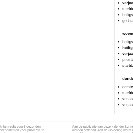
verja
sterf
heilig
gedach
woens
heili
heili
verja
priest
startd
donde
eerste
sterfd
verja
verjaa
ch het recht voor ingezonden
Aan de publicatie van deze kalender kunn
evenementen voor publicatie te
worden ontleend. Aan de uitvoering wordt 