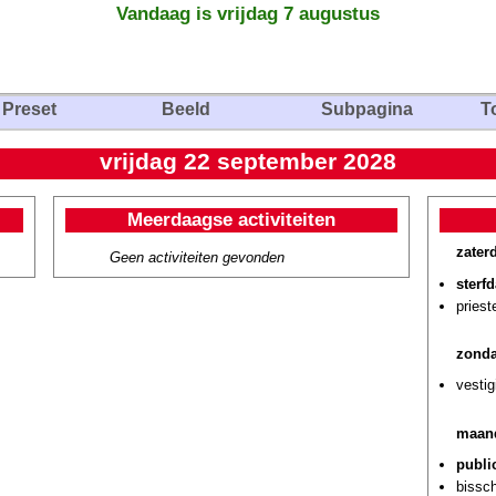
Vandaag is vrijdag 7 augustus
Preset
Beeld
Subpagina
T
vrijdag 22 september 2028
Meerdaagse activiteiten
zater
Geen activiteiten gevonden
sterf
priest
zonda
vestig
maand
publi
bissch