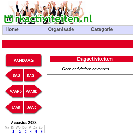
Home
Organisatie
Categorie
Dagactiviteiten
Geen activiteiten gevonden
Augustus 2028
Ma
Di
Wo
Do
Vr
Za
Zo
1
2
3
4
5
6