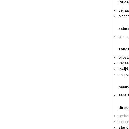
vrijd
verjaa
bissch
zater
bissch
zonda
priest
verja
inwij
zaligv
maand
aansl
dinsd
gedac
inzege
sterf