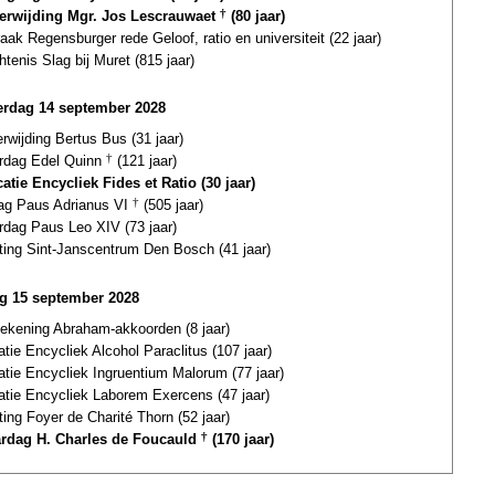
terwijding Mgr. Jos Lescrauwaet
†
(80 jaar)
aak Regensburger rede Geloof, ratio en universiteit (22 jaar)
tenis Slag bij Muret (815 jaar)
rdag 14 september 2028
erwijding Bertus Bus (31 jaar)
ardag Edel Quinn
†
(121 jaar)
atie Encycliek Fides et Ratio (30 jaar)
dag Paus Adrianus VI
†
(505 jaar)
rdag Paus Leo XIV (73 jaar)
ting Sint-Janscentrum Den Bosch (41 jaar)
ag 15 september 2028
tekening Abraham-akkoorden (8 jaar)
atie Encycliek Alcohol Paraclitus (107 jaar)
atie Encycliek Ingruentium Malorum (77 jaar)
atie Encycliek Laborem Exercens (47 jaar)
ting Foyer de Charité Thorn (52 jaar)
ardag H. Charles de Foucauld
†
(170 jaar)