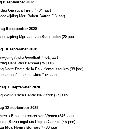
ag 8 september 2028
rdag Gianluca Firetti
†
(34 jaar)
opswijding Mgr. Robert Barron (13 jaar)
dag 9 september 2028
opswijding Mgr. Jan van Burgsteden (28 jaar)
g 10 september 2028
erwijding André Goedhart
†
(61 jaar)
ardag Hans van Bemmel (79 jaar)
ding Notre Dame de la Paix Yamoussoukro (38 jaar)
erklaring Z. Familie Ulma
†
(5 jaar)
ag 11 september 2028
ag World Trace Center New York (27 jaar)
ag 12 september 2028
htenis Beleg en ontzet van Wenen (345 jaar)
ning Bezinningshuis Regina Carmeli (45 jaar)
dag Mgr. Henny Bomers
†
(30 jaar)