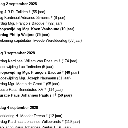
dag 2 september 2028
ag J.R.R. Tolkien
†
(55 jaar)
dag Kardinaal Adrianus Simonis
†
(8 jaar)
ardag Mgr. François Bacqué
†
(92 jaar)
hopswijding Mgr. Koen Vanhoutte (10 jaar)
rdag Philip Weijers (75 jaar)
ekening capitulatie Tweede Wereldoorlog (83 jaar)
g 3 september 2028
ardag Kardinaal Willem van Rossum
†
(174 jaar)
opswijding Luc Terlinden (5 jaar)
hopswijding Mgr. François Bacqué
†
(40 jaar)
hopswijding Mgr. Joseph Naumann (31 jaar)
ardag Mgr. Martin de Groot
†
(95 jaar)
euze Paus Benedictus XV
†
(114 jaar)
uratie Paus Johannes Paulus I
†
(50 jaar)
ag 4 september 2028
verklaring H. Moeder Teresa
†
(12 jaar)
ardag Kardinaal Johannes Willebrands
†
(119 jaar)
verklaring Paus Johannes Paulus I
†
(6 jaar)