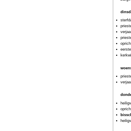
dinsd
sterf
priest
verja
priest
oprich
eerste
kerkwi
woens
priest
verja
donde
heilig
oprich
bissc
heilig