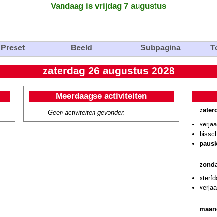
Vandaag is vrijdag 7 augustus
Preset
Beeld
Subpagina
T
zaterdag 26 augustus 2028
Meerdaagse activiteiten
zater
Geen activiteiten gevonden
verja
bissch
pausk
zonda
sterf
verja
maand