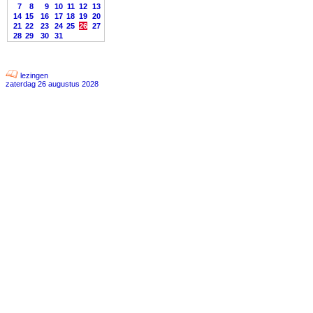
7
8
9
10
11
12
13
14
15
16
17
18
19
20
21
22
23
24
25
26
27
28
29
30
31
lezingen
zaterdag 26 augustus 2028