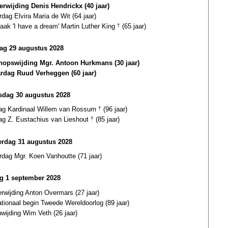
terwijding Denis Hendrickx (40 jaar)
rdag Elvira Maria de Wit (64 jaar)
aak 'I have a dream' Martin Luther King
†
(65 jaar)
ag 29 augustus 2028
hopswijding Mgr. Antoon Hurkmans (30 jaar)
ardag Ruud Verheggen (60 jaar)
dag 30 augustus 2028
dag Kardinaal Willem van Rossum
†
(96 jaar)
dag Z. Eustachius van Lieshout
†
(85 jaar)
rdag 31 augustus 2028
rdag Mgr. Koen Vanhoutte (71 jaar)
ag 1 september 2028
erwijding Anton Overmars (27 jaar)
ationaal begin Tweede Wereldoorlog (89 jaar)
wijding Wim Veth (26 jaar)