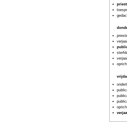
pries
toespr
gedach
donde
priest
verja
public
sterf
verjaa
oprich
vrijd
onder
public
public
public
oprich
verja