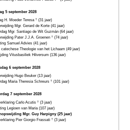
ag 5 september 2028
dag H. Moeder Teresa
†
(31 jaar)
erwijding Mgr. Gerard de Korte (41 jaar)
ardag Mgr. Santiago de Wit Guzmán (64 jaar)
erwijding Pater J.J.A. Groenen
†
(74 jaar)
ting Samuel Advies (41 jaar)
 catechese Theologie van het Lichaam (49 jaar)
jding Vitusbasiliek Hilversum (136 jaar)
dag 6 september 2028
erwijding Hugo Beuker (13 jaar)
ardag Maria Theresia Schreurs
†
(101 jaar)
rdag 7 september 2028
verklaring Carlo Acutis
†
(3 jaar)
ting Legioen van Maria (107 jaar)
hopswijding Mgr. Guy Harpigny (25 jaar)
verklaring Pier Giorgio Frassati
†
(3 jaar)