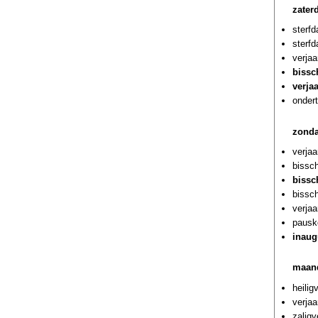
zater
sterfd
sterf
verja
bissc
verjaa
ondert
zonda
verja
bissch
bissc
bissc
verja
pausk
inaug
maand
heilig
verja
zalig