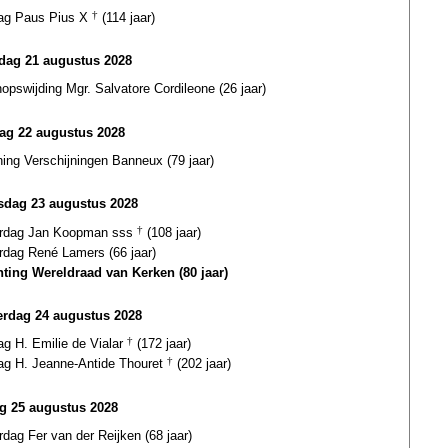
dag Paus Pius X
†
(114 jaar)
ag 21 augustus 2028
opswijding Mgr. Salvatore Cordileone (26 jaar)
ag 22 augustus 2028
ing Verschijningen Banneux (79 jaar)
dag 23 augustus 2028
ardag Jan Koopman sss
†
(108 jaar)
rdag René Lamers (66 jaar)
hting Wereldraad van Kerken (80 jaar)
rdag 24 augustus 2028
ag H. Emilie de Vialar
†
(172 jaar)
dag H. Jeanne-Antide Thouret
†
(202 jaar)
ag 25 augustus 2028
rdag Fer van der Reijken (68 jaar)