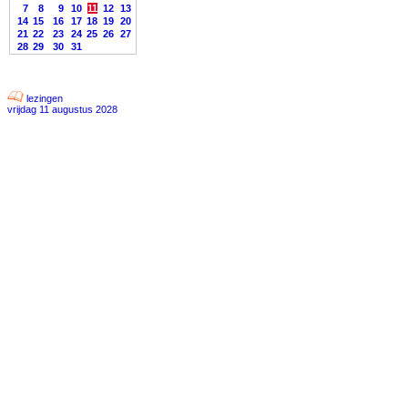
7
8
9
10
11
12
13
14
15
16
17
18
19
20
21
22
23
24
25
26
27
28
29
30
31
lezingen
vrijdag 11 augustus 2028