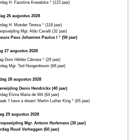
ardag H. Faustina Kowalska
†
(123 jaar)
dag 26 augustus 2028
ardag H. Moeder Teresa
†
(118 jaar)
opswijding Mgr. Aldo Cavalli (32 jaar)
euze Paus Johannes Paulus I
†
(50 jaar)
g 27 augustus 2028
dag Dom Hélder Câmara
†
(29 jaar)
ardag Mgr. Ted Hoogenboom (68 jaar)
ag 28 augustus 2028
terwijding Denis Hendrickx (40 jaar)
rdag Elvira Maria de Wit (64 jaar)
aak 'I have a dream' Martin Luther King
†
(65 jaar)
ag 29 augustus 2028
hopswijding Mgr. Antoon Hurkmans (30 jaar)
ardag Ruud Verheggen (60 jaar)