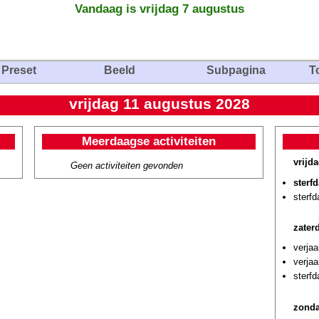
Vandaag is vrijdag 7 augustus
Preset
Beeld
Subpagina
T
vrijdag 11 augustus 2028
Meerdaagse activiteiten
vrijd
Geen activiteiten gevonden
sterf
sterf
zater
verjaa
verja
sterfd
zonda