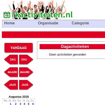
Home
Organisatie
Categorie
Dagactiviteiten
Geen activiteiten gevonden
Augustus 2028
Ma
Di
Wo
Do
Vr
Za
Zo
1
2
3
4
5
6