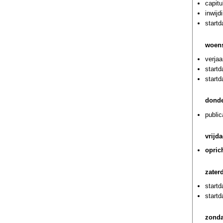
capitu
inwijd
start
woens
verja
start
start
donde
public
vrijd
opric
zater
startd
start
zonda