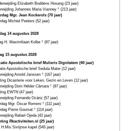
enwijding Elizabeth Boddens Hosang (23 jaar)
terwijding Johannes Maria Vianney
†
(213 jaar)
ardag Mgr. Jean Kockerols (70 jaar)
rdag Michiel Peeters (52 jaar)
ag 14 augustus 2028
dag H. Maximiliaan Kolbe
†
(87 jaar)
ag 15 augustus 2028
catie Apostolische brief Mulieris Dignitatem (40 jaar)
atie Apostolische brief Sedula Mater (12 jaar)
erwijding Arnold Janssen
†
(167 jaar)
ting Dicasterie voor Leken, Gezin en Leven (12 jaar)
terwijding Dom Hélder Câmara
†
(97 jaar)
ting EWTN (47 jaar)
erwijding Fernando Ocáriz (57 jaar)
ardag Mgr. Óscar Romero
†
(111 jaar)
ardag Pierre Goursat
†
(114 jaar)
erwijding Rafael Ojeda (42 jaar)
ting Rkactiviteiten.nl (25 jaar)
 H.Mis Sixtijnse kapel (545 jaar)