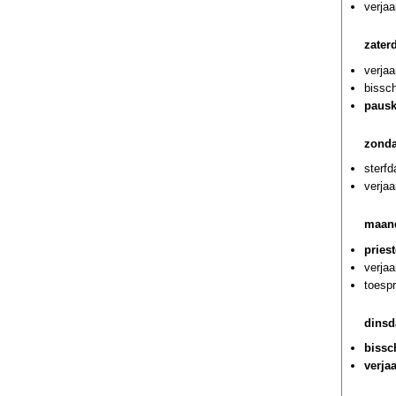
verja
zater
verja
bissch
pausk
zonda
sterf
verja
maand
pries
verjaa
toespr
dinsd
bissc
verja