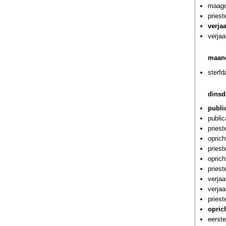
maagd
pries
verja
verjaa
maand
sterf
dinsd
publi
public
priest
oprich
pries
oprich
priest
verja
verja
priest
oprich
eerste