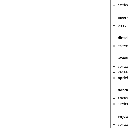
sterf
maand
bissch
dinsd
erkenn
woens
verja
verjaa
opric
donde
sterfd
sterf
vrijd
verjaa