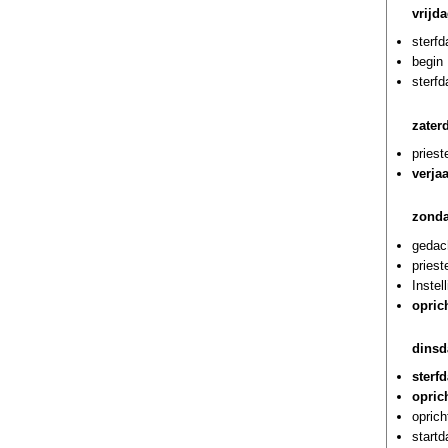
vrijda
sterfd
begin 
sterf
zater
priest
verja
zonda
gedach
pries
Instel
opric
dinsd
sterf
opric
oprich
start