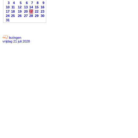
3
4
5
6
7
8
9
10
11
12
13
14
15
16
17
18
19
20
21
22
23
24
25
26
27
28
29
30
31
lezingen
vrijdag 21 juli 2028