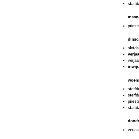
startd
maand
priest
dinsd
slotda
verja
verja
inwij
woens
sterf
sterf
priest
start
donde
verjaa