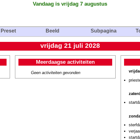
Vandaag is vrijdag 7 augustus
Preset
Beeld
Subpagina
T
vrijdag 21 juli 2028
Meerdaagse activiteiten
vrijda
Geen activiteiten gevonden
pries
zater
start
zonda
sterf
verja
startd