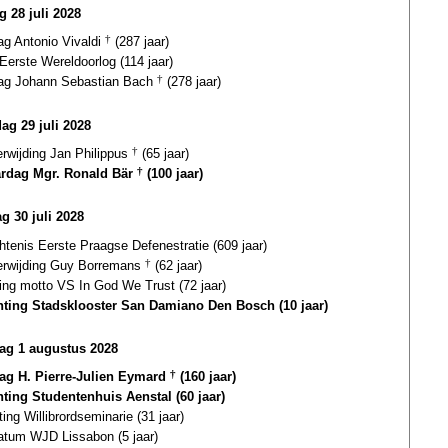
g 28 juli 2028
ag Antonio Vivaldi
†
(287 jaar)
Eerste Wereldoorlog (114 jaar)
dag Johann Sebastian Bach
†
(278 jaar)
dag 29 juli 2028
erwijding Jan Philippus
†
(65 jaar)
ardag Mgr. Ronald Bär
†
(100 jaar)
g 30 juli 2028
tenis Eerste Praagse Defenestratie (609 jaar)
terwijding Guy Borremans
†
(62 jaar)
ling motto VS In God We Trust (72 jaar)
hting Stadsklooster San Damiano Den Bosch (10 jaar)
ag 1 augustus 2028
dag H. Pierre-Julien Eymard
†
(160 jaar)
hting Studentenhuis Aenstal (60 jaar)
ting Willibrordseminarie (31 jaar)
datum WJD Lissabon (5 jaar)