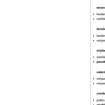
woens
herde
sterf
donde
herden
verja
vrijd
sterf
pausk
zater
verjaa
verjaa
zonda
public
sterf