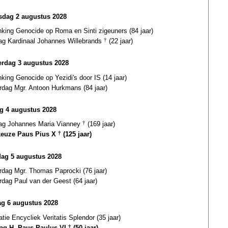
dag 2 augustus 2028
nking Genocide op Roma en Sinti zigeuners (84 jaar)
dag Kardinaal Johannes Willebrands
†
(22 jaar)
rdag 3 augustus 2028
king Genocide op Yezidi's door IS (14 jaar)
ardag Mgr. Antoon Hurkmans (84 jaar)
ag 4 augustus 2028
dag Johannes Maria Vianney
†
(169 jaar)
euze Paus Pius X
†
(125 jaar)
dag 5 augustus 2028
rdag Mgr. Thomas Paprocki (76 jaar)
rdag Paul van der Geest (64 jaar)
g 6 augustus 2028
atie Encycliek Veritatis Splendor (35 jaar)
dag H. Paus Paulus VI
†
(50 jaar)