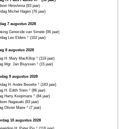
bom Hiroshima (83 jaar)
rdag Michel Hagen (76 jaar)
ag 7 augustus 2028
nking Genocide van Simele (95 jaar)
ardag Leo Elders
†
(102 jaar)
ag 8 augustus 2028
dag H. Mary MacKillop
†
(119 jaar)
dag Mgr. Jan Bluyssen
†
(15 jaar)
dag 9 augustus 2028
ardag H. Andre Besette
†
(183 jaar)
ag H. Edith Stein
†
(86 jaar)
dag Harry Koopmans
†
(84 jaar)
bom Nagasaki (83 jaar)
ag Olivier Maire
†
(7 jaar)
rdag 10 augustus 2028
erwijding H. Pater Pio
†
(118 jaar)