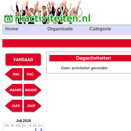
Home
Organisatie
Categorie
Dagactiviteiten
Geen activiteiten gevonden
Juli 2028
Ma
Di
Wo
Do
Vr
Za
Zo
1
2