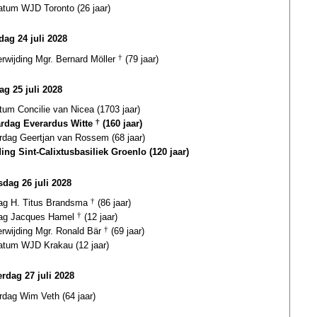
atum WJD Toronto (26 jaar)
ag 24 juli 2028
erwijding Mgr. Bernard Möller
†
(79 jaar)
ag 25 juli 2028
tum Concilie van Nicea (1703 jaar)
ardag Everardus Witte
†
(160 jaar)
ardag Geertjan van Rossem (68 jaar)
ding Sint-Calixtusbasiliek Groenlo (120 jaar)
dag 26 juli 2028
dag H. Titus Brandsma
†
(86 jaar)
dag Jacques Hamel
†
(12 jaar)
erwijding Mgr. Ronald Bär
†
(69 jaar)
datum WJD Krakau (12 jaar)
rdag 27 juli 2028
rdag Wim Veth (64 jaar)