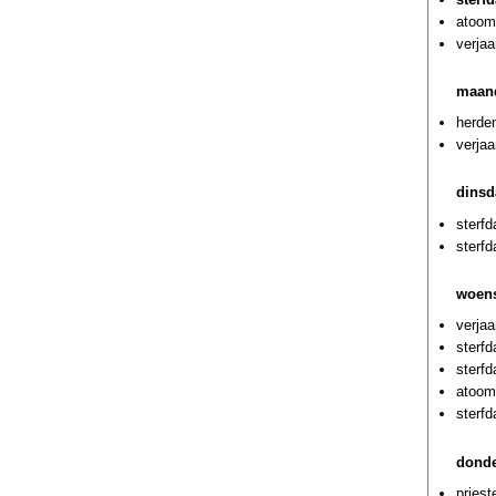
atoom
verjaa
maand
herde
verja
dinsd
sterf
sterf
woens
verja
sterfd
sterf
atoom
sterfd
donde
priest