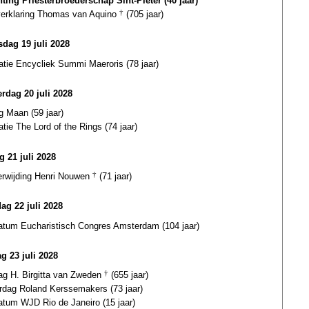
hting Priesterbroederschap Sint-Pieter (40 jaar)
gverklaring Thomas van Aquino
†
(705 jaar)
dag 19 juli 2028
atie Encycliek Summi Maeroris (78 jaar)
rdag 20 juli 2028
g Maan (59 jaar)
atie The Lord of the Rings (74 jaar)
g 21 juli 2028
terwijding Henri Nouwen
†
(71 jaar)
dag 22 juli 2028
datum Eucharistisch Congres Amsterdam (104 jaar)
g 23 juli 2028
dag H. Birgitta van Zweden
†
(655 jaar)
ardag Roland Kerssemakers (73 jaar)
atum WJD Rio de Janeiro (15 jaar)