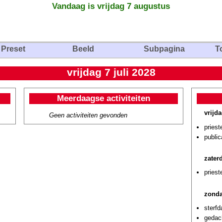
Vandaag is vrijdag 7 augustus
Preset
Beeld
Subpagina
T
vrijdag 7 juli 2028
Meerdaagse activiteiten
vrijda
Geen activiteiten gevonden
priest
publi
zaterd
priest
zonda
sterf
gedach