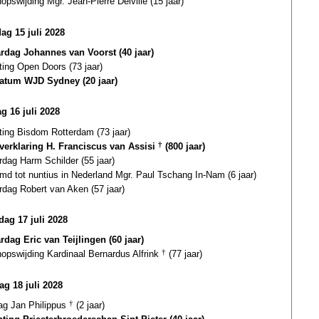
opswijding Mgr. Jean-Pierre Delville (15 jaar)
dag 15 juli 2028
ardag Johannes van Voorst (40 jaar)
ting Open Doors (73 jaar)
datum WJD Sydney (20 jaar)
g 16 juli 2028
ting Bisdom Rotterdam (73 jaar)
gverklaring H. Franciscus van Assisi
†
(800 jaar)
rdag Harm Schilder (55 jaar)
d tot nuntius in Nederland Mgr. Paul Tschang In-Nam (6 jaar)
rdag Robert van Aken (57 jaar)
ag 17 juli 2028
rdag Eric van Teijlingen (60 jaar)
opswijding Kardinaal Bernardus Alfrink
†
(77 jaar)
ag 18 juli 2028
dag Jan Philippus
†
(2 jaar)