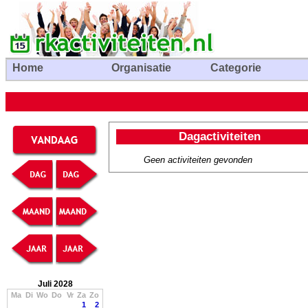
Home
Organisatie
Categorie
Dagactiviteiten
Geen activiteiten gevonden
Juli 2028
Ma
Di
Wo
Do
Vr
Za
Zo
1
2