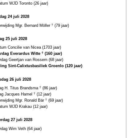
atum WJD Toronto (26 jaar)
ag 24 juli 2028
erwijding Mgr. Bernard Möller
†
(79 jaar)
ag 25 juli 2028
tum Concilie van Nicea (1703 jaar)
ardag Everardus Witte
†
(160 jaar)
ardag Geertjan van Rossem (68 jaar)
ding Sint-Calixtusbasiliek Groenlo (120 jaar)
dag 26 juli 2028
dag H. Titus Brandsma
†
(86 jaar)
dag Jacques Hamel
†
(12 jaar)
erwijding Mgr. Ronald Bär
†
(69 jaar)
datum WJD Krakau (12 jaar)
rdag 27 juli 2028
rdag Wim Veth (64 jaar)