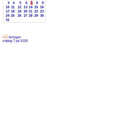
3
4
5
6
7
8
9
10
11
12
13
14
15
16
17
18
19
20
21
22
23
24
25
26
27
28
29
30
31
lezingen
vrijdag 7 juli 2028