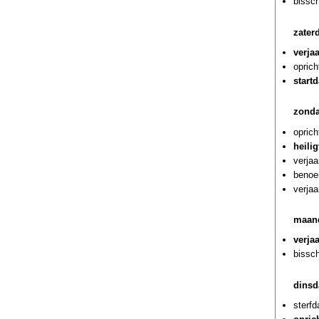
bissch
zater
verja
oprich
start
zonda
oprich
heili
verjaa
benoem
verjaa
maand
verjaa
bissch
dinsd
sterf