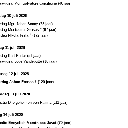
erwijding Mgr. Salvatore Cordileone (46 jaar)
ag 10 juli 2028
rdag Mgr. Johan Bonny (73 jaar)
ardag Montserrat Grases
†
(87 jaar)
ardag Nikola Tesla
†
(172 jaar)
ag 11 juli 2028
rdag Bart Putter (51 jaar)
erwijding Lode Vandeputte (18 jaar)
dag 12 juli 2028
ardag Johan Franco
†
(120 jaar)
rdag 13 juli 2028
uctie Drie geheimen van Fatima (111 jaar)
g 14 juli 2028
catie Encycliek Meminisse Juvat (70 jaar)