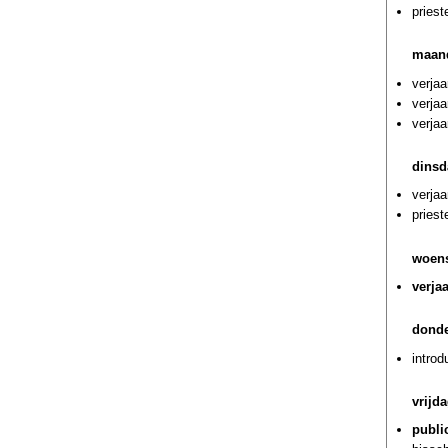
priest
maand
verjaa
verja
verja
dinsd
verjaa
priest
woens
verja
donde
introd
vrijda
publi