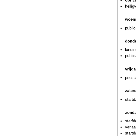
opric
heili
woens
public
donde
landin
public
vrijda
pries
zater
start
zonda
sterf
verja
startd