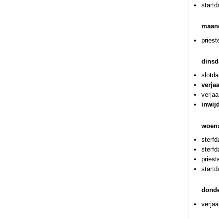
startd
maand
priest
dinsd
slotda
verja
verja
inwij
woens
sterf
sterf
priest
start
donde
verjaa