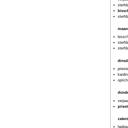
sterf
bissc
sterf
maand
bissch
sterf
sterf
dinsd
priest
kardin
oprich
donde
verjaa
pries
zater
heili