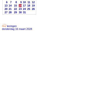
6
7
8
9
10
11
12
13
14
15
16
17
18
19
20
21
22
23
24
25
26
27
28
29
30
31
lezingen
donderdag 16 maart 2028