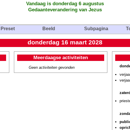
Vandaag is donderdag 6 augustus
Gedaanteverandering van Jezus
Preset
Beeld
Subpagina
T
donderdag 16 maart 2028
Meerdaagse activiteiten
donde
Geen activiteiten gevonden
verjaa
verjaa
zater
priest
zonda
public
opric