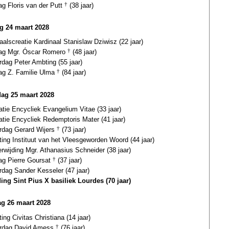
ag Floris van der Putt
†
(38 jaar)
ag 24 maart 2028
aalscreatie Kardinaal Stanislaw Dziwisz (22 jaar)
dag Mgr. Óscar Romero
†
(48 jaar)
rdag Peter Ambting (55 jaar)
dag Z. Familie Ulma
†
(84 jaar)
dag 25 maart 2028
atie Encycliek Evangelium Vitae (33 jaar)
atie Encycliek Redemptoris Mater (41 jaar)
ardag Gerard Wijers
†
(73 jaar)
ting Instituut van het Vleesgeworden Woord (44 jaar)
erwijding Mgr. Athanasius Schneider (38 jaar)
dag Pierre Goursat
†
(37 jaar)
rdag Sander Kesseler (47 jaar)
ding Sint Pius X basiliek Lourdes (70 jaar)
g 26 maart 2028
ting Civitas Christiana (14 jaar)
ardag David Amess
†
(76 jaar)