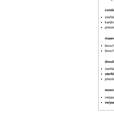
zonda
sterf
kardi
priest
maand
bissch
bissc
dinsd
sterf
sterf
pries
woens
verjaa
verja