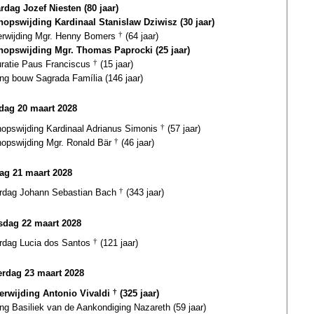
ardag Jozef Niesten (80 jaar)
hopswijding Kardinaal Stanislaw Dziwisz (30 jaar)
terwijding Mgr. Henny Bomers
†
(64 jaar)
hopswijding Mgr. Thomas Paprocki (25 jaar)
uratie Paus Franciscus
†
(15 jaar)
ng bouw Sagrada Família (146 jaar)
ag 20 maart 2028
hopswijding Kardinaal Adrianus Simonis
†
(57 jaar)
hopswijding Mgr. Ronald Bär
†
(46 jaar)
ag 21 maart 2028
ardag Johann Sebastian Bach
†
(343 jaar)
dag 22 maart 2028
ardag Lucia dos Santos
†
(121 jaar)
rdag 23 maart 2028
terwijding Antonio Vivaldi
†
(325 jaar)
ing Basiliek van de Aankondiging Nazareth (59 jaar)