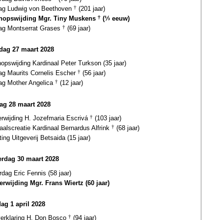
dag Ludwig von Beethoven
†
(201 jaar)
hopswijding Mgr. Tiny Muskens
†
(⅓ eeuw)
dag Montserrat Grases
†
(69 jaar)
ag 27 maart 2028
opswijding Kardinaal Peter Turkson (35 jaar)
dag Maurits Cornelis Escher
†
(56 jaar)
dag Mother Angelica
†
(12 jaar)
ag 28 maart 2028
erwijding H. Jozefmaria Escrivá
†
(103 jaar)
aalscreatie Kardinaal Bernardus Alfrink
†
(68 jaar)
ting Uitgeverij Betsaida (15 jaar)
rdag 30 maart 2028
rdag Eric Fennis (58 jaar)
terwijding Mgr. Frans Wiertz (60 jaar)
dag 1 april 2028
gverklaring H. Don Bosco
†
(94 jaar)