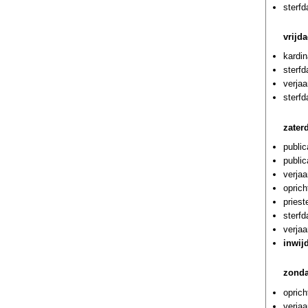
sterfd
vrijd
kardin
sterf
verjaa
sterf
zater
public
public
verja
oprich
priest
sterf
verjaa
inwij
zonda
oprich
verja