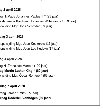
g 2 april 2028
dag H. Paus Johannes Paulus II
†
(23 jaar)
naalscreatie Kardinaal Johannes Willebrands
†
(59 jaar)
erwijding Mgr. Joris Schröder (59 jaar)
ag 3 april 2028
opswijding Mgr. Jean Kockerols (17 jaar)
hopswijding Mgr. Jean-Luc Hudsyn (17 jaar)
ag 4 april 2028
dag H. Francisco Marto
†
(109 jaar)
dag Martin Luther King
†
(60 jaar)
terwijding Mgr. Óscar Romero
†
(86 jaar)
dag 5 april 2028
rdag Jeroen Smith (65 jaar)
ardag Roderick Vonhögen (60 jaar)