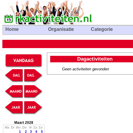
Home
Organisatie
Categorie
Dagactiviteiten
Geen activiteiten gevonden
Maart 2028
Ma
Di
Wo
Do
Vr
Za
Zo
1
2
3
4
5