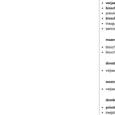
verja
bissc
pries
bissc
inaug
aanva
maand
bissc
bissc
dinsd
verja
woens
verja
donde
pries
inwijd