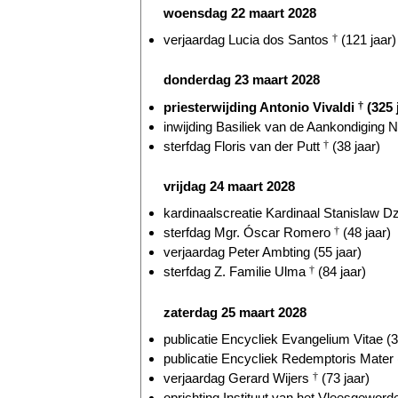
woensdag 22 maart 2028
verjaardag Lucia dos Santos
†
(121 jaar)
donderdag 23 maart 2028
priesterwijding Antonio Vivaldi
†
(325 
inwijding Basiliek van de Aankondiging N
sterfdag Floris van der Putt
†
(38 jaar)
vrijdag 24 maart 2028
kardinaalscreatie Kardinaal Stanislaw Dz
sterfdag Mgr. Óscar Romero
†
(48 jaar)
verjaardag Peter Ambting (55 jaar)
sterfdag Z. Familie Ulma
†
(84 jaar)
zaterdag 25 maart 2028
publicatie Encycliek Evangelium Vitae (3
publicatie Encycliek Redemptoris Mater 
verjaardag Gerard Wijers
†
(73 jaar)
oprichting Instituut van het Vleesgeword