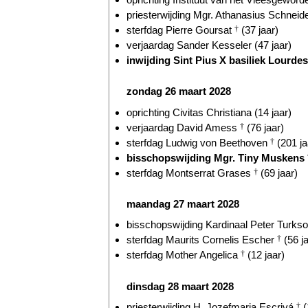
priesterwijding Mgr. Athanasius Schneide
sterfdag Pierre Goursat
†
(37 jaar)
verjaardag Sander Kesseler (47 jaar)
inwijding Sint Pius X basiliek Lourdes 
zondag 26 maart 2028
oprichting Civitas Christiana (14 jaar)
verjaardag David Amess
†
(76 jaar)
sterfdag Ludwig von Beethoven
†
(201 ja
bisschopswijding Mgr. Tiny Muskens
sterfdag Montserrat Grases
†
(69 jaar)
maandag 27 maart 2028
bisschopswijding Kardinaal Peter Turkson
sterfdag Maurits Cornelis Escher
†
(56 ja
sterfdag Mother Angelica
†
(12 jaar)
dinsdag 28 maart 2028
priesterwijding H. Jozefmaria Escrivá
†
(