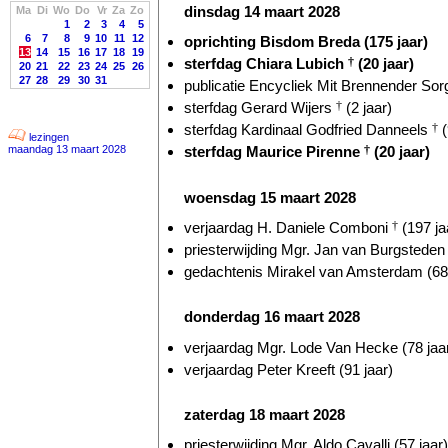
dinsdag 14 maart 2028
Ma
Di
Wo
Do
Vr
Za
Zo
1
2
3
4
5
6
7
8
9
10
11
12
oprichting Bisdom Breda (175 jaar)
13
14
15
16
17
18
19
sterfdag Chiara Lubich
†
(20 jaar)
20
21
22
23
24
25
26
27
28
29
30
31
publicatie Encycliek Mit Brennender Sorg
sterfdag Gerard Wijers
†
(2 jaar)
sterfdag Kardinaal Godfried Danneels
†
(
lezingen
maandag 13 maart 2028
sterfdag Maurice Pirenne
†
(20 jaar)
woensdag 15 maart 2028
verjaardag H. Daniele Comboni
†
(197 ja
priesterwijding Mgr. Jan van Burgsteden 
gedachtenis Mirakel van Amsterdam (683
donderdag 16 maart 2028
verjaardag Mgr. Lode Van Hecke (78 jaa
verjaardag Peter Kreeft (91 jaar)
zaterdag 18 maart 2028
priesterwijding Mgr. Aldo Cavalli (57 jaar)