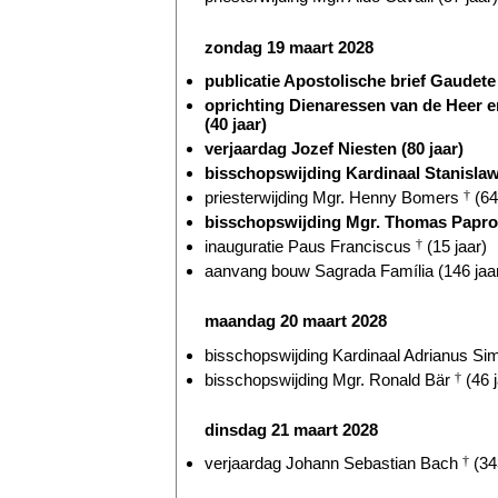
zondag 19 maart 2028
publicatie Apostolische brief Gaudete e
oprichting Dienaressen van de Heer 
(40 jaar)
verjaardag Jozef Niesten (80 jaar)
bisschopswijding Kardinaal Stanislaw 
priesterwijding Mgr. Henny Bomers
†
(64
bisschopswijding Mgr. Thomas Paprock
inauguratie Paus Franciscus
†
(15 jaar)
aanvang bouw Sagrada Família (146 jaa
maandag 20 maart 2028
bisschopswijding Kardinaal Adrianus Si
bisschopswijding Mgr. Ronald Bär
†
(46 j
dinsdag 21 maart 2028
verjaardag Johann Sebastian Bach
†
(34