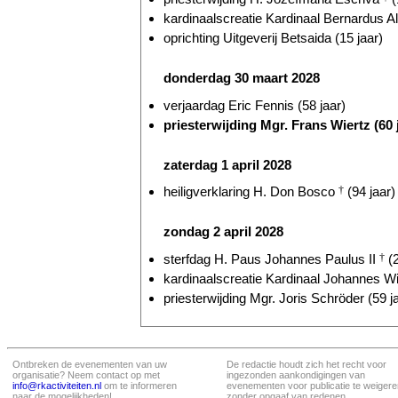
kardinaalscreatie Kardinaal Bernardus Al
oprichting Uitgeverij Betsaida (15 jaar)
donderdag 30 maart 2028
verjaardag Eric Fennis (58 jaar)
priesterwijding Mgr. Frans Wiertz (60 
zaterdag 1 april 2028
heiligverklaring H. Don Bosco
†
(94 jaar)
zondag 2 april 2028
sterfdag H. Paus Johannes Paulus II
†
(2
kardinaalscreatie Kardinaal Johannes W
priesterwijding Mgr. Joris Schröder (59 j
Ontbreken de evenementen van uw
De redactie houdt zich het recht voor
organisatie? Neem contact op met
ingezonden aankondigingen van
info@rkactiviteiten.nl
om te informeren
evenementen voor publicatie te weigere
naar de mogelijkheden!
zonder opgaaf van redenen.