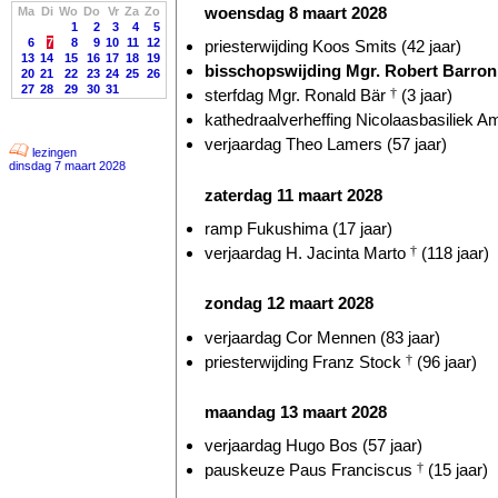
woensdag 8 maart 2028
Ma
Di
Wo
Do
Vr
Za
Zo
1
2
3
4
5
6
7
8
9
10
11
12
priesterwijding Koos Smits (42 jaar)
13
14
15
16
17
18
19
bisschopswijding Mgr. Robert Barron 
20
21
22
23
24
25
26
27
28
29
30
31
sterfdag Mgr. Ronald Bär
†
(3 jaar)
kathedraalverheffing Nicolaasbasiliek A
verjaardag Theo Lamers (57 jaar)
lezingen
dinsdag 7 maart 2028
zaterdag 11 maart 2028
ramp Fukushima (17 jaar)
verjaardag H. Jacinta Marto
†
(118 jaar)
zondag 12 maart 2028
verjaardag Cor Mennen (83 jaar)
priesterwijding Franz Stock
†
(96 jaar)
maandag 13 maart 2028
verjaardag Hugo Bos (57 jaar)
pauskeuze Paus Franciscus
†
(15 jaar)