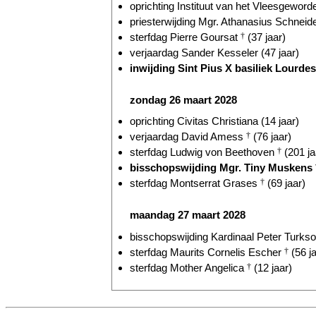
oprichting Instituut van het Vleesgeword
priesterwijding Mgr. Athanasius Schneide
sterfdag Pierre Goursat
†
(37 jaar)
verjaardag Sander Kesseler (47 jaar)
inwijding Sint Pius X basiliek Lourdes 
zondag 26 maart 2028
oprichting Civitas Christiana (14 jaar)
verjaardag David Amess
†
(76 jaar)
sterfdag Ludwig von Beethoven
†
(201 ja
bisschopswijding Mgr. Tiny Muskens
sterfdag Montserrat Grases
†
(69 jaar)
maandag 27 maart 2028
bisschopswijding Kardinaal Peter Turkson
sterfdag Maurits Cornelis Escher
†
(56 ja
sterfdag Mother Angelica
†
(12 jaar)