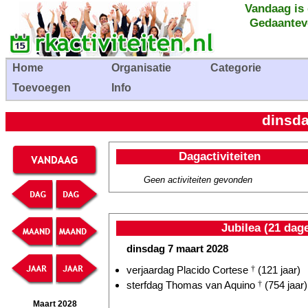
Vandaag is
Gedaantev
Home
Organisatie
Categorie
Toevoegen
Info
dinsda
Dagactiviteiten
Geen activiteiten gevonden
Jubilea (21 dag
dinsdag 7 maart 2028
verjaardag Placido Cortese
†
(121 jaar)
sterfdag Thomas van Aquino
†
(754 jaar)
Maart 2028