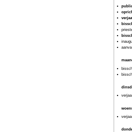
public
opric
verja
bissc
pries
bissc
inaug
aanva
maand
bissc
bissc
dinsd
verja
woens
verja
donde