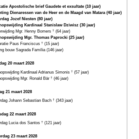
atie Apostolische brief Gaudete et exsultate (10 jaar)
hting Dienaressen van de Heer en de Maagd van Matara (40 jaar)
ardag Jozef Niesten (80 jaar)
hopswijding Kardinaal Stanislaw Dziwisz (30 jaar)
terwijding Mgr. Henny Bomers
†
(64 jaar)
hopswijding Mgr. Thomas Paprocki (25 jaar)
uratie Paus Franciscus
†
(15 jaar)
ng bouw Sagrada Família (146 jaar)
ag 20 maart 2028
hopswijding Kardinaal Adrianus Simonis
†
(57 jaar)
hopswijding Mgr. Ronald Bär
†
(46 jaar)
ag 21 maart 2028
ardag Johann Sebastian Bach
†
(343 jaar)
dag 22 maart 2028
ardag Lucia dos Santos
†
(121 jaar)
rdag 23 maart 2028