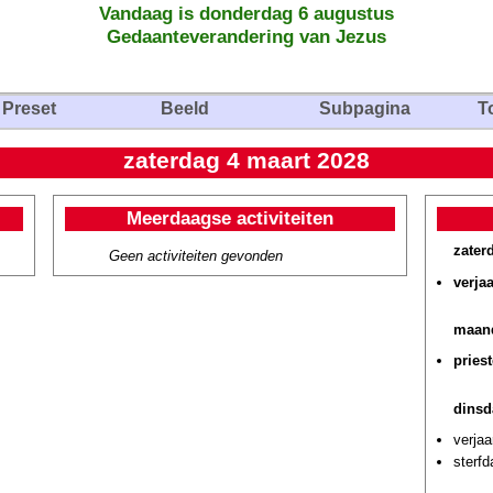
Vandaag is donderdag 6 augustus
Gedaanteverandering van Jezus
Preset
Beeld
Subpagina
T
zaterdag 4 maart 2028
Meerdaagse activiteiten
zater
Geen activiteiten gevonden
verja
maand
pries
dinsd
verja
sterf