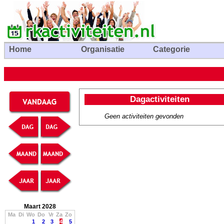
Home
Organisatie
Categorie
Dagactiviteiten
Geen activiteiten gevonden
Maart 2028
Ma
Di
Wo
Do
Vr
Za
Zo
1
2
3
4
5