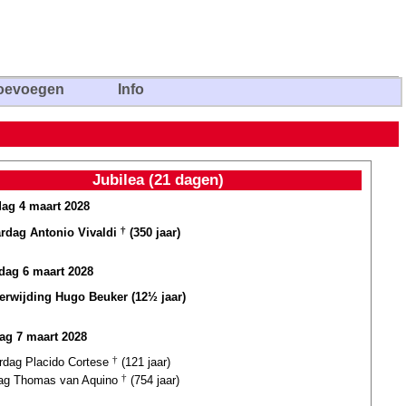
oevoegen
Info
Jubilea (21 dagen)
dag 4 maart 2028
ardag Antonio Vivaldi
†
(350 jaar)
ag 6 maart 2028
terwijding Hugo Beuker (12½ jaar)
ag 7 maart 2028
ardag Placido Cortese
†
(121 jaar)
dag Thomas van Aquino
†
(754 jaar)