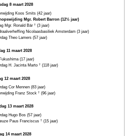
dag 8 maart 2028
erwijding Koos Smits (42 jaar)
hopswijding Mgr. Robert Barron (12½ jaar)
dag Mgr. Ronald Bär
†
(3 jaar)
raalverheffing Nicolaasbasiliek Amsterdam (3 jaar)
rdag Theo Lamers (57 jaar)
dag 11 maart 2028
Fukushima (17 jaar)
ardag H. Jacinta Marto
†
(118 jaar)
g 12 maart 2028
rdag Cor Mennen (83 jaar)
erwijding Franz Stock
†
(96 jaar)
ag 13 maart 2028
rdag Hugo Bos (57 jaar)
euze Paus Franciscus
†
(15 jaar)
ag 14 maart 2028