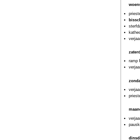
woens
priest
bissc
sterf
kathed
verjaa
zater
ramp 
verja
zonda
verjaa
priest
maand
verjaa
pausk
dinsd