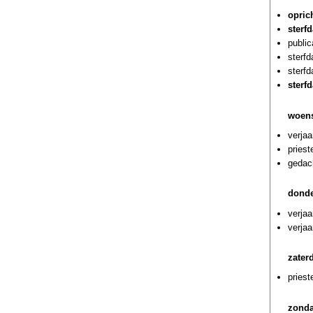
opric
sterf
public
sterf
sterf
sterf
woens
verja
priest
gedac
donde
verjaa
verjaa
zater
priest
zonda