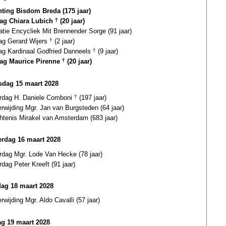
hting Bisdom Breda (175 jaar)
dag Chiara Lubich
†
(20 jaar)
atie Encycliek Mit Brennender Sorge (91 jaar)
dag Gerard Wijers
†
(2 jaar)
dag Kardinaal Godfried Danneels
†
(9 jaar)
dag Maurice Pirenne
†
(20 jaar)
dag 15 maart 2028
ardag H. Daniele Comboni
†
(197 jaar)
erwijding Mgr. Jan van Burgsteden (64 jaar)
htenis Mirakel van Amsterdam (683 jaar)
rdag 16 maart 2028
rdag Mgr. Lode Van Hecke (78 jaar)
rdag Peter Kreeft (91 jaar)
dag 18 maart 2028
erwijding Mgr. Aldo Cavalli (57 jaar)
g 19 maart 2028