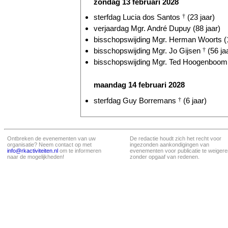
zondag 13 februari 2028
sterfdag Lucia dos Santos
†
(23 jaar)
verjaardag Mgr. André Dupuy (88 jaar)
bisschopswijding Mgr. Herman Woorts (1
bisschopswijding Mgr. Jo Gijsen
†
(56 ja
bisschopswijding Mgr. Ted Hoogenboom 
maandag 14 februari 2028
sterfdag Guy Borremans
†
(6 jaar)
Ontbreken de evenementen van uw
De redactie houdt zich het recht voor
organisatie? Neem contact op met
ingezonden aankondigingen van
info@rkactiviteiten.nl
om te informeren
evenementen voor publicatie te weigere
naar de mogelijkheden!
zonder opgaaf van redenen.