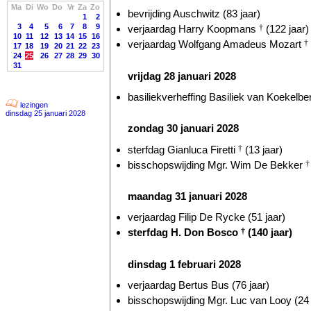
Ma
Di
Wo
Do
Vr
Za
Zo
bevrijding Auschwitz (83 jaar)
1
2
3
4
5
6
7
8
9
verjaardag Harry Koopmans
†
(122 jaar)
10
11
12
13
14
15
16
verjaardag Wolfgang Amadeus Mozart
†
17
18
19
20
21
22
23
24
25
26
27
28
29
30
31
vrijdag 28 januari 2028
basiliekverheffing Basiliek van Koekelber
lezingen
dinsdag 25 januari 2028
zondag 30 januari 2028
sterfdag Gianluca Firetti
†
(13 jaar)
bisschopswijding Mgr. Wim De Bekker
†
maandag 31 januari 2028
verjaardag Filip De Rycke (51 jaar)
sterfdag H. Don Bosco
†
(140 jaar)
dinsdag 1 februari 2028
verjaardag Bertus Bus (76 jaar)
bisschopswijding Mgr. Luc van Looy (24 