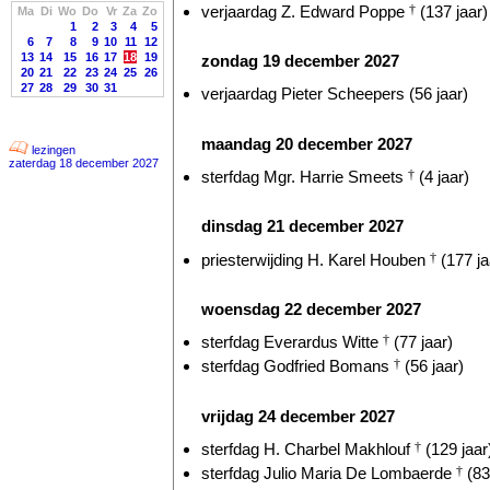
verjaardag Z. Edward Poppe
†
(137 jaar)
Ma
Di
Wo
Do
Vr
Za
Zo
1
2
3
4
5
6
7
8
9
10
11
12
13
14
15
16
17
18
19
zondag 19 december 2027
20
21
22
23
24
25
26
27
28
29
30
31
verjaardag Pieter Scheepers (56 jaar)
maandag 20 december 2027
lezingen
zaterdag 18 december 2027
sterfdag Mgr. Harrie Smeets
†
(4 jaar)
dinsdag 21 december 2027
priesterwijding H. Karel Houben
†
(177 ja
woensdag 22 december 2027
sterfdag Everardus Witte
†
(77 jaar)
sterfdag Godfried Bomans
†
(56 jaar)
vrijdag 24 december 2027
sterfdag H. Charbel Makhlouf
†
(129 jaar
sterfdag Julio Maria De Lombaerde
†
(83