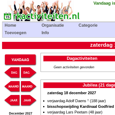
Vandaag is
Home
Organisatie
Categorie
Toevoegen
Info
zaterdag
Dagactiviteiten
Geen activiteiten gevonden
Jubilea (21 dag
zaterdag 18 december 2027
verjaardag Adolf Daens
†
(188 jaar)
bisschopswijding Kardinaal Godfrie
verjaardag Lars Peetam (48 jaar)
December 2027