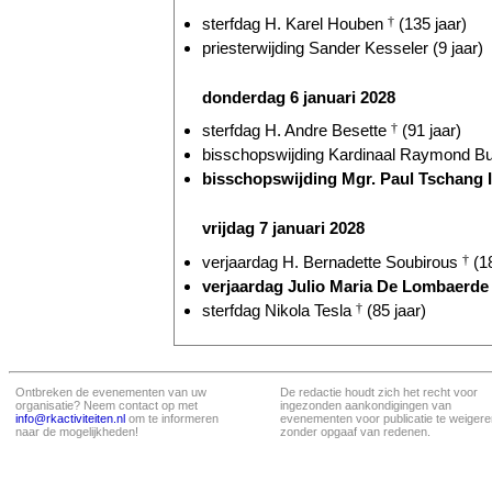
sterfdag H. Karel Houben
†
(135 jaar)
priesterwijding Sander Kesseler (9 jaar)
donderdag 6 januari 2028
sterfdag H. Andre Besette
†
(91 jaar)
bisschopswijding Kardinaal Raymond Bur
bisschopswijding Mgr. Paul Tschang I
vrijdag 7 januari 2028
verjaardag H. Bernadette Soubirous
†
(18
verjaardag Julio Maria De Lombaerd
sterfdag Nikola Tesla
†
(85 jaar)
Ontbreken de evenementen van uw
De redactie houdt zich het recht voor
organisatie? Neem contact op met
ingezonden aankondigingen van
info@rkactiviteiten.nl
om te informeren
evenementen voor publicatie te weigere
naar de mogelijkheden!
zonder opgaaf van redenen.