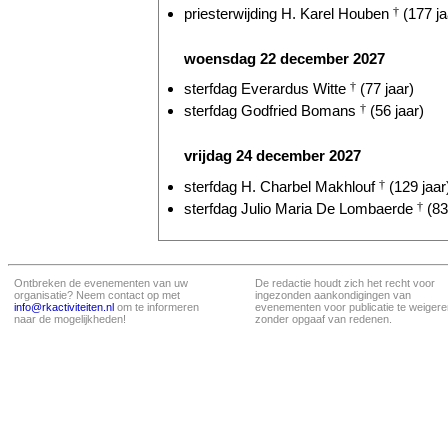
priesterwijding H. Karel Houben
†
(177 ja
woensdag 22 december 2027
sterfdag Everardus Witte
†
(77 jaar)
sterfdag Godfried Bomans
†
(56 jaar)
vrijdag 24 december 2027
sterfdag H. Charbel Makhlouf
†
(129 jaar
sterfdag Julio Maria De Lombaerde
†
(83
Ontbreken de evenementen van uw
De redactie houdt zich het recht voor
organisatie? Neem contact op met
ingezonden aankondigingen van
info@rkactiviteiten.nl
om te informeren
evenementen voor publicatie te weigere
naar de mogelijkheden!
zonder opgaaf van redenen.