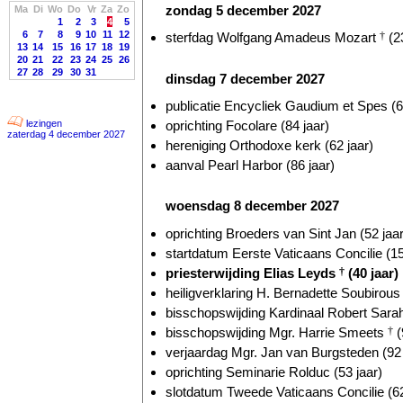
zondag 5 december 2027
Ma
Di
Wo
Do
Vr
Za
Zo
1
2
3
4
5
6
7
8
9
10
11
12
sterfdag Wolfgang Amadeus Mozart
†
(23
13
14
15
16
17
18
19
20
21
22
23
24
25
26
27
28
29
30
31
dinsdag 7 december 2027
publicatie Encycliek Gaudium et Spes (6
oprichting Focolare (84 jaar)
lezingen
zaterdag 4 december 2027
hereniging Orthodoxe kerk (62 jaar)
aanval Pearl Harbor (86 jaar)
woensdag 8 december 2027
oprichting Broeders van Sint Jan (52 jaar
startdatum Eerste Vaticaans Concilie (15
priesterwijding Elias Leyds
†
(40 jaar)
heiligverklaring H. Bernadette Soubirou
bisschopswijding Kardinaal Robert Sarah
bisschopswijding Mgr. Harrie Smeets
†
(
verjaardag Mgr. Jan van Burgsteden (92 
oprichting Seminarie Rolduc (53 jaar)
slotdatum Tweede Vaticaans Concilie (62