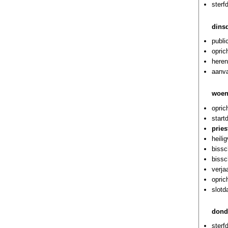
ster
dins
publi
opric
heren
aanva
woen
opric
start
prie
heili
bissc
bissc
verja
opric
slotd
dond
sterf