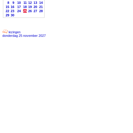
8
9
10
11
12
13
14
15
16
17
18
19
20
21
22
23
24
25
26
27
28
29
30
lezingen
donderdag 25 november 2027