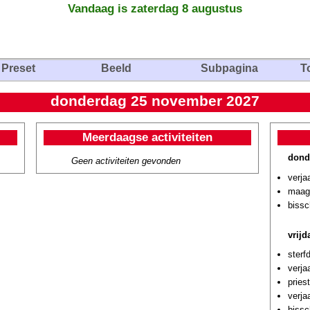
Vandaag is zaterdag 8 augustus
Preset
Beeld
Subpagina
T
donderdag 25 november 2027
Meerdaagse activiteiten
dond
Geen activiteiten gevonden
verja
maagd
bissc
vrij
sterf
verja
pries
verja
bissc