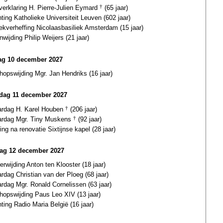
gverklaring H. Pierre-Julien Eymard
†
(65 jaar)
hting Katholieke Universiteit Leuven (602 jaar)
iekverheffing Nicolaasbasiliek Amsterdam (15 jaar)
nwijding Philip Weijers (21 jaar)
dag 10 december 2027
hopswijding Mgr. Jan Hendriks (16 jaar)
rdag 11 december 2027
ardag H. Karel Houben
†
(206 jaar)
ardag Mgr. Tiny Muskens
†
(92 jaar)
ding na renovatie Sixtijnse kapel (28 jaar)
ag 12 december 2027
terwijding Anton ten Klooster (18 jaar)
ardag Christian van der Ploeg (68 jaar)
ardag Mgr. Ronald Cornelissen (63 jaar)
hopswijding Paus Leo XIV (13 jaar)
hting Radio Maria België (16 jaar)