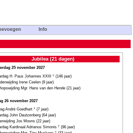
oevoegen
Info
Jubilea (21 dagen)
erdag 25 november 2027
ardag H. Paus Johannes XXIII
†
(146 jaar)
enwijding Irene Ceelen (9 jaar)
hopswijding Mgr. Hans van den Hende (21 jaar)
dag 26 november 2027
dag André Goedhart
†
(7 jaar)
ardag John Dautzenberg (64 jaar)
terwijding Jos Moons (22 jaar)
ardag Kardinaal Adrianus Simonis
†
(96 jaar)
hopswijding Mgr. Tiny Muskens
†
(33 jaar)