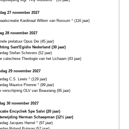
rdag 27 november 2027
naalscreatie Kardinaal Willem van Rossum
†
(116 jaar)
ag 28 november 2027
nele prelatuur Opus Dei (45 jaar)
hting Sant'Egidio Nederland (30 jaar)
ardag Stefan Schevers (52 jaar)
te catechese Theologie van het Lichaam (43 jaar)
dag 29 november 2027
ardag C.S. Lewis
†
(129 jaar)
ardag Maurice Pirenne
†
(99 jaar)
e verschijning OLV van Beauraing (95 jaar)
dag 30 november 2027
catie Encycliek Spe Salvi (20 jaar)
sterwijding Herman Schaepman (12½ jaar)
aardag Jacques Hamel
†
(97 jaar)
ardag Roland Putman (57 jaar)