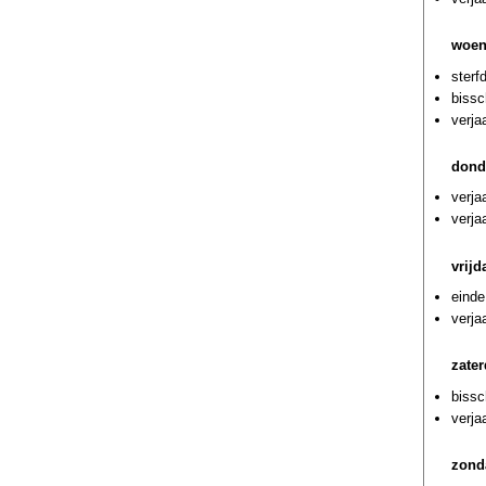
woen
sterf
bissc
verja
dond
verja
verja
vrij
einde
verja
zate
bissc
verja
zond