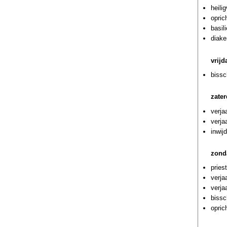
heili
opric
basil
diake
vrij
bissc
zate
verja
verja
inwij
zond
pries
verja
verja
bissc
opric