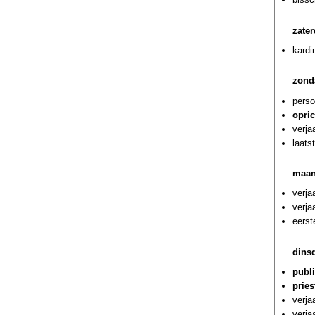
zate
kardi
zond
perso
opric
verja
laats
maan
verja
verja
eerst
dins
publi
prie
verj
verja