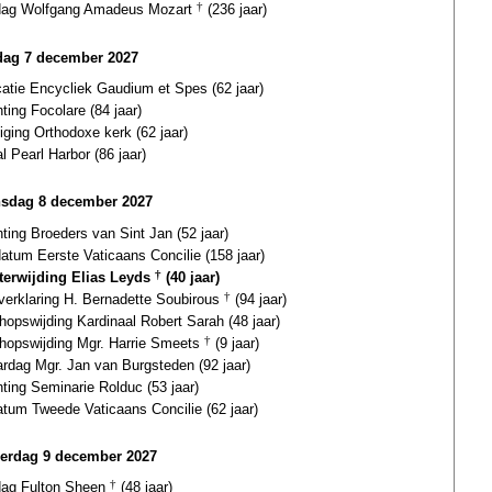
fdag Wolfgang Amadeus Mozart
†
(236 jaar)
dag 7 december 2027
catie Encycliek Gaudium et Spes (62 jaar)
hting Focolare (84 jaar)
iging Orthodoxe kerk (62 jaar)
l Pearl Harbor (86 jaar)
sdag 8 december 2027
hting Broeders van Sint Jan (52 jaar)
datum Eerste Vaticaans Concilie (158 jaar)
sterwijding Elias Leyds
†
(40 jaar)
gverklaring H. Bernadette Soubirous
†
(94 jaar)
hopswijding Kardinaal Robert Sarah (48 jaar)
hopswijding Mgr. Harrie Smeets
†
(9 jaar)
ardag Mgr. Jan van Burgsteden (92 jaar)
hting Seminarie Rolduc (53 jaar)
atum Tweede Vaticaans Concilie (62 jaar)
erdag 9 december 2027
dag Fulton Sheen
†
(48 jaar)