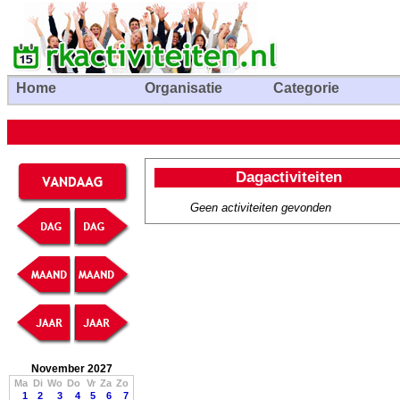
Home
Organisatie
Categorie
Dagactiviteiten
Geen activiteiten gevonden
November 2027
Ma
Di
Wo
Do
Vr
Za
Zo
1
2
3
4
5
6
7