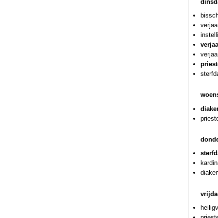
dinsd
bissc
verjaa
instel
verja
verjaa
pries
sterf
woens
diake
priest
donde
sterf
kardin
diaken
vrijd
heilig
pries