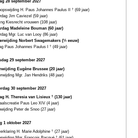
ag 28 september 2027
hopswijding H. Paus Johannes Paulus II
†
(69 jaar)
rdag Jim Caviezel (59 jaar)
ling Kiesrecht vrouwen (108 jaar)
ardag Madeleine Bouman (60 jaar)
rdag Mgr. Luc van Looy (86 jaar)
terwijding Norbert Swagemakers (⅓ eeuw)
dag Paus Johannes Paulus I
†
(49 jaar)
dag 29 september 2027
nwijding Eugène Brussee (20 jaar)
erwijding Mgr. Jan Hendriks (48 jaar)
rdag 30 september 2027
dag H. Theresia van Lisieux
†
(130 jaar)
aalscreatie Paus Leo XIV (4 jaar)
wijding Peter de Snoo (27 jaar)
ag 1 oktober 2027
verklaring H. Marie Adolphine
†
(27 jaar)
terwijding Mgr. François Bacqué
†
(61 jaar)