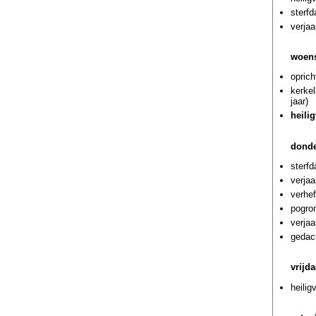
sterf
verja
woens
oprich
kerke
jaar)
heili
donde
sterf
verjaa
verhef
pogrom
verja
gedach
vrijd
heilig