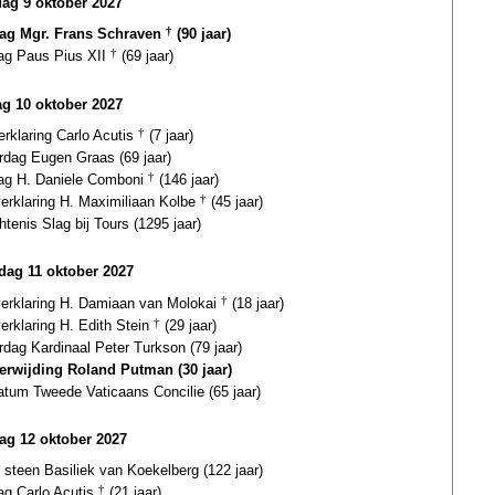
dag 9 oktober 2027
dag Mgr. Frans Schraven
†
(90 jaar)
dag Paus Pius XII
†
(69 jaar)
g 10 oktober 2027
erklaring Carlo Acutis
†
(7 jaar)
rdag Eugen Graas (69 jaar)
dag H. Daniele Comboni
†
(146 jaar)
verklaring H. Maximiliaan Kolbe
†
(45 jaar)
tenis Slag bij Tours (1295 jaar)
ag 11 oktober 2027
gverklaring H. Damiaan van Molokai
†
(18 jaar)
verklaring H. Edith Stein
†
(29 jaar)
rdag Kardinaal Peter Turkson (79 jaar)
terwijding Roland Putman (30 jaar)
atum Tweede Vaticaans Concilie (65 jaar)
ag 12 oktober 2027
 steen Basiliek van Koekelberg (122 jaar)
ag Carlo Acutis
†
(21 jaar)