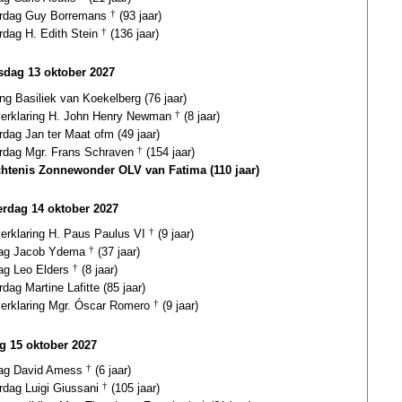
ardag Guy Borremans
†
(93 jaar)
rdag H. Edith Stein
†
(136 jaar)
dag 13 oktober 2027
ing Basiliek van Koekelberg (76 jaar)
gverklaring H. John Henry Newman
†
(8 jaar)
rdag Jan ter Maat ofm (49 jaar)
ardag Mgr. Frans Schraven
†
(154 jaar)
htenis Zonnewonder OLV van Fatima (110 jaar)
rdag 14 oktober 2027
verklaring H. Paus Paulus VI
†
(9 jaar)
dag Jacob Ydema
†
(37 jaar)
dag Leo Elders
†
(8 jaar)
rdag Martine Lafitte (85 jaar)
gverklaring Mgr. Óscar Romero
†
(9 jaar)
ag 15 oktober 2027
dag David Amess
†
(6 jaar)
rdag Luigi Giussani
†
(105 jaar)