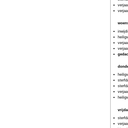
verja
verjaa
woens
inwijd
heili
verjaa
verja
gedac
donde
heilig
sterf
sterf
verjaa
heili
vrijd
sterf
verjaa