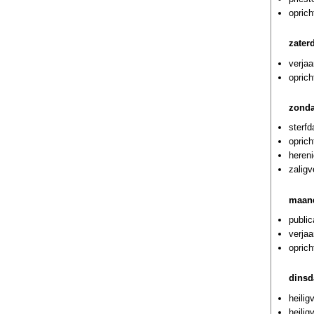
oprich
zater
verjaa
oprich
zonda
sterf
oprich
hereni
zalig
maand
public
verja
oprich
dinsd
heilig
heilig