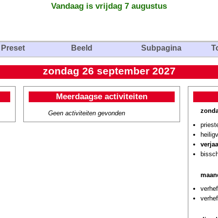
Vandaag is vrijdag 7 augustus
Preset
Beeld
Subpagina
T
zondag 26 september 2027
Meerdaagse activiteiten
zonda
Geen activiteiten gevonden
priest
heilig
verja
bissch
maand
verhef
verhef