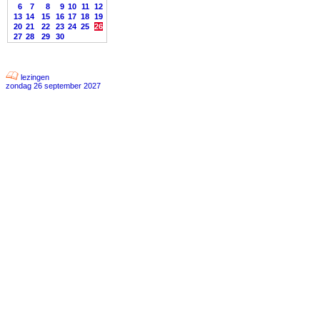
6
7
8
9
10
11
12
13
14
15
16
17
18
19
20
21
22
23
24
25
26
27
28
29
30
lezingen
zondag 26 september 2027