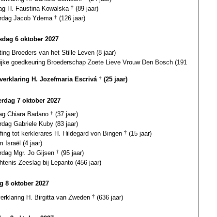
dag H. Faustina Kowalska
†
(89 jaar)
ardag Jacob Ydema
†
(126 jaar)
dag 6 oktober 2027
ting Broeders van het Stille Leven (8 jaar)
lijke goedkeuring Broederschap Zoete Lieve Vrouw Den Bosch (191
gverklaring H. Jozefmaria Escrivá
†
(25 jaar)
rdag 7 oktober 2027
dag Chiara Badano
†
(37 jaar)
rdag Gabriele Kuby (83 jaar)
fing tot kerklerares H. Hildegard von Bingen
†
(15 jaar)
 Israël (4 jaar)
ardag Mgr. Jo Gijsen
†
(95 jaar)
tenis Zeeslag bij Lepanto (456 jaar)
ag 8 oktober 2027
verklaring H. Birgitta van Zweden
†
(636 jaar)