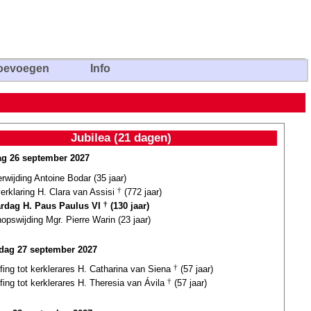
oevoegen
Info
Jubilea (21 dagen)
g 26 september 2027
erwijding Antoine Bodar (35 jaar)
verklaring H. Clara van Assisi
†
(772 jaar)
ardag H. Paus Paulus VI
†
(130 jaar)
opswijding Mgr. Pierre Warin (23 jaar)
ag 27 september 2027
fing tot kerklerares H. Catharina van Siena
†
(57 jaar)
fing tot kerklerares H. Theresia van Ávila
†
(57 jaar)