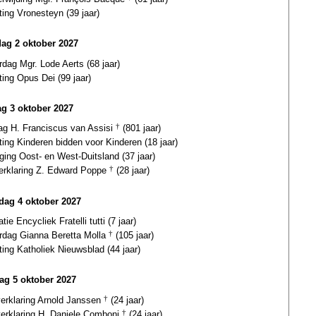
ting Vronesteyn (39 jaar)
dag 2 oktober 2027
rdag Mgr. Lode Aerts (68 jaar)
ting Opus Dei (99 jaar)
g 3 oktober 2027
dag H. Franciscus van Assisi
†
(801 jaar)
ting Kinderen bidden voor Kinderen (18 jaar)
ging Oost- en West-Duitsland (37 jaar)
verklaring Z. Edward Poppe
†
(28 jaar)
ag 4 oktober 2027
atie Encycliek Fratelli tutti (7 jaar)
ardag Gianna Beretta Molla
†
(105 jaar)
ting Katholiek Nieuwsblad (44 jaar)
ag 5 oktober 2027
verklaring Arnold Janssen
†
(24 jaar)
verklaring H. Daniele Comboni
†
(24 jaar)