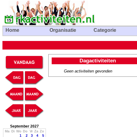
Home
Organisatie
Categorie
Dagactiviteiten
Geen activiteiten gevonden
September 2027
Ma
Di
Wo
Do
Vr
Za
Zo
1
2
3
4
5