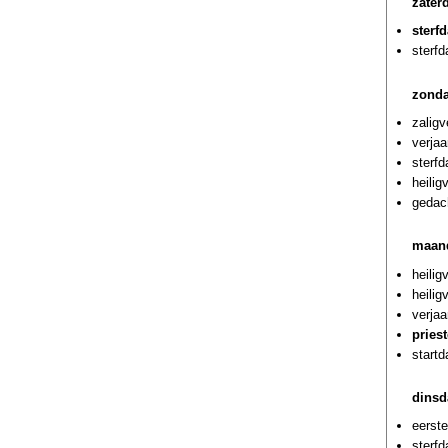
zater
sterf
sterf
zonda
zaligv
verjaa
sterf
heilig
gedach
maand
heili
heilig
verjaa
pries
startd
dinsd
eerste
sterfd