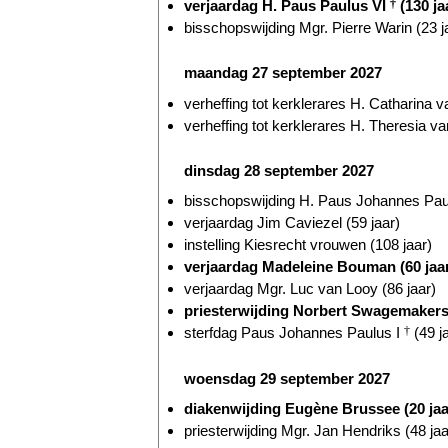
verjaardag H. Paus Paulus VI
†
(130 ja
bisschopswijding Mgr. Pierre Warin (23 j
maandag 27 september 2027
verheffing tot kerklerares H. Catharina 
verheffing tot kerklerares H. Theresia v
dinsdag 28 september 2027
bisschopswijding H. Paus Johannes Pau
verjaardag Jim Caviezel (59 jaar)
instelling Kiesrecht vrouwen (108 jaar)
verjaardag Madeleine Bouman (60 jaa
verjaardag Mgr. Luc van Looy (86 jaar)
priesterwijding Norbert Swagemaker
sterfdag Paus Johannes Paulus I
†
(49 j
woensdag 29 september 2027
diakenwijding Eugène Brussee (20 jaa
priesterwijding Mgr. Jan Hendriks (48 jaa