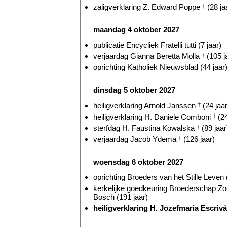
zaligverklaring Z. Edward Poppe
†
(28 ja
maandag 4 oktober 2027
publicatie Encycliek Fratelli tutti (7 jaar)
verjaardag Gianna Beretta Molla
†
(105 j
oprichting Katholiek Nieuwsblad (44 jaar
dinsdag 5 oktober 2027
heiligverklaring Arnold Janssen
†
(24 jaar
heiligverklaring H. Daniele Comboni
†
(24
sterfdag H. Faustina Kowalska
†
(89 jaar
verjaardag Jacob Ydema
†
(126 jaar)
woensdag 6 oktober 2027
oprichting Broeders van het Stille Leven (
kerkelijke goedkeuring Broederschap Z
Bosch (191 jaar)
heiligverklaring H. Jozefmaria Escriv