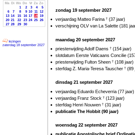
Ma
Di
Wo
Do
Vr
Za
Zo
1
2
3
4
5
zondag 19 september 2027
6
7
8
9
10
11
12
13
14
15
16
17
18
19
verjaardag Matteo Farina
†
(37 jaar)
20
21
22
23
24
25
26
27
28
29
30
verschijning OLV van La Salette (181 jaa
maandag 20 september 2027
lezingen
zaterdag 18 september 2027
priesterwijding Adolf Daens
†
(154 jaar)
slotdatum Eerste Vaticaans Concilie (157
priesterwijding Fulton Sheen
†
(108 jaar)
sterfdag Z. Maria-Teresa Tauscher
†
(89 
dinsdag 21 september 2027
verjaardag Eduardo Echeverria (77 jaar)
verjaardag Franz Stock
†
(123 jaar)
sterfdag Henri Nouwen
†
(31 jaar)
publicatie The Hobbit (90 jaar)
woensdag 22 september 2027
publicatie Apostolische brief Ordinat