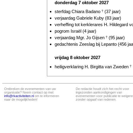
donderdag 7 oktober 2027
sterfdag Chiara Badano
†
(37 jaar)
verjaardag Gabriele Kuby (83 jaar)
verheffing tot kerklerares H. Hildegard 
pogrom Israël (4 jaar)
verjaardag Mgr. Jo Gijsen
†
(95 jaar)
gedachtenis Zeeslag bij Lepanto (456 jaa
vrijdag 8 oktober 2027
heiligverklaring H. Birgitta van Zweden
†
Ontbreken de evenementen van uw
De redactie houdt zich het recht voor
organisatie? Neem contact op met
ingezonden aankondigingen van
info@rkactiviteiten.nl
om te informeren
evenementen voor publicatie te weigere
naar de mogelijkheden!
zonder opgaaf van redenen.