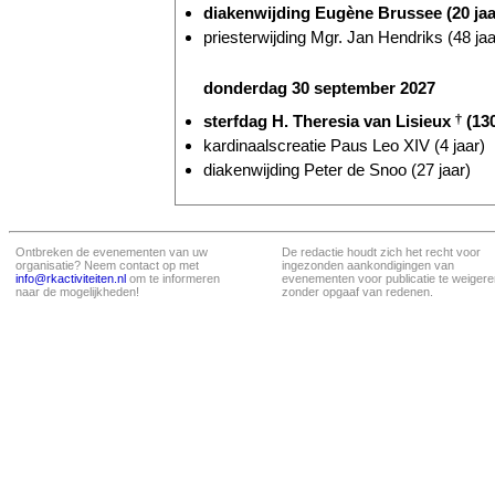
diakenwijding Eugène Brussee (20 jaa
priesterwijding Mgr. Jan Hendriks (48 jaa
donderdag 30 september 2027
sterfdag H. Theresia van Lisieux
†
(130
kardinaalscreatie Paus Leo XIV (4 jaar)
diakenwijding Peter de Snoo (27 jaar)
Ontbreken de evenementen van uw
De redactie houdt zich het recht voor
organisatie? Neem contact op met
ingezonden aankondigingen van
info@rkactiviteiten.nl
om te informeren
evenementen voor publicatie te weigere
naar de mogelijkheden!
zonder opgaaf van redenen.