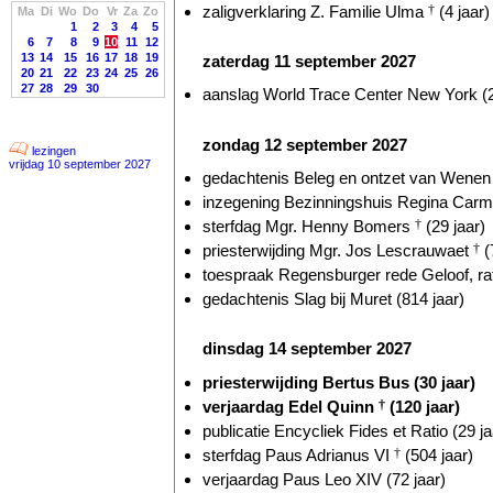
zaligverklaring Z. Familie Ulma
†
(4 jaar)
Ma
Di
Wo
Do
Vr
Za
Zo
1
2
3
4
5
6
7
8
9
10
11
12
13
14
15
16
17
18
19
zaterdag 11 september 2027
20
21
22
23
24
25
26
27
28
29
30
aanslag World Trace Center New York (2
zondag 12 september 2027
lezingen
vrijdag 10 september 2027
gedachtenis Beleg en ontzet van Wenen 
inzegening Bezinningshuis Regina Carmel
sterfdag Mgr. Henny Bomers
†
(29 jaar)
priesterwijding Mgr. Jos Lescrauwaet
†
(
toespraak Regensburger rede Geloof, ratio
gedachtenis Slag bij Muret (814 jaar)
dinsdag 14 september 2027
priesterwijding Bertus Bus (30 jaar)
verjaardag Edel Quinn
†
(120 jaar)
publicatie Encycliek Fides et Ratio (29 ja
sterfdag Paus Adrianus VI
†
(504 jaar)
verjaardag Paus Leo XIV (72 jaar)