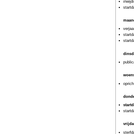
inwijd
start
maand
verja
start
start
dinsd
public
woens
opric
donde
start
start
vrijd
sterf