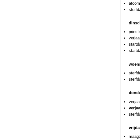
atoom
sterfd
dinsd
priest
verjaa
start
start
woens
sterfd
sterf
donde
verjaa
verja
sterfd
vrijd
maagd