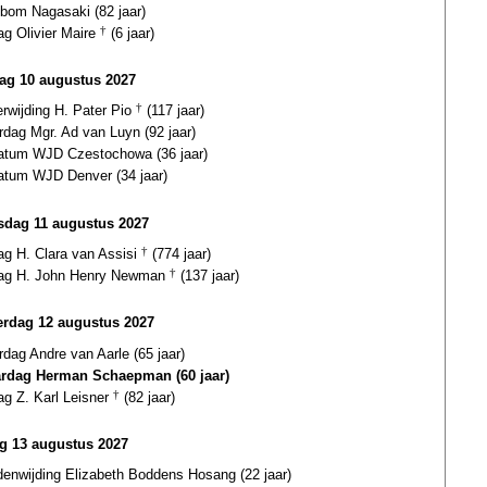
bom Nagasaki (82 jaar)
ag Olivier Maire
†
(6 jaar)
ag 10 augustus 2027
erwijding H. Pater Pio
†
(117 jaar)
rdag Mgr. Ad van Luyn (92 jaar)
datum WJD Czestochowa (36 jaar)
datum WJD Denver (34 jaar)
dag 11 augustus 2027
ag H. Clara van Assisi
†
(774 jaar)
dag H. John Henry Newman
†
(137 jaar)
rdag 12 augustus 2027
rdag Andre van Aarle (65 jaar)
ardag Herman Schaepman (60 jaar)
ag Z. Karl Leisner
†
(82 jaar)
ag 13 augustus 2027
enwijding Elizabeth Boddens Hosang (22 jaar)