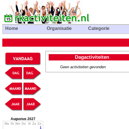
Home
Organisatie
Categorie
Dagactiviteiten
Geen activiteiten gevonden
Augustus 2027
Ma
Di
Wo
Do
Vr
Za
Zo
1