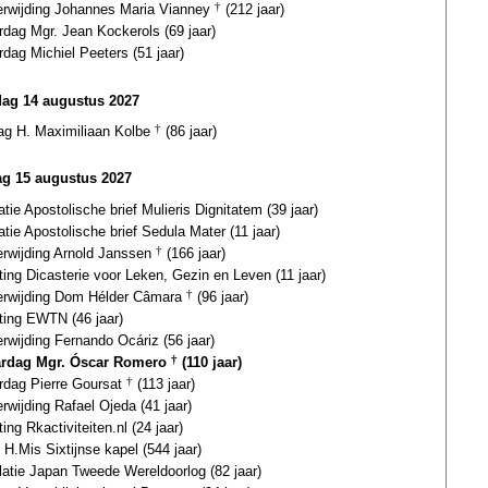
terwijding Johannes Maria Vianney
†
(212 jaar)
rdag Mgr. Jean Kockerols (69 jaar)
rdag Michiel Peeters (51 jaar)
dag 14 augustus 2027
dag H. Maximiliaan Kolbe
†
(86 jaar)
g 15 augustus 2027
atie Apostolische brief Mulieris Dignitatem (39 jaar)
atie Apostolische brief Sedula Mater (11 jaar)
erwijding Arnold Janssen
†
(166 jaar)
ting Dicasterie voor Leken, Gezin en Leven (11 jaar)
terwijding Dom Hélder Câmara
†
(96 jaar)
ting EWTN (46 jaar)
erwijding Fernando Ocáriz (56 jaar)
ardag Mgr. Óscar Romero
†
(110 jaar)
ardag Pierre Goursat
†
(113 jaar)
erwijding Rafael Ojeda (41 jaar)
ting Rkactiviteiten.nl (24 jaar)
 H.Mis Sixtijnse kapel (544 jaar)
latie Japan Tweede Wereldoorlog (82 jaar)