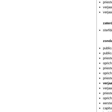
pries
verjaa
verjaa
zater
sterf
zonda
public
public
priest
oprich
pries
oprich
priest
verja
verja
priest
oprich
eerste
capitu