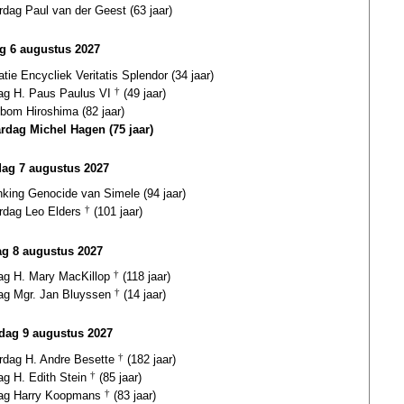
rdag Paul van der Geest (63 jaar)
ag 6 augustus 2027
atie Encycliek Veritatis Splendor (34 jaar)
dag H. Paus Paulus VI
†
(49 jaar)
bom Hiroshima (82 jaar)
ardag Michel Hagen (75 jaar)
dag 7 augustus 2027
nking Genocide van Simele (94 jaar)
ardag Leo Elders
†
(101 jaar)
g 8 augustus 2027
dag H. Mary MacKillop
†
(118 jaar)
dag Mgr. Jan Bluyssen
†
(14 jaar)
ag 9 augustus 2027
ardag H. Andre Besette
†
(182 jaar)
ag H. Edith Stein
†
(85 jaar)
dag Harry Koopmans
†
(83 jaar)