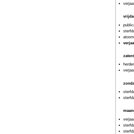
verjaa
vrijd
public
sterf
atoom
verja
zater
herde
verja
zonda
sterf
sterf
maand
verja
sterfd
sterf