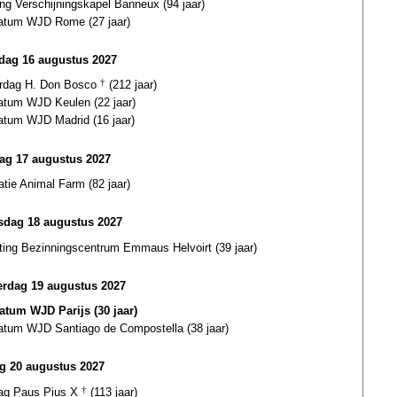
ing Verschijningskapel Banneux (94 jaar)
datum WJD Rome (27 jaar)
ag 16 augustus 2027
ardag H. Don Bosco
†
(212 jaar)
datum WJD Keulen (22 jaar)
datum WJD Madrid (16 jaar)
ag 17 augustus 2027
atie Animal Farm (82 jaar)
dag 18 augustus 2027
hting Bezinningscentrum Emmaus Helvoirt (39 jaar)
rdag 19 augustus 2027
datum WJD Parijs (30 jaar)
datum WJD Santiago de Compostella (38 jaar)
ag 20 augustus 2027
dag Paus Pius X
†
(113 jaar)