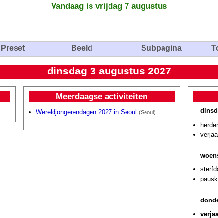
Vandaag is vrijdag 7 augustus
Preset
Beeld
Subpagina
T
dinsdag 3 augustus 2027
Meerdaagse activiteiten
dinsd
Wereldjongerendagen 2027 in Seoul
(Seoul)
herden
verja
woens
sterf
pausk
donde
verja