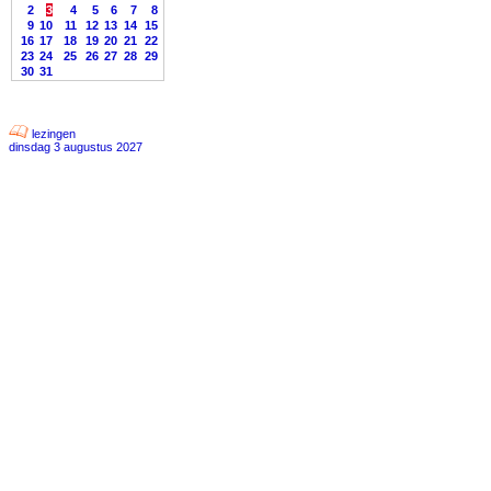
2
3
4
5
6
7
8
9
10
11
12
13
14
15
16
17
18
19
20
21
22
23
24
25
26
27
28
29
30
31
lezingen
dinsdag 3 augustus 2027