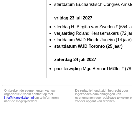
startdatum Eucharistisch Congres Amst
vrijdag 23 juli 2027
sterfdag H. Birgitta van Zweden
†
(654 ja
verjaardag Roland Kerssemakers (72 ja
startdatum WJD Rio de Janeiro (14 jaar)
startdatum WJD Toronto (25 jaar)
zaterdag 24 juli 2027
priesterwijding Mgr. Bernard Möller
†
(78 
Ontbreken de evenementen van uw
De redactie houdt zich het recht voor
organisatie? Neem contact op met
ingezonden aankondigingen van
info@rkactiviteiten.nl
om te informeren
evenementen voor publicatie te weigere
naar de mogelijkheden!
zonder opgaaf van redenen.