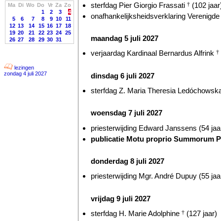
sterfdag Pier Giorgio Frassati
†
(102 jaar
Ma
Di
Wo
Do
Vr
Za
Zo
1
2
3
4
onafhankelijksheidsverklaring Verenigde 
5
6
7
8
9
10
11
12
13
14
15
16
17
18
19
20
21
22
23
24
25
maandag 5 juli 2027
26
27
28
29
30
31
verjaardag Kardinaal Bernardus Alfrink
†
lezingen
zondag 4 juli 2027
dinsdag 6 juli 2027
sterfdag Z. Maria Theresia Ledóchowsk
woensdag 7 juli 2027
priesterwijding Edward Janssens (54 jaa
publicatie Motu proprio Summorum Po
donderdag 8 juli 2027
priesterwijding Mgr. André Dupuy (55 jaa
vrijdag 9 juli 2027
sterfdag H. Marie Adolphine
†
(127 jaar)