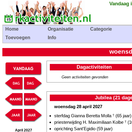
Vandaag i
Home
Organisatie
Categorie
Toevoegen
Info
woensda
Dagactiviteiten
Geen activiteiten gevonden
Jubilea (21 dag
woensdag 28 april 2027
sterfdag Gianna Beretta Molla
†
(65 jaar)
priesterwijding H. Maximiliaan Kolbe
†
(1
oprichting Sant'Egidio (59 jaar)
April 2027