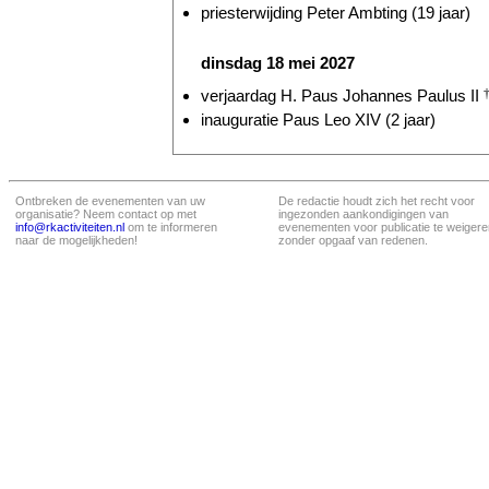
priesterwijding Peter Ambting (19 jaar)
dinsdag 18 mei 2027
verjaardag H. Paus Johannes Paulus II
inauguratie Paus Leo XIV (2 jaar)
Ontbreken de evenementen van uw
De redactie houdt zich het recht voor
organisatie? Neem contact op met
ingezonden aankondigingen van
info@rkactiviteiten.nl
om te informeren
evenementen voor publicatie te weigere
naar de mogelijkheden!
zonder opgaaf van redenen.