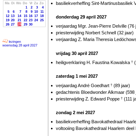
basiliekverheffing Sint-Martinusbasiliek V
Ma
Di
Wo
Do
Vr
Za
Zo
1
2
3
4
5
6
7
8
9
10
11
12
13
14
15
16
17
18
donderdag 29 april 2027
19
20
21
22
23
24
25
26
27
28
29
30
verjaardag Mgr. Jean-Pierre Delville (76 
priesterwijding Norbert Schnell (32 jaar)
verjaardag Z. Maria Theresia Ledócho
lezingen
woensdag 28 april 2027
vrijdag 30 april 2027
heiligverklaring H. Faustina Kowalska
†
(
zaterdag 1 mei 2027
verjaardag André Goedhart
†
(89 jaar)
gedachtenis Bloedwonder Alkmaar (598 
priesterwijding Z. Edward Poppe
†
(111 j
zondag 2 mei 2027
basiliekverheffing Bavokathedraal Haarl
voltooiing Bavokathedraal Haarlem deel I