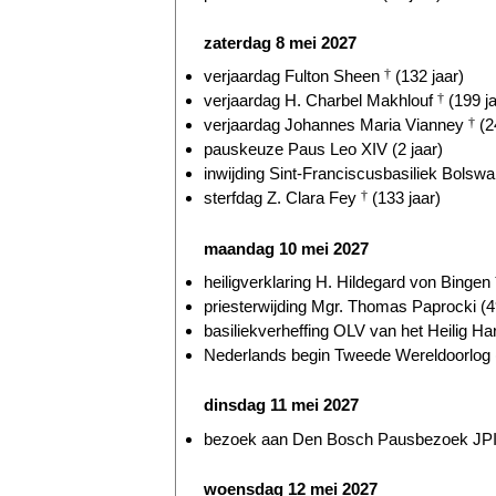
zaterdag 8 mei 2027
verjaardag Fulton Sheen
†
(132 jaar)
verjaardag H. Charbel Makhlouf
†
(199 ja
verjaardag Johannes Maria Vianney
†
(2
pauskeuze Paus Leo XIV (2 jaar)
inwijding Sint-Franciscusbasiliek Bolswar
sterfdag Z. Clara Fey
†
(133 jaar)
maandag 10 mei 2027
heiligverklaring H. Hildegard von Bingen
priesterwijding Mgr. Thomas Paprocki (4
basiliekverheffing OLV van het Heilig Hart
Nederlands begin Tweede Wereldoorlog (
dinsdag 11 mei 2027
bezoek aan Den Bosch Pausbezoek JPII 
woensdag 12 mei 2027