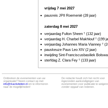
vrijdag 7 mei 2027
pausreis JPII Roemenië (28 jaar)
zaterdag 8 mei 2027
verjaardag Fulton Sheen
†
(132 jaar)
verjaardag H. Charbel Makhlouf
†
(199 ja
verjaardag Johannes Maria Vianney
†
(2
pauskeuze Paus Leo XIV (2 jaar)
inwijding Sint-Franciscusbasiliek Bolswar
sterfdag Z. Clara Fey
†
(133 jaar)
Ontbreken de evenementen van uw
De redactie houdt zich het recht voor
organisatie? Neem contact op met
ingezonden aankondigingen van
info@rkactiviteiten.nl
om te informeren
evenementen voor publicatie te weigere
naar de mogelijkheden!
zonder opgaaf van redenen.