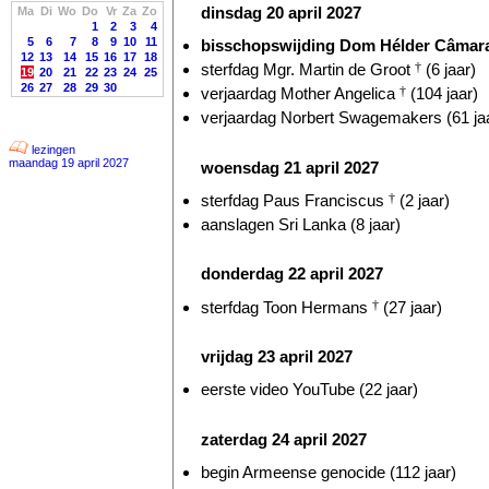
dinsdag 20 april 2027
Ma
Di
Wo
Do
Vr
Za
Zo
1
2
3
4
5
6
7
8
9
10
11
bisschopswijding Dom Hélder Câmar
12
13
14
15
16
17
18
sterfdag Mgr. Martin de Groot
†
(6 jaar)
19
20
21
22
23
24
25
26
27
28
29
30
verjaardag Mother Angelica
†
(104 jaar)
verjaardag Norbert Swagemakers (61 ja
lezingen
maandag 19 april 2027
woensdag 21 april 2027
sterfdag Paus Franciscus
†
(2 jaar)
aanslagen Sri Lanka (8 jaar)
donderdag 22 april 2027
sterfdag Toon Hermans
†
(27 jaar)
vrijdag 23 april 2027
eerste video YouTube (22 jaar)
zaterdag 24 april 2027
begin Armeense genocide (112 jaar)