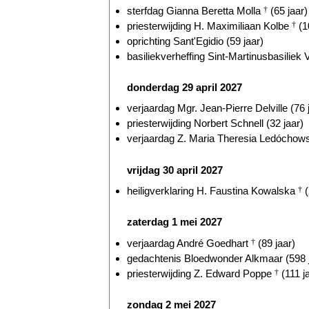
sterfdag Gianna Beretta Molla
†
(65 jaar)
priesterwijding H. Maximiliaan Kolbe
†
(1
oprichting Sant'Egidio (59 jaar)
basiliekverheffing Sint-Martinusbasiliek V
donderdag 29 april 2027
verjaardag Mgr. Jean-Pierre Delville (76 
priesterwijding Norbert Schnell (32 jaar)
verjaardag Z. Maria Theresia Ledócho
vrijdag 30 april 2027
heiligverklaring H. Faustina Kowalska
†
(
zaterdag 1 mei 2027
verjaardag André Goedhart
†
(89 jaar)
gedachtenis Bloedwonder Alkmaar (598 
priesterwijding Z. Edward Poppe
†
(111 j
zondag 2 mei 2027