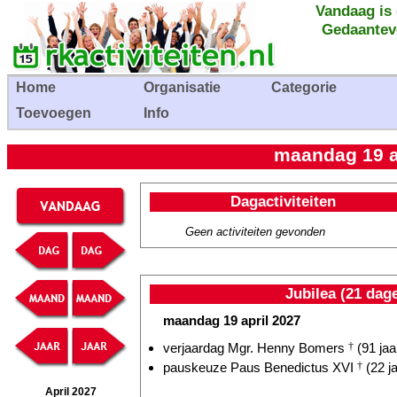
Vandaag is
Gedaantev
Home
Organisatie
Categorie
Toevoegen
Info
maandag 19 ap
Dagactiviteiten
Geen activiteiten gevonden
Jubilea (21 dag
maandag 19 april 2027
verjaardag Mgr. Henny Bomers
†
(91 jaa
pauskeuze Paus Benedictus XVI
†
(22 ja
April 2027