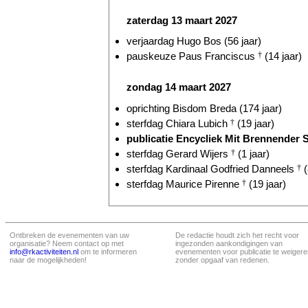
zaterdag 13 maart 2027
verjaardag Hugo Bos (56 jaar)
pauskeuze Paus Franciscus
†
(14 jaar)
zondag 14 maart 2027
oprichting Bisdom Breda (174 jaar)
sterfdag Chiara Lubich
†
(19 jaar)
publicatie Encycliek Mit Brennender S
sterfdag Gerard Wijers
†
(1 jaar)
sterfdag Kardinaal Godfried Danneels
†
(
sterfdag Maurice Pirenne
†
(19 jaar)
Ontbreken de evenementen van uw
De redactie houdt zich het recht voor
organisatie? Neem contact op met
ingezonden aankondigingen van
info@rkactiviteiten.nl
om te informeren
evenementen voor publicatie te weigere
naar de mogelijkheden!
zonder opgaaf van redenen.