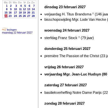
Ma
Di
Wo
Do
Vr
Za
Zo
1
2
3
4
5
6
7
dinsdag 23 februari 2027
8
9
10
11
12
13
14
15
16
17
18
19
20
21
verjaardag H. Titus Brandsma
†
(146 jaa
22
23
24
25
26
27
28
bisschopswijding Mgr. Lode Van Hecke (
lezingen
woensdag 24 februari 2027
maandag 22 februari 2027
sterfdag Franz Stock
†
(79 jaar)
donderdag 25 februari 2027
première The Passion of the Christ (23 j
vrijdag 26 februari 2027
verjaardag Mgr. Jean-Luc Hudsyn (80 
zaterdag 27 februari 2027
basiliekverheffing Notre Dame Parijs (22
zondag 28 februari 2027