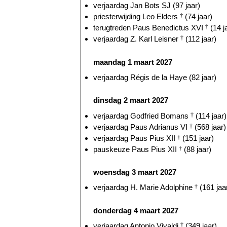
verjaardag Jan Bots SJ (97 jaar)
priesterwijding Leo Elders
†
(74 jaar)
terugtreden Paus Benedictus XVI
†
(14 j
verjaardag Z. Karl Leisner
†
(112 jaar)
maandag 1 maart 2027
verjaardag Régis de la Haye (82 jaar)
dinsdag 2 maart 2027
verjaardag Godfried Bomans
†
(114 jaar)
verjaardag Paus Adrianus VI
†
(568 jaar)
verjaardag Paus Pius XII
†
(151 jaar)
pauskeuze Paus Pius XII
†
(88 jaar)
woensdag 3 maart 2027
verjaardag H. Marie Adolphine
†
(161 jaa
donderdag 4 maart 2027
verjaardag Antonio Vivaldi
†
(349 jaar)