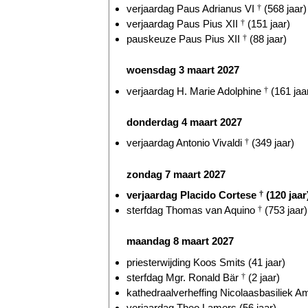
verjaardag Paus Adrianus VI
†
(568 jaar)
verjaardag Paus Pius XII
†
(151 jaar)
pauskeuze Paus Pius XII
†
(88 jaar)
woensdag 3 maart 2027
verjaardag H. Marie Adolphine
†
(161 jaa
donderdag 4 maart 2027
verjaardag Antonio Vivaldi
†
(349 jaar)
zondag 7 maart 2027
verjaardag Placido Cortese
†
(120 jaar
sterfdag Thomas van Aquino
†
(753 jaar)
maandag 8 maart 2027
priesterwijding Koos Smits (41 jaar)
sterfdag Mgr. Ronald Bär
†
(2 jaar)
kathedraalverheffing Nicolaasbasiliek A
verjaardag Theo Lamers (56 jaar)