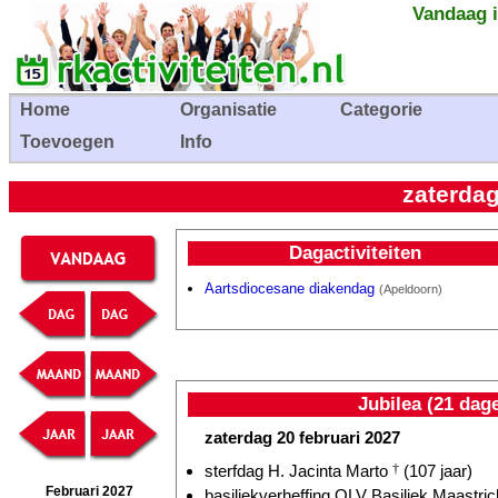
Vandaag i
Home
Organisatie
Categorie
Toevoegen
Info
zaterdag
Dagactiviteiten
Aartsdiocesane diakendag
(Apeldoorn)
Jubilea (21 dag
zaterdag 20 februari 2027
sterfdag H. Jacinta Marto
†
(107 jaar)
Februari 2027
basiliekverheffing OLV Basiliek Maastrich