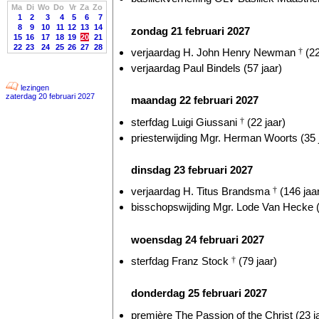
Ma
Di
Wo
Do
Vr
Za
Zo
1
2
3
4
5
6
7
8
9
10
11
12
13
14
zondag 21 februari 2027
15
16
17
18
19
20
21
22
23
24
25
26
27
28
verjaardag H. John Henry Newman
†
(22
verjaardag Paul Bindels (57 jaar)
lezingen
zaterdag 20 februari 2027
maandag 22 februari 2027
sterfdag Luigi Giussani
†
(22 jaar)
priesterwijding Mgr. Herman Woorts (35 
dinsdag 23 februari 2027
verjaardag H. Titus Brandsma
†
(146 jaa
bisschopswijding Mgr. Lode Van Hecke (
woensdag 24 februari 2027
sterfdag Franz Stock
†
(79 jaar)
donderdag 25 februari 2027
première The Passion of the Christ (23 j