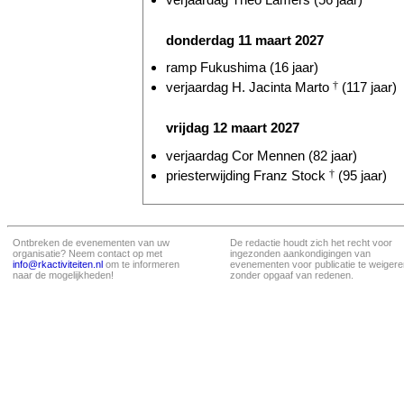
donderdag 11 maart 2027
ramp Fukushima (16 jaar)
verjaardag H. Jacinta Marto
†
(117 jaar)
vrijdag 12 maart 2027
verjaardag Cor Mennen (82 jaar)
priesterwijding Franz Stock
†
(95 jaar)
Ontbreken de evenementen van uw
De redactie houdt zich het recht voor
organisatie? Neem contact op met
ingezonden aankondigingen van
info@rkactiviteiten.nl
om te informeren
evenementen voor publicatie te weigere
naar de mogelijkheden!
zonder opgaaf van redenen.