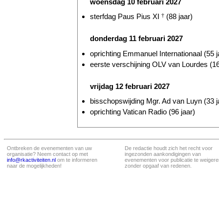
woensdag 10 februari 2027
sterfdag Paus Pius XI
†
(88 jaar)
donderdag 11 februari 2027
oprichting Emmanuel Internationaal (55 j
eerste verschijning OLV van Lourdes (16
vrijdag 12 februari 2027
bisschopswijding Mgr. Ad van Luyn (33 j
oprichting Vatican Radio (96 jaar)
Ontbreken de evenementen van uw
De redactie houdt zich het recht voor
organisatie? Neem contact op met
ingezonden aankondigingen van
info@rkactiviteiten.nl
om te informeren
evenementen voor publicatie te weigere
naar de mogelijkheden!
zonder opgaaf van redenen.