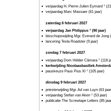
verjaardag H. Pierre-Julien Eymard
†
(21
verjaardag Marc Massaer (61 jaar)
zaterdag 6 februari 2027
verjaardag Jan Philippus
†
(90 jaar)
bisschopswijding Mgr. Everard de Jong (
lancering Tesla Roadster (9 jaar)
zondag 7 februari 2027
verjaardag Dom Hélder Câmara
†
(118 j
kerkwijding Nicolaasbasiliek Amsterd
pauskeuze Paus Pius XI
†
(105 jaar)
dinsdag 9 februari 2027
priesterwijding Mgr. Ad van Luyn (63 jaar
verjaardag Stefan van Aken
†
(53 jaar)
publicatie The Screwtape Letters (85 jaa