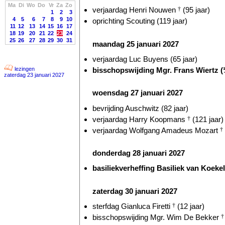
Ma
Di
Wo
Do
Vr
Za
Zo
verjaardag Henri Nouwen
†
(95 jaar)
1
2
3
4
5
6
7
8
9
10
oprichting Scouting (119 jaar)
11
12
13
14
15
16
17
18
19
20
21
22
23
24
25
26
27
28
29
30
31
maandag 25 januari 2027
verjaardag Luc Buyens (65 jaar)
bisschopswijding Mgr. Frans Wiertz 
lezingen
zaterdag 23 januari 2027
woensdag 27 januari 2027
bevrijding Auschwitz (82 jaar)
verjaardag Harry Koopmans
†
(121 jaar)
verjaardag Wolfgang Amadeus Mozart
†
donderdag 28 januari 2027
basiliekverheffing Basiliek van Koekel
zaterdag 30 januari 2027
sterfdag Gianluca Firetti
†
(12 jaar)
bisschopswijding Mgr. Wim De Bekker
†