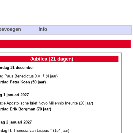
oevoegen
Info
Jubilea (21 dagen)
rdag 31 december
dag Paus Benedictus XVI
†
(4 jaar)
ardag Peter Koen (50 jaar)
ag 1 januari 2027
atie Apostolische brief Novo Millennio Ineunte (26 jaar)
ardag Erik Borgman (70 jaar)
dag 2 januari 2027
ardag H. Theresia van Lisieux
†
(154 jaar)