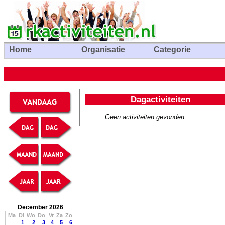
Home
Organisatie
Categorie
Dagactiviteiten
Geen activiteiten gevonden
December 2026
Ma
Di
Wo
Do
Vr
Za
Zo
1
2
3
4
5
6