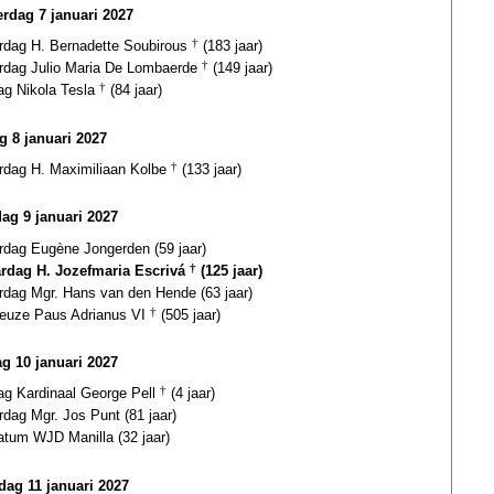
rdag 7 januari 2027
ardag H. Bernadette Soubirous
†
(183 jaar)
ardag Julio Maria De Lombaerde
†
(149 jaar)
ag Nikola Tesla
†
(84 jaar)
ag 8 januari 2027
ardag H. Maximiliaan Kolbe
†
(133 jaar)
dag 9 januari 2027
ardag Eugène Jongerden (59 jaar)
ardag H. Jozefmaria Escrivá
†
(125 jaar)
ardag Mgr. Hans van den Hende (63 jaar)
euze Paus Adrianus VI
†
(505 jaar)
g 10 januari 2027
dag Kardinaal George Pell
†
(4 jaar)
rdag Mgr. Jos Punt (81 jaar)
atum WJD Manilla (32 jaar)
ag 11 januari 2027