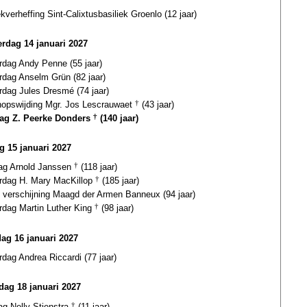
ekverheffing Sint-Calixtusbasiliek Groenlo (12 jaar)
rdag 14 januari 2027
rdag Andy Penne (55 jaar)
rdag Anselm Grün (82 jaar)
rdag Jules Dresmé (74 jaar)
hopswijding Mgr. Jos Lescrauwaet
†
(43 jaar)
dag Z. Peerke Donders
†
(140 jaar)
ag 15 januari 2027
dag Arnold Janssen
†
(118 jaar)
ardag H. Mary MacKillop
†
(185 jaar)
e verschijning Maagd der Armen Banneux (94 jaar)
rdag Martin Luther King
†
(98 jaar)
dag 16 januari 2027
rdag Andrea Riccardi (77 jaar)
ag 18 januari 2027
ag Nelly Stienstra
†
(11 jaar)