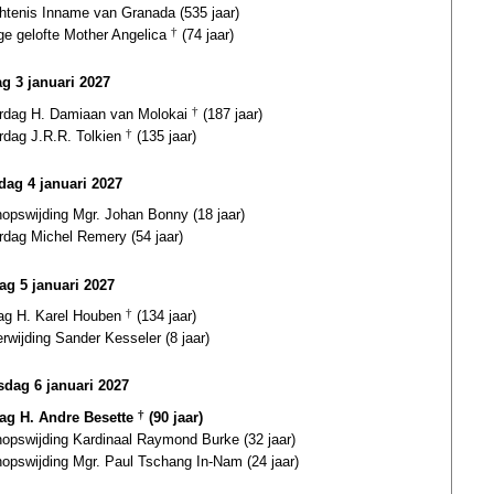
htenis Inname van Granada (535 jaar)
ge gelofte Mother Angelica
†
(74 jaar)
g 3 januari 2027
ardag H. Damiaan van Molokai
†
(187 jaar)
rdag J.R.R. Tolkien
†
(135 jaar)
ag 4 januari 2027
opswijding Mgr. Johan Bonny (18 jaar)
rdag Michel Remery (54 jaar)
ag 5 januari 2027
dag H. Karel Houben
†
(134 jaar)
erwijding Sander Kesseler (8 jaar)
dag 6 januari 2027
dag H. Andre Besette
†
(90 jaar)
hopswijding Kardinaal Raymond Burke (32 jaar)
hopswijding Mgr. Paul Tschang In-Nam (24 jaar)