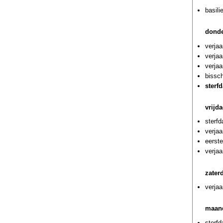
basili
donde
verjaa
verjaa
verjaa
bissc
sterf
vrijd
sterf
verja
eerst
verjaa
zater
verjaa
maand
sterfd