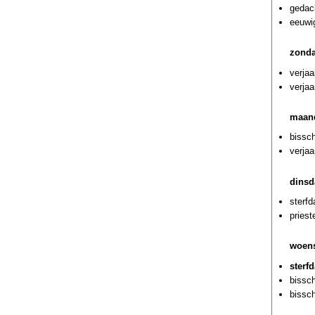
gedac
eeuwi
zonda
verja
verjaa
maand
bissch
verjaa
dinsd
sterf
priest
woens
sterf
bissc
bissc