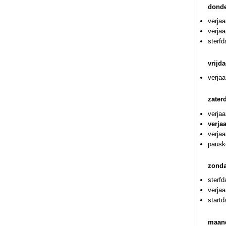
donde
verja
verja
sterfd
vrijd
verja
zater
verja
verja
verja
pausk
zonda
sterf
verjaa
startd
maand