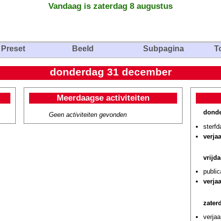
Vandaag is zaterdag 8 augustus
Preset
Beeld
Subpagina
T
donderdag 31 december
Meerdaagse activiteiten
donde
Geen activiteiten gevonden
sterf
verja
vrijd
public
verja
zater
verja