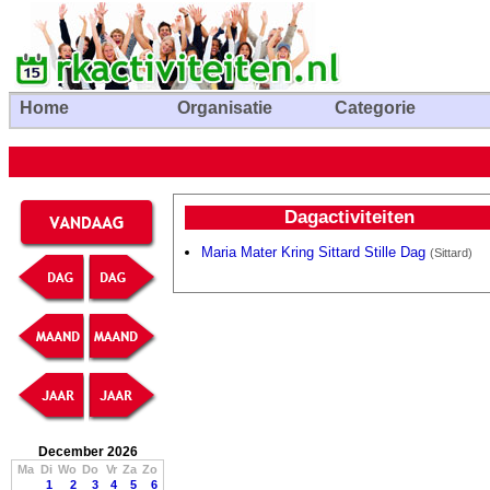
Home
Organisatie
Categorie
Dagactiviteiten
Maria Mater Kring Sittard Stille Dag
(Sittard)
December 2026
Ma
Di
Wo
Do
Vr
Za
Zo
1
2
3
4
5
6