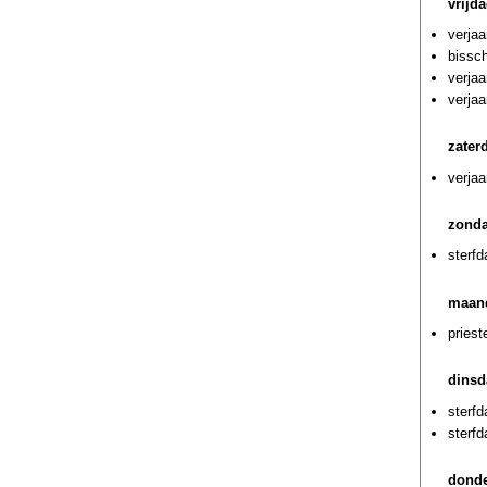
vrijd
verja
bissc
verjaa
verja
zater
verjaa
zonda
sterf
maan
priest
dinsd
sterf
sterf
donde