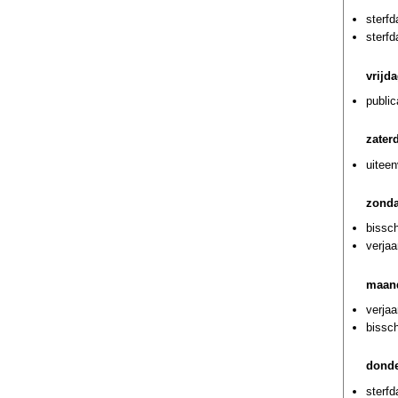
sterf
sterf
vrijd
public
zater
uiteen
zonda
bissc
verjaa
maan
verjaa
bissch
donde
sterf