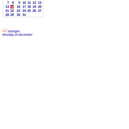
7
8
9
10
11
12
13
14
15
16
17
18
19
20
21
22
23
24
25
26
27
28
29
30
31
lezingen
dinsdag 15 december