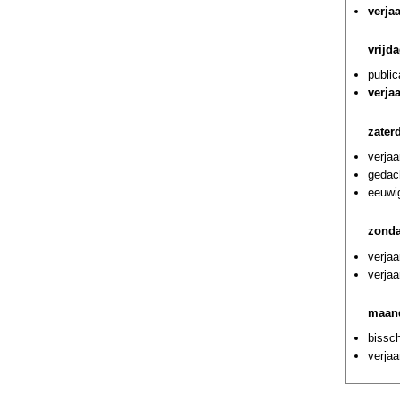
verja
vrijd
public
verja
zater
verja
gedac
eeuwi
zonda
verja
verjaa
maand
bissch
verjaa