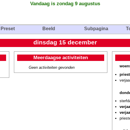
Vandaag is zondag 9 augustus
Preset
Beeld
Subpagina
T
dinsdag 15 december
Meerdaagse activiteiten
woen
Geen activiteiten gevonden
pries
verja
donde
sterfd
verja
verja
priest