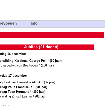
oevoegen
Info
Jubilea (21 dagen)
sdag 16 december
terwijding Kardinaal George Pell
†
(60 jaar)
ardag Ludwig von Beethoven
†
(256 jaar)
rdag 17 december
ag Kardinaal Bernardus Alfrink
†
(39 jaar)
ardag Paus Franciscus
†
(90 jaar)
ardag Toon Hermans
†
(110 jaar)
erwijding Z. Karl Leisner
†
(82 jaar)