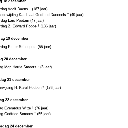
ag 18 december
ardag Adolf Daens
†
(187 jaar)
hopswijding Kardinaal Godfried Danneels
†
(49 jaar)
rdag Lars Peetam (47 jaar)
ardag Z. Edward Poppe
†
(136 jaar)
dag 19 december
rdag Pieter Scheepers (55 jaar)
g 20 december
dag Mgr. Harrie Smeets
†
(3 jaar)
dag 21 december
erwijding H. Karel Houben
†
(176 jaar)
ag 22 december
dag Everardus Witte
†
(76 jaar)
dag Godfried Bomans
†
(55 jaar)
rdag 24 december