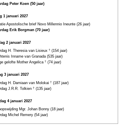
ardag Peter Koen (50 jaar)
ag 1 januari 2027
atie Apostolische brief Novo Millennio Ineunte (26 jaar)
ardag Erik Borgman (70 jaar)
dag 2 januari 2027
ardag H. Theresia van Lisieux
†
(154 jaar)
htenis Inname van Granada (535 jaar)
ge gelofte Mother Angelica
†
(74 jaar)
g 3 januari 2027
ardag H. Damiaan van Molokai
†
(187 jaar)
rdag J.R.R. Tolkien
†
(135 jaar)
ag 4 januari 2027
opswijding Mgr. Johan Bonny (18 jaar)
rdag Michel Remery (54 jaar)