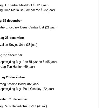
dag H. Charbel Makhlouf
†
(128 jaar)
dag Julio Maria De Lombaerde
†
(82 jaar)
ag 25 december
atie Encycliek Deus Caritas Est (21 jaar)
dag 26 december
vallen Sovjet-Unie (35 jaar)
g 27 december
hopswijding Mgr. Jan Bluyssen
†
(65 jaar)
rdag Ton Huitink (69 jaar)
dag 28 december
rdag Antoine Bodar (82 jaar)
opswijding Mgr. Paul Coakley (22 jaar)
rdag 31 december
dag Paus Benedictus XVI
†
(4 jaar)