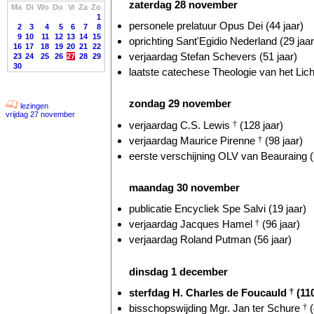
zaterdag 28 november
Ma
Di
Wo
Do
Vr
Za
Zo
1
personele prelatuur Opus Dei (44 jaar)
2
3
4
5
6
7
8
9
10
11
12
13
14
15
oprichting Sant'Egidio Nederland (29 jaar
16
17
18
19
20
21
22
verjaardag Stefan Schevers (51 jaar)
23
24
25
26
27
28
29
30
laatste catechese Theologie van het Lic
zondag 29 november
lezingen
vrijdag 27 november
verjaardag C.S. Lewis
†
(128 jaar)
verjaardag Maurice Pirenne
†
(98 jaar)
eerste verschijning OLV van Beauraing (
maandag 30 november
publicatie Encycliek Spe Salvi (19 jaar)
verjaardag Jacques Hamel
†
(96 jaar)
verjaardag Roland Putman (56 jaar)
dinsdag 1 december
sterfdag H. Charles de Foucauld
†
(110
bisschopswijding Mgr. Jan ter Schure
†
(