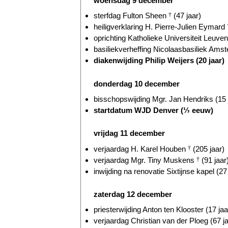
woensdag 9 december
sterfdag Fulton Sheen
†
(47 jaar)
heiligverklaring H. Pierre-Julien Eymard
oprichting Katholieke Universiteit Leuven
basiliekverheffing Nicolaasbasiliek Amst
diakenwijding Philip Weijers (20 jaar)
donderdag 10 december
bisschopswijding Mgr. Jan Hendriks (15 
startdatum WJD Denver (⅓ eeuw)
vrijdag 11 december
verjaardag H. Karel Houben
†
(205 jaar)
verjaardag Mgr. Tiny Muskens
†
(91 jaar
inwijding na renovatie Sixtijnse kapel (27
zaterdag 12 december
priesterwijding Anton ten Klooster (17 jaa
verjaardag Christian van der Ploeg (67 ja