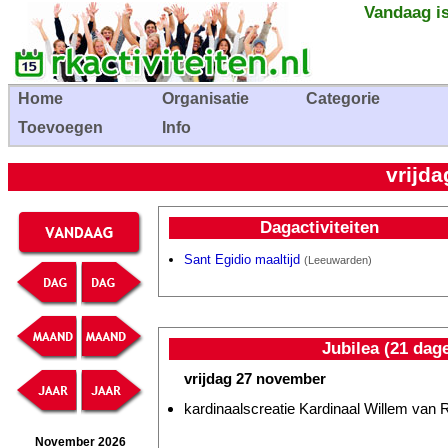
Vandaag is
Home
Organisatie
Categorie
Toevoegen
Info
vrijd
Dagactiviteiten
Sant Egidio maaltijd
(Leeuwarden)
Jubilea (21 dag
vrijdag 27 november
kardinaalscreatie Kardinaal Willem va
November 2026