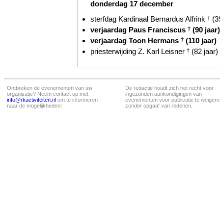
donderdag 17 december
sterfdag Kardinaal Bernardus Alfrink
†
(39
verjaardag Paus Franciscus
†
(90 jaar)
verjaardag Toon Hermans
†
(110 jaar)
priesterwijding Z. Karl Leisner
†
(82 jaar)
Ontbreken de evenementen van uw
De redactie houdt zich het recht voor
organisatie? Neem contact op met
ingezonden aankondigingen van
info@rkactiviteiten.nl
om te informeren
evenementen voor publicatie te weigere
naar de mogelijkheden!
zonder opgaaf van redenen.