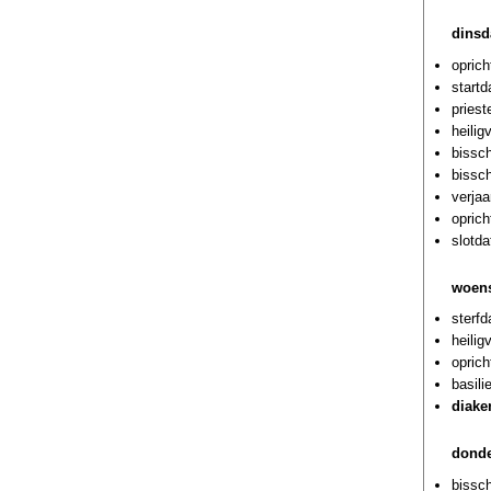
dinsd
oprich
startd
priest
heilig
bissch
bissc
verjaa
oprich
slotda
woen
sterf
heilig
oprich
basili
diake
donde
bissch