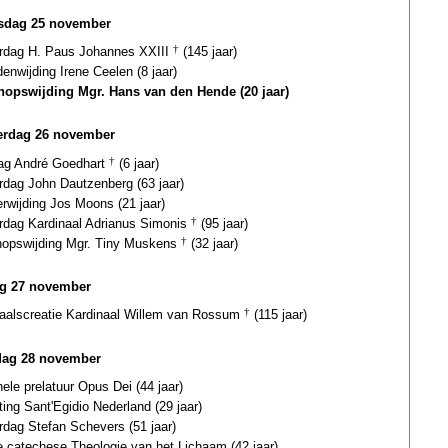
sdag 25 november
ardag H. Paus Johannes XXIII
†
(145 jaar)
nwijding Irene Ceelen (8 jaar)
hopswijding Mgr. Hans van den Hende (20 jaar)
rdag 26 november
dag André Goedhart
†
(6 jaar)
rdag John Dautzenberg (63 jaar)
erwijding Jos Moons (21 jaar)
ardag Kardinaal Adrianus Simonis
†
(95 jaar)
hopswijding Mgr. Tiny Muskens
†
(32 jaar)
ag 27 november
naalscreatie Kardinaal Willem van Rossum
†
(115 jaar)
dag 28 november
ele prelatuur Opus Dei (44 jaar)
ting Sant'Egidio Nederland (29 jaar)
rdag Stefan Schevers (51 jaar)
e catechese Theologie van het Lichaam (42 jaar)