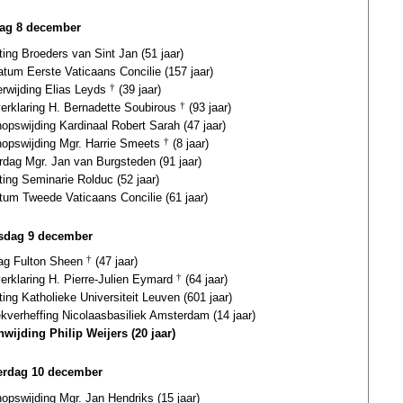
ag 8 december
ting Broeders van Sint Jan (51 jaar)
atum Eerste Vaticaans Concilie (157 jaar)
erwijding Elias Leyds
†
(39 jaar)
verklaring H. Bernadette Soubirous
†
(93 jaar)
opswijding Kardinaal Robert Sarah (47 jaar)
hopswijding Mgr. Harrie Smeets
†
(8 jaar)
rdag Mgr. Jan van Burgsteden (91 jaar)
ting Seminarie Rolduc (52 jaar)
tum Tweede Vaticaans Concilie (61 jaar)
sdag 9 december
dag Fulton Sheen
†
(47 jaar)
verklaring H. Pierre-Julien Eymard
†
(64 jaar)
ting Katholieke Universiteit Leuven (601 jaar)
ekverheffing Nicolaasbasiliek Amsterdam (14 jaar)
nwijding Philip Weijers (20 jaar)
rdag 10 december
opswijding Mgr. Jan Hendriks (15 jaar)