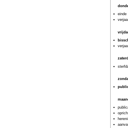
donde
einde 
verja
vrijd
bissc
verjaa
zater
sterf
zonda
publi
maan
public
oprich
hereni
aanval