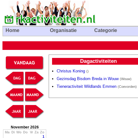
Home
Organisatie
Categorie
Dagactiviteiten
Christus Koning
()
Gezinsdag Bisdom Breda in Wouw
(Wouw)
Tieneractiviteit Wildlands Emmen
(Coevorden)
November 2026
Ma
Di
Wo
Do
Vr
Za
Zo
1