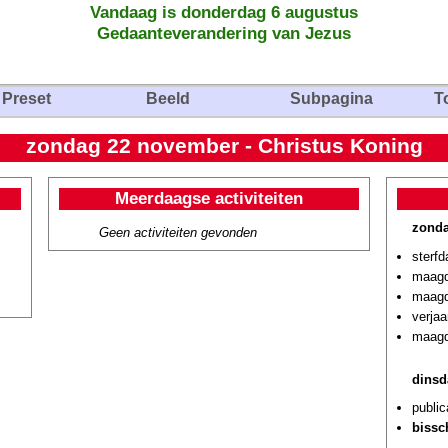
Vandaag is donderdag 6 augustus
Gedaanteverandering van Jezus
Preset
Beeld
Subpagina
T
zondag 22 november - Christus Koning
Meerdaagse activiteiten
zond
Geen activiteiten gevonden
sterf
maagde
maagd
verja
maagd
dinsd
public
bissc