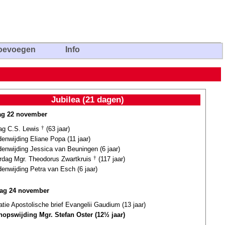
oevoegen
Info
Jubilea (21 dagen)
ag 22 november
dag C.S. Lewis
†
(63 jaar)
nwijding Eliane Popa (11 jaar)
enwijding Jessica van Beuningen (6 jaar)
ardag Mgr. Theodorus Zwartkruis
†
(117 jaar)
enwijding Petra van Esch (6 jaar)
ag 24 november
atie Apostolische brief Evangelii Gaudium (13 jaar)
hopswijding Mgr. Stefan Oster (12½ jaar)