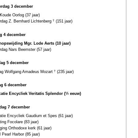
rdag 3 december
Koude Oorlog (37 jaar)
ardag Z. Bernhard Lichtenberg
†
(151 jaar)
ag 4 december
hopswijding Mgr. Lode Aerts (10 jaar)
rdag Nars Beemster (57 jaar)
dag 5 december
dag Wolfgang Amadeus Mozart
†
(235 jaar)
g 6 december
catie Encycliek Veritatis Splendor (⅓ eeuw)
dag 7 december
atie Encycliek Gaudium et Spes (61 jaar)
ting Focolare (83 jaar)
ging Orthodoxe kerk (61 jaar)
 Pearl Harbor (85 jaar)