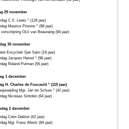
ag 29 november
ardag C.S. Lewis
†
(128 jaar)
ardag Maurice Pirenne
†
(98 jaar)
 verschijning OLV van Beauraing (94 jaar)
dag 30 november
atie Encycliek Spe Salvi (19 jaar)
ardag Jacques Hamel
†
(96 jaar)
rdag Roland Putman (56 jaar)
ag 1 december
dag H. Charles de Foucauld
†
(110 jaar)
hopswijding Mgr. Jan ter Schure
†
(42 jaar)
rdag Nicolaas Sintobin (64 jaar)
sdag 2 december
rdag Colm Dekker (62 jaar)
rdag Mgr. Frans Wiertz (84 jaar)