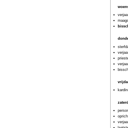
woen
verja
maagde
bissc
donde
sterf
verjaa
priest
verja
bissc
vrijd
kardi
zater
person
oprich
verjaa
laatst