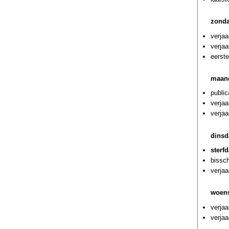
zond
verja
verja
eerste
maan
public
verja
verjaa
dinsd
sterf
bissc
verjaa
woen
verjaa
verjaa