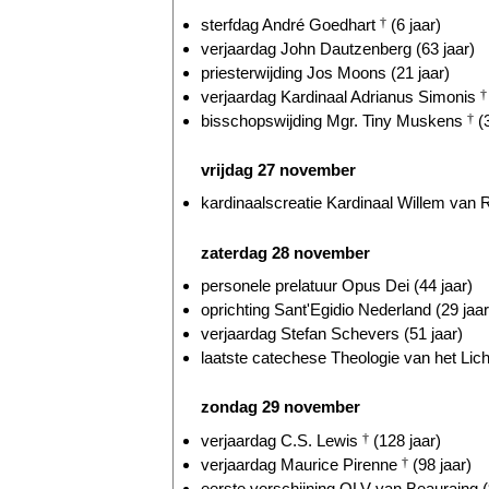
sterfdag André Goedhart
†
(6 jaar)
verjaardag John Dautzenberg (63 jaar)
priesterwijding Jos Moons (21 jaar)
verjaardag Kardinaal Adrianus Simonis
†
bisschopswijding Mgr. Tiny Muskens
†
(3
vrijdag 27 november
kardinaalscreatie Kardinaal Willem va
zaterdag 28 november
personele prelatuur Opus Dei (44 jaar)
oprichting Sant'Egidio Nederland (29 jaar
verjaardag Stefan Schevers (51 jaar)
laatste catechese Theologie van het Lic
zondag 29 november
verjaardag C.S. Lewis
†
(128 jaar)
verjaardag Maurice Pirenne
†
(98 jaar)
eerste verschijning OLV van Beauraing (