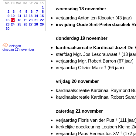
Ma
Di
Wo
Do
Vr
Za
Zo
1
woensdag 18 november
2
3
4
5
6
7
8
9
10
11
12
13
14
15
verjaardag Anton ten Klooster (43 jaar)
16
17
18
19
20
21
22
inwijding Oude Sint-Pietersbasiliek R
23
24
25
26
27
28
29
30
donderdag 19 november
lezingen
kardinaalscreatie Kardinaal Jozef De K
dinsdag 17 november
sterfdag Mgr. Jos Lescrauwaet
†
(13 jaar
verjaardag Mgr. Robert Barron (67 jaar)
verjaardag Olivier Maire
†
(66 jaar)
vrijdag 20 november
kardinaalscreatie Kardinaal Raymond Bur
kardinaalscreatie Kardinaal Robert Sarah
zaterdag 21 november
verjaardag Floris van der Putt
†
(111 jaar
kerkelijke goedkeuring Legioen Kleine Zie
verjaardag Paus Benedictus XV
†
(172 j