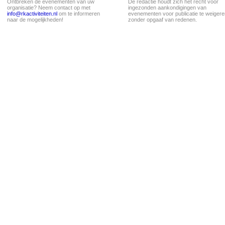
Ontbreken de evenementen van uw
De redactie houdt zich het recht voor
organisatie? Neem contact op met
ingezonden aankondigingen van
info@rkactiviteiten.nl
om te informeren
evenementen voor publicatie te weigere
naar de mogelijkheden!
zonder opgaaf van redenen.