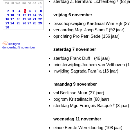
sterfdag Z. Bernhard Lichtenberg
†
(83 ja
Ma
Di
Wo
Do
Vr
Za
Zo
1
2
3
4
5
6
7
8
vrijdag 6 november
9
10
11
12
13
14
15
16
17
18
19
20
21
22
bisschopswijding Kardinaal Wim Eijk (27 
23
24
25
26
27
28
29
30
verjaardag Mgr. Joop Stam
†
(92 jaar)
oprichting Pro Petri Sede (156 jaar)
lezingen
donderdag 5 november
zaterdag 7 november
sterfdag Frank Duff
†
(46 jaar)
priesterwijding Jochem van Velthoven (11
inwijding Sagrada Família (16 jaar)
maandag 9 november
val Berlijnse Muur (37 jaar)
pogrom Kristallnacht (88 jaar)
sterfdag Mgr. François Bacqué
†
(3 jaar)
woensdag 11 november
einde Eerste Wereldoorlog (108 jaar)