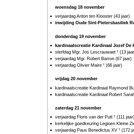
woensdag 18 november
verjaardag Anton ten Klooster (43 jaar)
inwijding Oude Sint-Pietersbasiliek R
donderdag 19 november
kardinaalscreatie Kardinaal Jozef De K
sterfdag Mgr. Jos Lescrauwaet
†
(13 jaar
verjaardag Mgr. Robert Barron (67 jaar)
verjaardag Olivier Maire
†
(66 jaar)
vrijdag 20 november
kardinaalscreatie Kardinaal Raymond Bur
kardinaalscreatie Kardinaal Robert Sarah
zaterdag 21 november
verjaardag Floris van der Putt
†
(111 jaar
kerkelijke goedkeuring Legioen Kleine Zie
verjaardag Paus Benedictus XV
†
(172 j