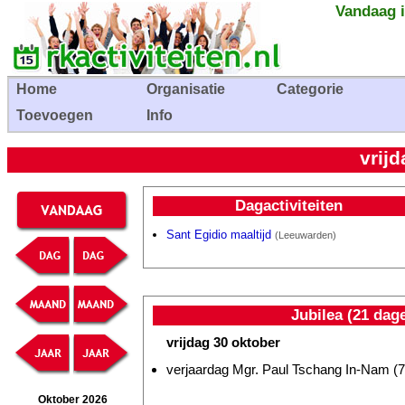
Vandaag i
Home
Organisatie
Categorie
Toevoegen
Info
vrij
Dagactiviteiten
Sant Egidio maaltijd
(Leeuwarden)
Jubilea (21 dag
vrijdag 30 oktober
verjaardag Mgr. Paul Tschang In-Nam (7
Oktober 2026