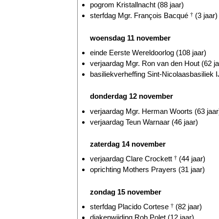
pogrom Kristallnacht (88 jaar)
sterfdag Mgr. François Bacqué
†
(3 jaar)
woensdag 11 november
einde Eerste Wereldoorlog (108 jaar)
verjaardag Mgr. Ron van den Hout (62 ja
basiliekverheffing Sint-Nicolaasbasiliek I
donderdag 12 november
verjaardag Mgr. Herman Woorts (63 jaar
verjaardag Teun Warnaar (46 jaar)
zaterdag 14 november
verjaardag Clare Crockett
†
(44 jaar)
oprichting Mothers Prayers (31 jaar)
zondag 15 november
sterfdag Placido Cortese
†
(82 jaar)
diakenwijding Rob Polet (12 jaar)