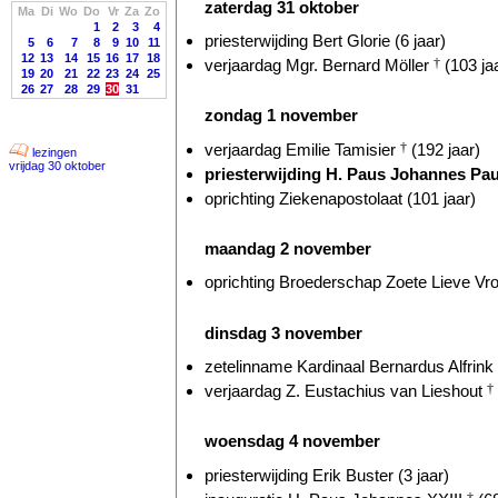
zaterdag 31 oktober
Ma
Di
Wo
Do
Vr
Za
Zo
1
2
3
4
priesterwijding Bert Glorie (6 jaar)
5
6
7
8
9
10
11
12
13
14
15
16
17
18
verjaardag Mgr. Bernard Möller
†
(103 ja
19
20
21
22
23
24
25
26
27
28
29
30
31
zondag 1 november
verjaardag Emilie Tamisier
†
(192 jaar)
lezingen
vrijdag 30 oktober
priesterwijding H. Paus Johannes Pau
oprichting Ziekenapostolaat (101 jaar)
maandag 2 november
oprichting Broederschap Zoete Lieve Vr
dinsdag 3 november
zetelinname Kardinaal Bernardus Alfrink
verjaardag Z. Eustachius van Lieshout
†
woensdag 4 november
priesterwijding Erik Buster (3 jaar)
†