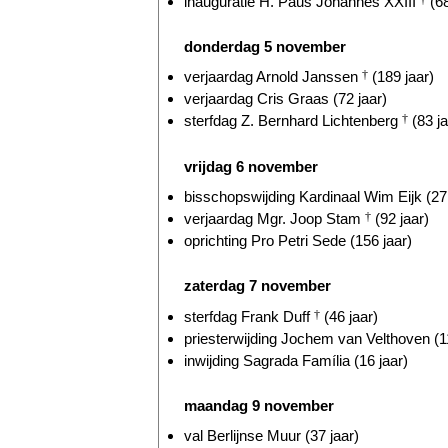
inauguratie H. Paus Johannes XXIII
(68
donderdag 5 november
verjaardag Arnold Janssen
†
(189 jaar)
verjaardag Cris Graas (72 jaar)
sterfdag Z. Bernhard Lichtenberg
†
(83 ja
vrijdag 6 november
bisschopswijding Kardinaal Wim Eijk (27 
verjaardag Mgr. Joop Stam
†
(92 jaar)
oprichting Pro Petri Sede (156 jaar)
zaterdag 7 november
sterfdag Frank Duff
†
(46 jaar)
priesterwijding Jochem van Velthoven (11
inwijding Sagrada Família (16 jaar)
maandag 9 november
val Berlijnse Muur (37 jaar)