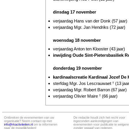
dinsdag 17 november
verjaardag Hans van der Donk (57 jaar)
verjaardag Mgr. Jan Hendriks (72 jaar)
woensdag 18 november
verjaardag Anton ten Klooster (43 jaar)
inwijding Oude Sint-Pietersbasiliek R
donderdag 19 november
kardinaalscreatie Kardinaal Jozef De K
sterfdag Mgr. Jos Lescrauwaet
†
(13 jaar
verjaardag Mgr. Robert Barron (67 jaar)
verjaardag Olivier Maire
†
(66 jaar)
Ontbreken de evenementen van uw
De redactie houdt zich het recht voor
organisatie? Neem contact op met
ingezonden aankondigingen van
info@rkactiviteiten.nl
om te informeren
evenementen voor publicatie te weigere
naar de mogelijkheden!
zonder opgaaf van redenen.