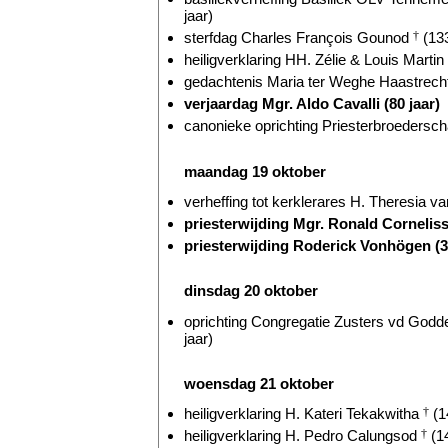
jaar)
sterfdag Charles François Gounod
†
(133
heiligverklaring HH. Zélie & Louis Martin
gedachtenis Maria ter Weghe Haastrecht
verjaardag Mgr. Aldo Cavalli (80 jaar)
canonieke oprichting Priesterbroederscha
maandag 19 oktober
verheffing tot kerklerares H. Theresia v
priesterwijding Mgr. Ronald Corneliss
priesterwijding Roderick Vonhögen (3
dinsdag 20 oktober
oprichting Congregatie Zusters vd Godde
jaar)
woensdag 21 oktober
heiligverklaring H. Kateri Tekakwitha
†
(1
heiligverklaring H. Pedro Calungsod
†
(14