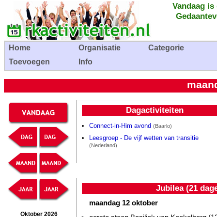
Vandaag is
Gedaantev
Home
Organisatie
Categorie
Toevoegen
Info
maand
Dagactiviteiten
Connect-in-Him avond
(Baarlo)
Leesgroep - De vijf wetten van transitie
(Nederland)
Jubilea (21 dag
maandag 12 oktober
Oktober 2026