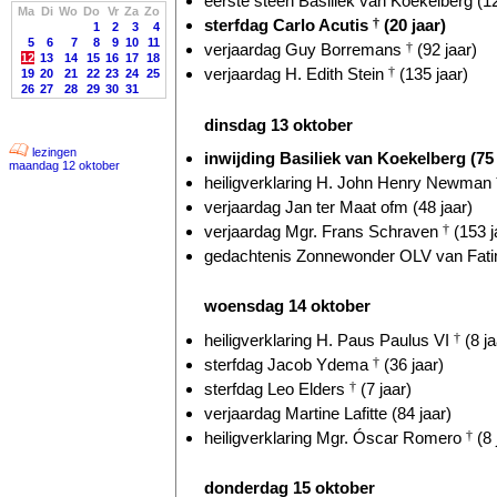
eerste steen Basiliek van Koekelberg (12
Ma
Di
Wo
Do
Vr
Za
Zo
sterfdag Carlo Acutis
†
(20 jaar)
1
2
3
4
5
6
7
8
9
10
11
verjaardag Guy Borremans
†
(92 jaar)
12
13
14
15
16
17
18
verjaardag H. Edith Stein
†
(135 jaar)
19
20
21
22
23
24
25
26
27
28
29
30
31
dinsdag 13 oktober
lezingen
inwijding Basiliek van Koekelberg (75 
maandag 12 oktober
heiligverklaring H. John Henry Newman
verjaardag Jan ter Maat ofm (48 jaar)
verjaardag Mgr. Frans Schraven
†
(153 j
gedachtenis Zonnewonder OLV van Fatim
woensdag 14 oktober
heiligverklaring H. Paus Paulus VI
†
(8 ja
sterfdag Jacob Ydema
†
(36 jaar)
sterfdag Leo Elders
†
(7 jaar)
verjaardag Martine Lafitte (84 jaar)
heiligverklaring Mgr. Óscar Romero
†
(8 
donderdag 15 oktober