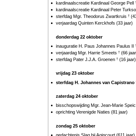
kardinaalscreatie Kardinaal George Pell
kardinaalscreatie Kardinaal Peter Turkso
sterfdag Mgr. Theodorus Zwartkruis
†
(43
verjaardag Quinten Kerckhofs (33 jaar)
donderdag 22 oktober
inauguratie H. Paus Johannes Paulus II
verjaardag Mgr. Harrie Smeets
†
(66 jaar
sterfdag Pater J.J.A. Groenen
†
(16 jaar)
vrijdag 23 oktober
sterfdag H. Johannes van Capistrano
zaterdag 24 oktober
bisschopswijding Mgr. Jean-Marie Speich
oprichting Verenigde Naties (81 jaar)
zondag 25 oktober
gedachtenis Slag bij Agincourt (611 jaar)