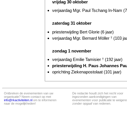
vrijdag 30 oktober
verjaardag Mgr. Paul Tschang In-Nam (7
zaterdag 31 oktober
priesterwijding Bert Glorie (6 jaar)
verjaardag Mgr. Bernard Möller
†
(103 ja
zondag 1 november
verjaardag Emilie Tamisier
†
(192 jaar)
priesterwijding H. Paus Johannes Pau
oprichting Ziekenapostolaat (101 jaar)
Ontbreken de evenementen van uw
De redactie houdt zich het recht voor
organisatie? Neem contact op met
ingezonden aankondigingen van
info@rkactiviteiten.nl
om te informeren
evenementen voor publicatie te weigere
naar de mogelijkheden!
zonder opgaaf van redenen.