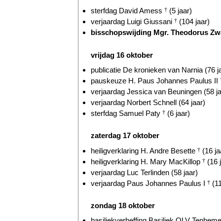
sterfdag David Amess
†
(5 jaar)
verjaardag Luigi Giussani
†
(104 jaar)
bisschopswijding Mgr. Theodorus Zw
vrijdag 16 oktober
publicatie De kronieken van Narnia (76 j
pauskeuze H. Paus Johannes Paulus II
verjaardag Jessica van Beuningen (58 ja
verjaardag Norbert Schnell (64 jaar)
sterfdag Samuel Paty
†
(6 jaar)
zaterdag 17 oktober
heiligverklaring H. Andre Besette
†
(16 ja
heiligverklaring H. Mary MacKillop
†
(16 
verjaardag Luc Terlinden (58 jaar)
verjaardag Paus Johannes Paulus I
†
(11
zondag 18 oktober
basiliekverheffing Basiliek OLV Tenhem