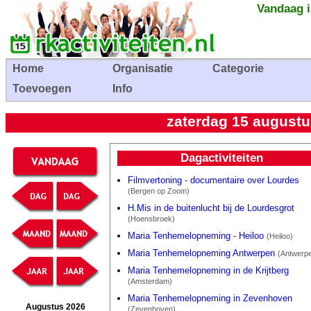
Vandaag i
Home
Organisatie
Categorie
Toevoegen
Info
zaterdag 15 august
Dagactiviteiten
Filmvertoning - documentaire over Lourdes
(Bergen op Zoom)
H.Mis in de buitenlucht bij de Lourdesgrot
(Hoensbroek)
Maria Tenhemelopneming - Heiloo
(Heiloo)
Maria Tenhemelopneming Antwerpen
(Antwerp
Maria Tenhemelopneming in de Krijtberg
(Amsterdam)
Maria Tenhemelopneming in Zevenhoven
Augustus 2026
(Zevenhoven)