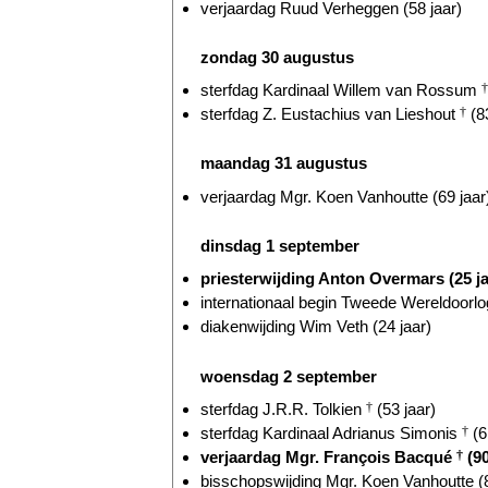
verjaardag Ruud Verheggen (58 jaar)
zondag 30 augustus
sterfdag Kardinaal Willem van Rossum
†
sterfdag Z. Eustachius van Lieshout
†
(83
maandag 31 augustus
verjaardag Mgr. Koen Vanhoutte (69 jaar
dinsdag 1 september
priesterwijding Anton Overmars (25 ja
internationaal begin Tweede Wereldoorlog
diakenwijding Wim Veth (24 jaar)
woensdag 2 september
sterfdag J.R.R. Tolkien
†
(53 jaar)
sterfdag Kardinaal Adrianus Simonis
†
(6
verjaardag Mgr. François Bacqué
†
(90
bisschopswijding Mgr. Koen Vanhoutte (8