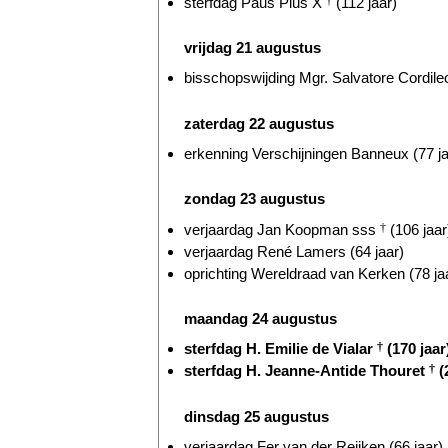
sterfdag Paus Pius X
†
(112 jaar)
vrijdag 21 augustus
bisschopswijding Mgr. Salvatore Cordileo
zaterdag 22 augustus
erkenning Verschijningen Banneux (77 ja
zondag 23 augustus
verjaardag Jan Koopman sss
†
(106 jaar
verjaardag René Lamers (64 jaar)
oprichting Wereldraad van Kerken (78 ja
maandag 24 augustus
sterfdag H. Emilie de Vialar
†
(170 jaar
sterfdag H. Jeanne-Antide Thouret
†
(
dinsdag 25 augustus
verjaardag Fer van der Reijken (66 jaar)