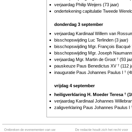
verjaardag Philip Weijers (73 jaar)
ondertekening capitulatie Tweede Wereld
donderdag 3 september
verjaardag Kardinaal Willem van Ross
bisschopswijding Luc Terlinden (3 jaar)
bisschopswijding Mgr. François Bacqué
bisschopswijding Mgr. Joseph Naumann 
verjaardag Mgr. Martin de Groot
†
(93 jaa
pauskeuze Paus Benedictus XV
†
(112 j
inauguratie Paus Johannes Paulus I
†
(48
vrijdag 4 september
heiligverklaring H. Moeder Teresa
†
(10
verjaardag Kardinaal Johannes Willebr
zaligverklaring Paus Johannes Paulus I
Ontbreken de evenementen van uw
De redactie houdt zich het recht voor