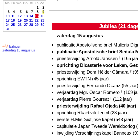
Ma
Di
Wo
Do
Vr
Za
Zo
1
2
3
4
5
6
7
8
9
10
11
12
13
14
15
16
17
18
19
20
21
22
23
24
25
26
27
28
29
30
Jubilea (21 dag
31
zaterdag 15 augustus
publicatie Apostolische brief Mulieris Dig
lezingen
zaterdag 15 augustus
publicatie Apostolische brief Sedula M
priesterwijding Arnold Janssen
†
(165 jaa
oprichting Dicasterie voor Leken, Gez
priesterwijding Dom Hélder Câmara
†
(95
oprichting EWTN (45 jaar)
priesterwijding Fernando Ocáriz (55 jaar
verjaardag Mgr. Óscar Romero
†
(109 ja
verjaardag Pierre Goursat
†
(112 jaar)
priesterwijding Rafael Ojeda (40 jaar)
oprichting Rkactiviteiten.nl (23 jaar)
eerste H.Mis Sixtijnse kapel (543 jaar)
capitulatie Japan Tweede Wereldoorlog (
inwijding Verschijningskapel Banneux (93