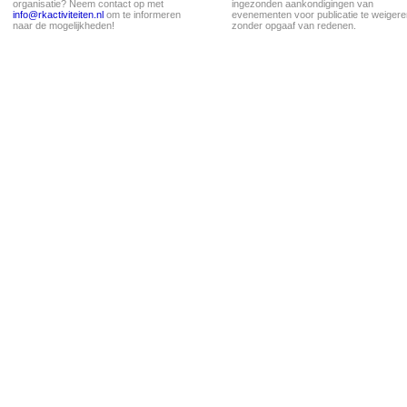
organisatie? Neem contact op met
ingezonden aankondigingen van
info@rkactiviteiten.nl
om te informeren
evenementen voor publicatie te weigere
naar de mogelijkheden!
zonder opgaaf van redenen.