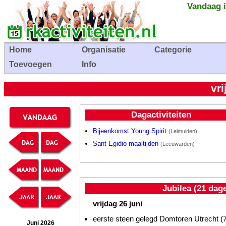
Vandaag i
Home
Organisatie
Categorie
Toevoegen
Info
vri
Dagactiviteiten
Bijeenkomst Young Spirit
(Leimuiden)
Sant Egidio maaltijden
(Leeuwarden)
Jubilea (21 dag
vrijdag 26 juni
eerste steen gelegd Domtoren Utrecht (7
Juni 2026