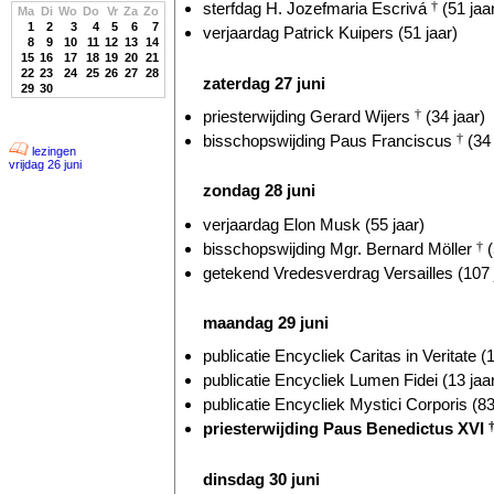
sterfdag H. Jozefmaria Escrivá
†
(51 jaa
Ma
Di
Wo
Do
Vr
Za
Zo
1
2
3
4
5
6
7
verjaardag Patrick Kuipers (51 jaar)
8
9
10
11
12
13
14
15
16
17
18
19
20
21
22
23
24
25
26
27
28
zaterdag 27 juni
29
30
priesterwijding Gerard Wijers
†
(34 jaar)
bisschopswijding Paus Franciscus
†
(34 
lezingen
vrijdag 26 juni
zondag 28 juni
verjaardag Elon Musk (55 jaar)
bisschopswijding Mgr. Bernard Möller
†
(
getekend Vredesverdrag Versailles (107 
maandag 29 juni
publicatie Encycliek Caritas in Veritate (1
publicatie Encycliek Lumen Fidei (13 jaa
publicatie Encycliek Mystici Corporis (83
priesterwijding Paus Benedictus XVI
dinsdag 30 juni