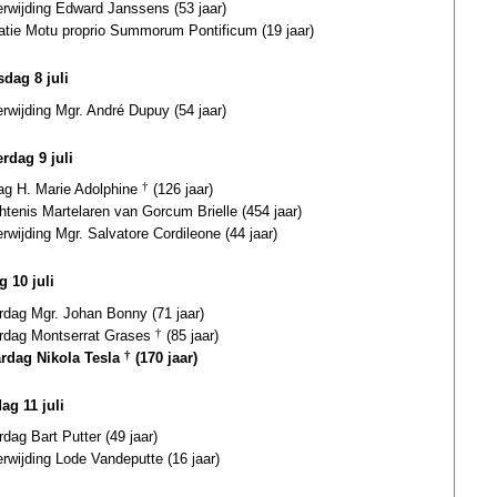
erwijding Edward Janssens (53 jaar)
catie Motu proprio Summorum Pontificum (19 jaar)
dag 8 juli
erwijding Mgr. André Dupuy (54 jaar)
rdag 9 juli
dag H. Marie Adolphine
†
(126 jaar)
tenis Martelaren van Gorcum Brielle (454 jaar)
erwijding Mgr. Salvatore Cordileone (44 jaar)
g 10 juli
rdag Mgr. Johan Bonny (71 jaar)
ardag Montserrat Grases
†
(85 jaar)
ardag Nikola Tesla
†
(170 jaar)
ag 11 juli
rdag Bart Putter (49 jaar)
erwijding Lode Vandeputte (16 jaar)