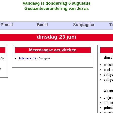
Vandaag is donderdag 6 augustus
Gedaanteverandering van Jezus
Preset
Beeld
Subpagina
T
dinsdag 23 juni
Meerdaagse activiteiten
dinsd
Ademruimte
(Den
(Drongen)
priest
)
basili
zalig
zalig
woens
verja
sterf
priest
priest