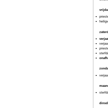
vrijda
priest
heilig
zaterd
verja
verjaa
priest
sterfd
onafh
zonda
verjaa
maand
sterf
dinsd