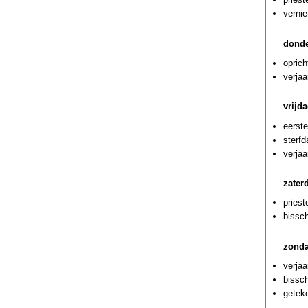
vernie
donde
oprich
verja
vrijda
eerste
sterf
verjaa
zater
priest
bissc
zonda
verjaa
bissc
geteke