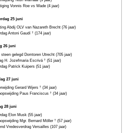
tiging Vonnis Roe vs Wade (4 jaar)
rdag 25 juni
ting Abdij OLV van Nazareth Brecht (76 jaar)
ardag Antoni Gaudí
†
(174 jaar)
g 26 juni
 steen gelegd Domtoren Utrecht (705 jaar)
dag H. Jozefmaria Escrivá
†
(51 jaar)
rdag Patrick Kuipers (51 jaar)
dag 27 juni
erwijding Gerard Wijers
†
(34 jaar)
hopswijding Paus Franciscus
†
(34 jaar)
g 28 juni
rdag Elon Musk (55 jaar)
hopswijding Mgr. Bernard Möller
†
(57 jaar)
nd Vredesverdrag Versailles (107 jaar)