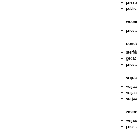
priest
publi
woens
priest
donde
sterf
gedach
priest
vrijda
verjaa
verja
verja
zaterd
verjaa
priest