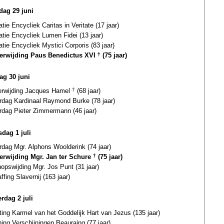
ag 29 juni
atie Encycliek Caritas in Veritate (17 jaar)
atie Encycliek Lumen Fidei (13 jaar)
atie Encycliek Mystici Corporis (83 jaar)
terwijding Paus Benedictus XVI
†
(75 jaar)
ag 30 juni
terwijding Jacques Hamel
†
(68 jaar)
ardag Kardinaal Raymond Burke (78 jaar)
ardag Pieter Zimmermann (46 jaar)
dag 1 juli
rdag Mgr. Alphons Woolderink (74 jaar)
terwijding Mgr. Jan ter Schure
†
(75 jaar)
opswijding Mgr. Jos Punt (31 jaar)
ffing Slavernij (163 jaar)
rdag 2 juli
ting Karmel van het Goddelijk Hart van Jezus (135 jaar)
ing Verschijningen Beauraing (77 jaar)