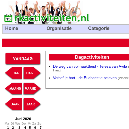
Home
Organisatie
Categorie
Dagactiviteiten
De weg van volmaaktheid - Teresa van Avila
Haag)
Verhef je hart - de Eucharistie beleven
(Waalre
Juni 2026
Ma
Di
Wo
Do
Vr
Za
Zo
1
2
3
4
5
6
7