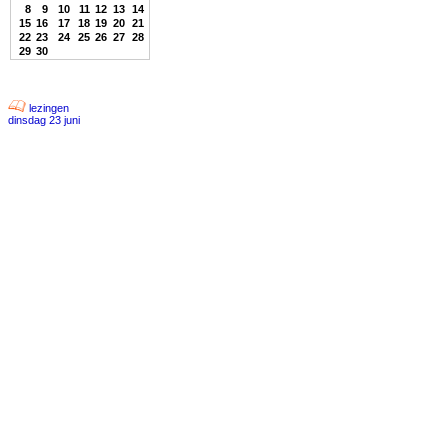
8
9
10
11
12
13
14
15
16
17
18
19
20
21
22
23
24
25
26
27
28
29
30
lezingen
dinsdag 23 juni