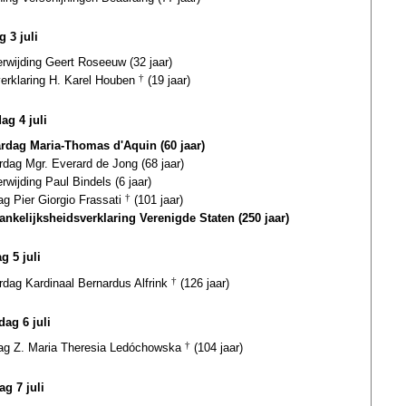
g 3 juli
erwijding Geert Roseeuw (32 jaar)
verklaring H. Karel Houben
†
(19 jaar)
ag 4 juli
ardag Maria-Thomas d'Aquin (60 jaar)
rdag Mgr. Everard de Jong (68 jaar)
erwijding Paul Bindels (6 jaar)
ag Pier Giorgio Frassati
†
(101 jaar)
ankelijksheidsverklaring Verenigde Staten (250 jaar)
g 5 juli
rdag Kardinaal Bernardus Alfrink
†
(126 jaar)
ag 6 juli
dag Z. Maria Theresia Ledóchowska
†
(104 jaar)
ag 7 juli