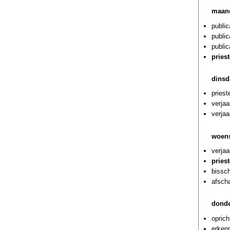
maand
public
public
public
pries
dinsd
pries
verja
verja
woens
verjaa
pries
bissch
afscha
donde
oprich
erkenn