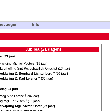
oevoegen
Info
Jubilea (21 dagen)
ag 23 juni
erwijding Michiel Peeters (19 jaar)
ekverheffing Sint-Petrusbasiliek Oirschot (13 jaar)
verklaring Z. Bernhard Lichtenberg
†
(30 jaar)
verklaring Z. Karl Leisner
†
(30 jaar)
dag 24 juni
ardag Alfie Lambe
†
(94 jaar)
dag Mgr. Jo Gijsen
†
(13 jaar)
erwijding Mgr. Stefan Oster (25 jaar)
erwijding Teun Warnaar (9 jaar)