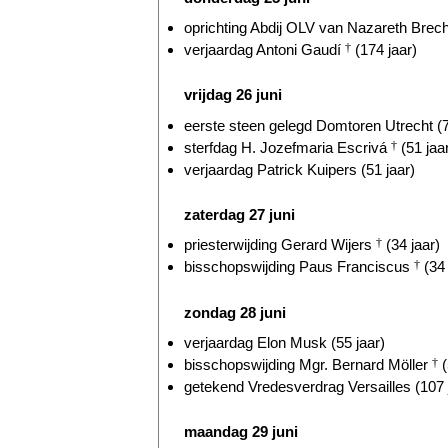
oprichting Abdij OLV van Nazareth Brecht
verjaardag Antoni Gaudí
†
(174 jaar)
vrijdag 26 juni
eerste steen gelegd Domtoren Utrecht (7
sterfdag H. Jozefmaria Escrivá
†
(51 jaa
verjaardag Patrick Kuipers (51 jaar)
zaterdag 27 juni
priesterwijding Gerard Wijers
†
(34 jaar)
bisschopswijding Paus Franciscus
†
(34 
zondag 28 juni
verjaardag Elon Musk (55 jaar)
bisschopswijding Mgr. Bernard Möller
†
(
getekend Vredesverdrag Versailles (107 
maandag 29 juni