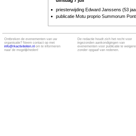
dinsdag 7 juli
priesterwijding Edward Janssens (53 jaa
publicatie Motu proprio Summorum Ponti
Ontbreken de evenementen van uw
De redactie houdt zich het recht voor
organisatie? Neem contact op met
ingezonden aankondigingen van
info@rkactiviteiten.nl
om te informeren
evenementen voor publicatie te weigere
naar de mogelijkheden!
zonder opgaaf van redenen.