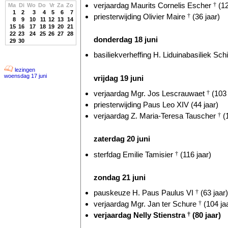
verjaardag Maurits Cornelis Escher
†
(12
Ma
Di
Wo
Do
Vr
Za
Zo
1
2
3
4
5
6
7
priesterwijding Olivier Maire
†
(36 jaar)
8
9
10
11
12
13
14
15
16
17
18
19
20
21
22
23
24
25
26
27
28
donderdag 18 juni
29
30
basiliekverheffing H. Liduinabasiliek Sch
lezingen
woensdag 17 juni
vrijdag 19 juni
verjaardag Mgr. Jos Lescrauwaet
†
(103 
priesterwijding Paus Leo XIV (44 jaar)
verjaardag Z. Maria-Teresa Tauscher
†
(1
zaterdag 20 juni
sterfdag Emilie Tamisier
†
(116 jaar)
zondag 21 juni
pauskeuze H. Paus Paulus VI
†
(63 jaar)
verjaardag Mgr. Jan ter Schure
†
(104 ja
verjaardag Nelly Stienstra
†
(80 jaar)