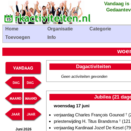
Vandaag is
Gedaantev
Home
Organisatie
Categorie
Toevoegen
Info
woen
Dagactiviteiten
Geen activiteiten gevonden
Jubilea (21 dag
woensdag 17 juni
verjaardag Charles François Gounod
†
(
priesterwijding H. Titus Brandsma
†
(121 
verjaardag Kardinaal Jozef De Kesel (79 
Juni 2026