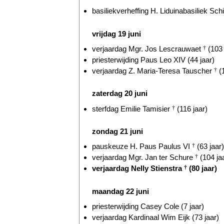
basiliekverheffing H. Liduinabasiliek Sch
vrijdag 19 juni
verjaardag Mgr. Jos Lescrauwaet
†
(103 
priesterwijding Paus Leo XIV (44 jaar)
verjaardag Z. Maria-Teresa Tauscher
†
(1
zaterdag 20 juni
sterfdag Emilie Tamisier
†
(116 jaar)
zondag 21 juni
pauskeuze H. Paus Paulus VI
†
(63 jaar)
verjaardag Mgr. Jan ter Schure
†
(104 ja
verjaardag Nelly Stienstra
†
(80 jaar)
maandag 22 juni
priesterwijding Casey Cole (7 jaar)
verjaardag Kardinaal Wim Eijk (73 jaar)