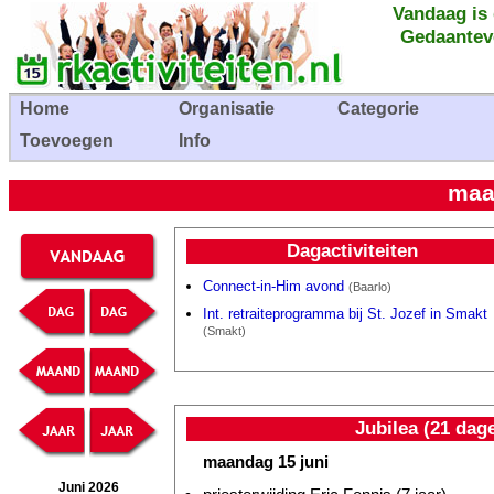
Vandaag is
Gedaantev
Home
Organisatie
Categorie
Toevoegen
Info
maa
Dagactiviteiten
Connect-in-Him avond
(Baarlo)
Int. retraiteprogramma bij St. Jozef in Smakt
(Smakt)
Jubilea (21 dag
maandag 15 juni
Juni 2026