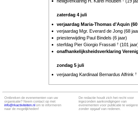
heiligverklaring H. Karel Houben
†
(19 ja
zaterdag 4 juli
verjaardag Maria-Thomas d'Aquin (60 
verjaardag Mgr. Everard de Jong (68 jaa
priesterwijding Paul Bindels (6 jaar)
sterfdag Pier Giorgio Frassati
†
(101 jaar
onafhankelijksheidsverklaring Verenig
zondag 5 juli
verjaardag Kardinaal Bernardus Alfrink
†
Ontbreken de evenementen van uw
De redactie houdt zich het recht voor
organisatie? Neem contact op met
ingezonden aankondigingen van
info@rkactiviteiten.nl
om te informeren
evenementen voor publicatie te weigere
naar de mogelijkheden!
zonder opgaaf van redenen.