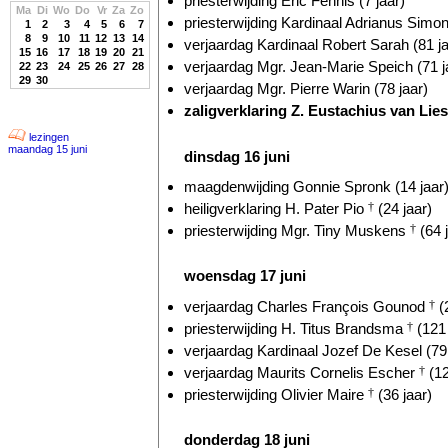
priesterwijding Eric Fennis (7 jaar)
Ma
Di
Wo
Do
Vr
Za
Zo
priesterwijding Kardinaal Adrianus Simo
1
2
3
4
5
6
7
8
9
10
11
12
13
14
verjaardag Kardinaal Robert Sarah (81 ja
15
16
17
18
19
20
21
verjaardag Mgr. Jean-Marie Speich (71 j
22
23
24
25
26
27
28
29
30
verjaardag Mgr. Pierre Warin (78 jaar)
zaligverklaring Z. Eustachius van Li
lezingen
maandag 15 juni
dinsdag 16 juni
maagdenwijding Gonnie Spronk (14 jaar
heiligverklaring H. Pater Pio
†
(24 jaar)
priesterwijding Mgr. Tiny Muskens
†
(64 
woensdag 17 juni
verjaardag Charles François Gounod
†
(
priesterwijding H. Titus Brandsma
†
(121 
verjaardag Kardinaal Jozef De Kesel (79 
verjaardag Maurits Cornelis Escher
†
(12
priesterwijding Olivier Maire
†
(36 jaar)
donderdag 18 juni