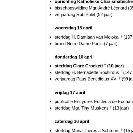
oprichting Katholieke Charismatische
bisschopswijding Mgr. André Léonard (35
verjaardag Rob Polet (52 jaar)
woensdag 15 april
sterfdag H. Damiaan van Molokai
†
(137 
brand Notre Dame Parijs (7 jaar)
donderdag 16 april
sterfdag Clare Crockett
†
(10 jaar)
sterfdag H. Bernadette Soubirous
†
(147 
verjaardag Paus Benedictus XVI
†
(99 ja
vrijdag 17 april
publicatie Encycliek Ecclesia de Eucharis
sterfdag Mgr. Tiny Muskens
†
(13 jaar)
zaterdag 18 april
sterfdag Maria Theresia Schreurs
†
(15 j