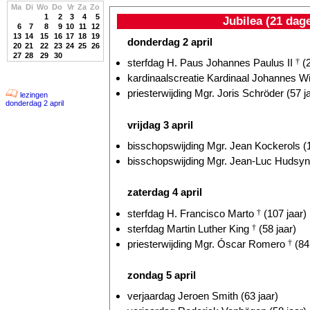
Ma
Di
Wo
Do
Vr
Za
Zo
1
2
3
4
5
Jubilea (21 dag
6
7
8
9
10
11
12
13
14
15
16
17
18
19
donderdag 2 april
20
21
22
23
24
25
26
27
28
29
30
sterfdag H. Paus Johannes Paulus II
†
(2
kardinaalscreatie Kardinaal Johannes W
priesterwijding Mgr. Joris Schröder (57 j
lezingen
donderdag 2 april
vrijdag 3 april
bisschopswijding Mgr. Jean Kockerols (1
bisschopswijding Mgr. Jean-Luc Hudsyn 
zaterdag 4 april
sterfdag H. Francisco Marto
†
(107 jaar)
sterfdag Martin Luther King
†
(58 jaar)
priesterwijding Mgr. Óscar Romero
†
(84 
zondag 5 april
verjaardag Jeroen Smith (63 jaar)