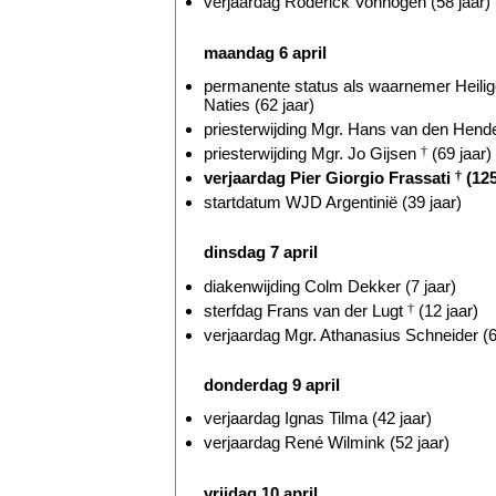
verjaardag Roderick Vonhögen (58 jaar)
maandag 6 april
permanente status als waarnemer Heilige
Naties (62 jaar)
priesterwijding Mgr. Hans van den Hende
priesterwijding Mgr. Jo Gijsen
†
(69 jaar)
verjaardag Pier Giorgio Frassati
†
(125
startdatum WJD Argentinië (39 jaar)
dinsdag 7 april
diakenwijding Colm Dekker (7 jaar)
sterfdag Frans van der Lugt
†
(12 jaar)
verjaardag Mgr. Athanasius Schneider (6
donderdag 9 april
verjaardag Ignas Tilma (42 jaar)
verjaardag René Wilmink (52 jaar)
vrijdag 10 april