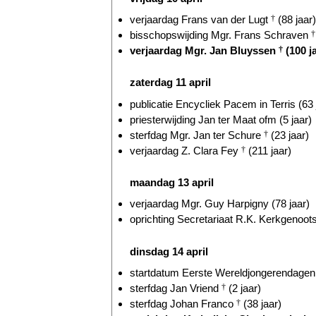
verjaardag Frans van der Lugt
†
(88 jaar)
bisschopswijding Mgr. Frans Schraven
†
verjaardag Mgr. Jan Bluyssen
†
(100 j
zaterdag 11 april
publicatie Encycliek Pacem in Terris (63 
priesterwijding Jan ter Maat ofm (5 jaar)
sterfdag Mgr. Jan ter Schure
†
(23 jaar)
verjaardag Z. Clara Fey
†
(211 jaar)
maandag 13 april
verjaardag Mgr. Guy Harpigny (78 jaar)
oprichting Secretariaat R.K. Kerkgenoots
dinsdag 14 april
startdatum Eerste Wereldjongerendagen 
sterfdag Jan Vriend
†
(2 jaar)
sterfdag Johan Franco
†
(38 jaar)