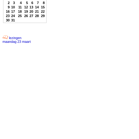
2
3
4
5
6
7
8
9
10
11
12
13
14
15
16
17
18
19
20
21
22
23
24
25
26
27
28
29
30
31
lezingen
maandag 23 maart