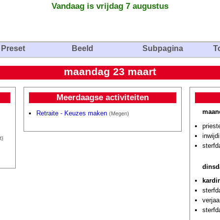
Vandaag is vrijdag 7 augustus
Preset
Beeld
Subpagina
T
maandag 23 maart
Meerdaagse activiteiten
maand
Retraite - Keuzes maken
(Megen)
priest
inwijd
t)
sterfd
dinsd
kardi
sterf
verjaa
sterf