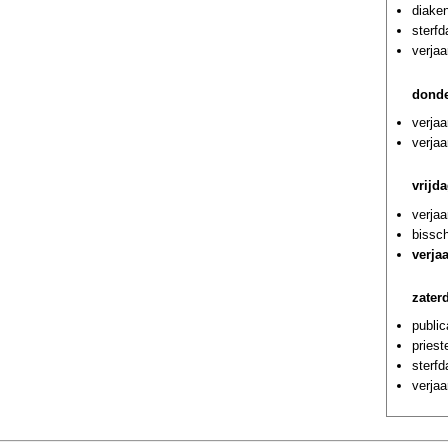
diaken
sterf
verjaa
donde
verjaa
verjaa
vrijda
verja
bissc
verja
zaterd
public
priest
sterf
verja