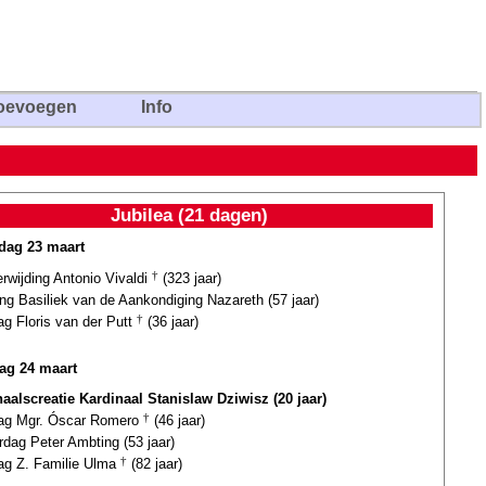
oevoegen
Info
Jubilea (21 dagen)
ag 23 maart
erwijding Antonio Vivaldi
†
(323 jaar)
ing Basiliek van de Aankondiging Nazareth (57 jaar)
ag Floris van der Putt
†
(36 jaar)
ag 24 maart
naalscreatie Kardinaal Stanislaw Dziwisz (20 jaar)
dag Mgr. Óscar Romero
†
(46 jaar)
rdag Peter Ambting (53 jaar)
dag Z. Familie Ulma
†
(82 jaar)