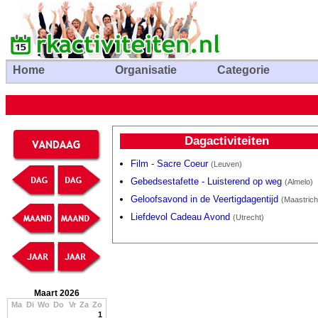
Home
Organisatie
Categorie
Dagactiviteiten
Film - Sacre Coeur
(Leuven)
Gebedsestafette - Luisterend op weg
(Almelo)
Geloofsavond in de Veertigdagentijd
(Maastrich
Liefdevol Cadeau Avond
(Utrecht)
Maart 2026
Ma
Di
Wo
Do
Vr
Za
Zo
1