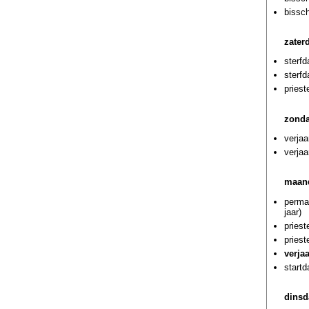
bissc
zaterd
sterf
sterfd
pries
zonda
verjaa
verjaa
maand
perman
jaar)
priest
priest
verja
startd
dinsd