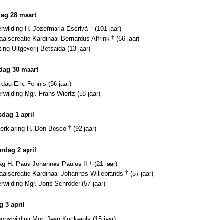
dag 28 maart
erwijding H. Jozefmaria Escrivá
†
(101 jaar)
aalscreatie Kardinaal Bernardus Alfrink
†
(66 jaar)
ting Uitgeverij Betsaida (13 jaar)
ag 30 maart
rdag Eric Fennis (56 jaar)
erwijding Mgr. Frans Wiertz (58 jaar)
dag 1 april
gverklaring H. Don Bosco
†
(92 jaar)
rdag 2 april
dag H. Paus Johannes Paulus II
†
(21 jaar)
naalscreatie Kardinaal Johannes Willebrands
†
(57 jaar)
erwijding Mgr. Joris Schröder (57 jaar)
g 3 april
opswijding Mgr. Jean Kockerols (15 jaar)