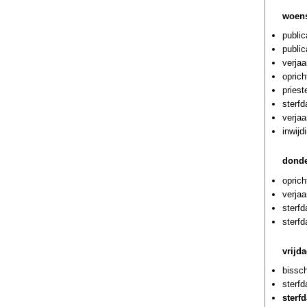
woens
public
public
verja
oprich
priest
sterf
verjaa
inwijd
donde
oprich
verja
sterf
sterf
vrijd
bissch
sterf
sterf