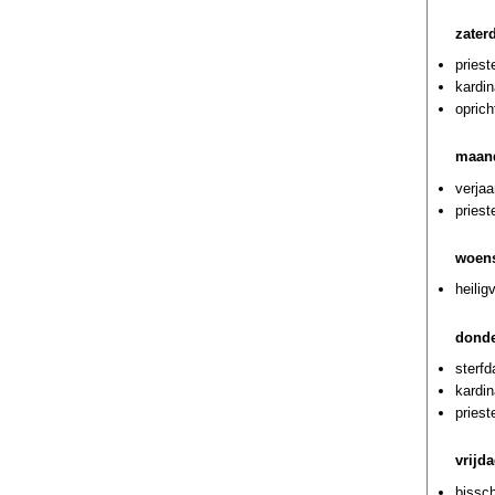
zater
priest
kardin
oprich
maand
verjaa
priest
woens
heili
donde
sterf
kardi
priest
vrijda
bissch