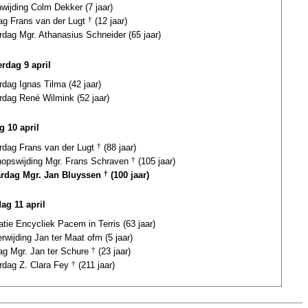
wijding Colm Dekker (7 jaar)
dag Frans van der Lugt
†
(12 jaar)
rdag Mgr. Athanasius Schneider (65 jaar)
rdag 9 april
rdag Ignas Tilma (42 jaar)
rdag René Wilmink (52 jaar)
g 10 april
ardag Frans van der Lugt
†
(88 jaar)
hopswijding Mgr. Frans Schraven
†
(105 jaar)
ardag Mgr. Jan Bluyssen
†
(100 jaar)
ag 11 april
atie Encycliek Pacem in Terris (63 jaar)
erwijding Jan ter Maat ofm (5 jaar)
dag Mgr. Jan ter Schure
†
(23 jaar)
ardag Z. Clara Fey
†
(211 jaar)