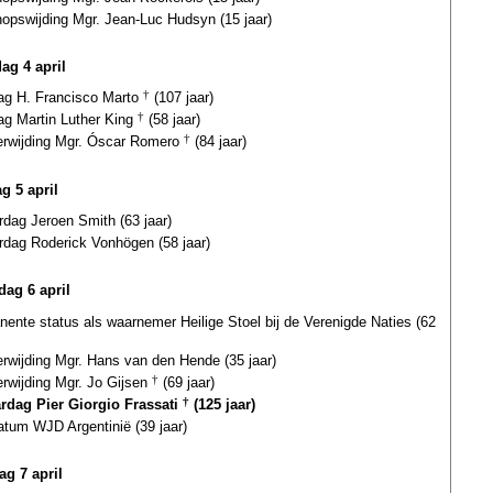
hopswijding Mgr. Jean-Luc Hudsyn (15 jaar)
ag 4 april
dag H. Francisco Marto
†
(107 jaar)
ag Martin Luther King
†
(58 jaar)
terwijding Mgr. Óscar Romero
†
(84 jaar)
g 5 april
rdag Jeroen Smith (63 jaar)
rdag Roderick Vonhögen (58 jaar)
ag 6 april
ente status als waarnemer Heilige Stoel bij de Verenigde Naties (62
erwijding Mgr. Hans van den Hende (35 jaar)
erwijding Mgr. Jo Gijsen
†
(69 jaar)
ardag Pier Giorgio Frassati
†
(125 jaar)
atum WJD Argentinië (39 jaar)
ag 7 april