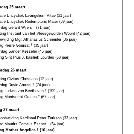
dag 25 maart
atie Encycliek Evangelium Vitae (31 jaar)
atie Encycliek Redemptoris Mater (39 jaar)
ardag Gerard Wijers
†
(71 jaar)
ting Instituut van het Vleesgeworden Woord (42 jaar)
erwijding Mgr. Athanasius Schneider (36 jaar)
dag Pierre Goursat
†
(35 jaar)
rdag Sander Kesseler (45 jaar)
ing Sint Pius X basiliek Lourdes (68 jaar)
rdag 26 maart
ting Civitas Christiana (12 jaar)
ardag David Amess
†
(74 jaar)
dag Ludwig von Beethoven
†
(199 jaar)
dag Montserrat Grases
†
(67 jaar)
ag 27 maart
opswijding Kardinaal Peter Turkson (33 jaar)
dag Maurits Cornelis Escher
†
(54 jaar)
dag Mother Angelica
†
(10 jaar)