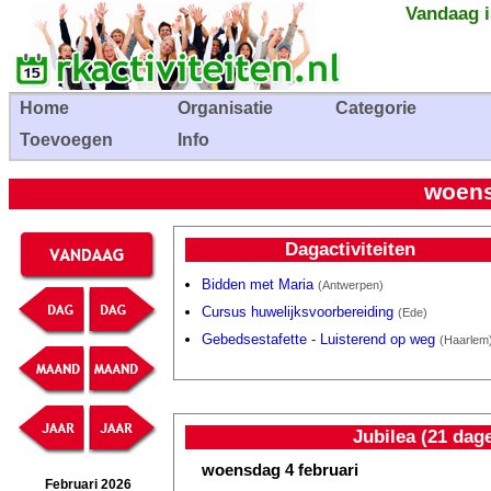
Vandaag i
Home
Organisatie
Categorie
Toevoegen
Info
woens
Dagactiviteiten
Bidden met Maria
(Antwerpen)
Cursus huwelijksvoorbereiding
(Ede)
Gebedsestafette - Luisterend op weg
(Haarlem
Jubilea (21 dag
woensdag 4 februari
Februari 2026