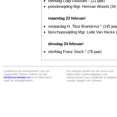
sterfdag Luigi Giussani
†
(21 jaar)
priesterwijding Mgr. Herman Woorts (34 
maandag 23 februari
verjaardag H. Titus Brandsma
†
(145 jaa
bisschopswijding Mgr. Lode Van Hecke (
dinsdag 24 februari
sterfdag Franz Stock
†
(78 jaar)
Ontbreken de evenementen van uw
De redactie houdt zich het recht voor
organisatie? Neem contact op met
ingezonden aankondigingen van
info@rkactiviteiten.nl
om te informeren
evenementen voor publicatie te weigere
naar de mogelijkheden!
zonder opgaaf van redenen.