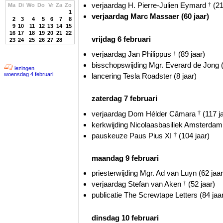
verjaardag H. Pierre-Julien Eymard
†
(21
Ma
Di
Wo
Do
Vr
Za
Zo
1
verjaardag Marc Massaer (60 jaar)
2
3
4
5
6
7
8
9
10
11
12
13
14
15
16
17
18
19
20
21
22
vrijdag 6 februari
23
24
25
26
27
28
verjaardag Jan Philippus
†
(89 jaar)
bisschopswijding Mgr. Everard de Jong (
lezingen
woensdag 4 februari
lancering Tesla Roadster (8 jaar)
zaterdag 7 februari
verjaardag Dom Hélder Câmara
†
(117 j
kerkwijding Nicolaasbasiliek Amsterdam 
pauskeuze Paus Pius XI
†
(104 jaar)
maandag 9 februari
priesterwijding Mgr. Ad van Luyn (62 jaar
verjaardag Stefan van Aken
†
(52 jaar)
publicatie The Screwtape Letters (84 jaa
dinsdag 10 februari