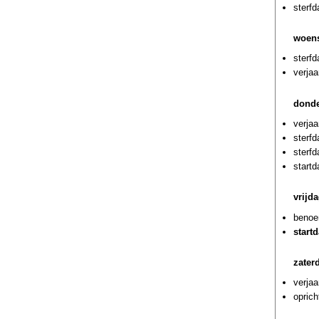
sterf
woens
sterf
verjaa
donde
verja
sterf
sterf
start
vrijda
benoem
start
zater
verja
oprich