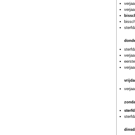
verjaa
verjaa
bissc
bissc
sterf
donde
sterf
verja
eerst
verjaa
vrijda
verjaa
zonda
sterf
sterf
dinsd