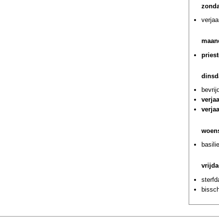
zonda
verjaa
maand
pries
dinsd
bevrij
verja
verja
woens
basili
vrijda
sterfd
bissc