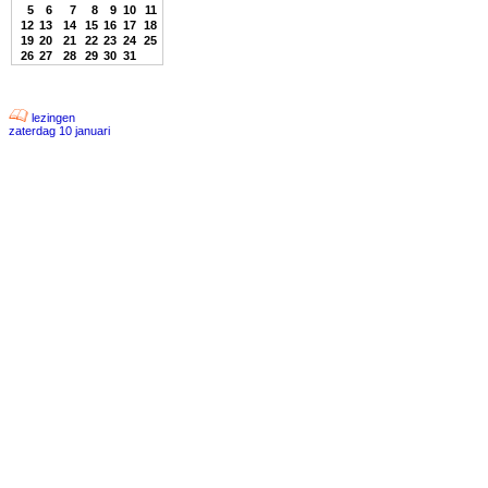
5
6
7
8
9
10
11
12
13
14
15
16
17
18
19
20
21
22
23
24
25
26
27
28
29
30
31
lezingen
zaterdag 10 januari