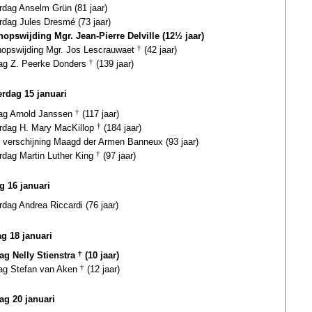
rdag Anselm Grün (81 jaar)
rdag Jules Dresmé (73 jaar)
hopswijding Mgr. Jean-Pierre Delville (12½ jaar)
hopswijding Mgr. Jos Lescrauwaet
†
(42 jaar)
dag Z. Peerke Donders
†
(139 jaar)
rdag 15 januari
dag Arnold Janssen
†
(117 jaar)
ardag H. Mary MacKillop
†
(184 jaar)
e verschijning Maagd der Armen Banneux (93 jaar)
rdag Martin Luther King
†
(97 jaar)
g 16 januari
rdag Andrea Riccardi (76 jaar)
g 18 januari
dag Nelly Stienstra
†
(10 jaar)
dag Stefan van Aken
†
(12 jaar)
ag 20 januari