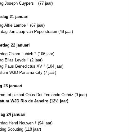
dag Joseph Cuypers
†
(77 jaar)
dag 21 januari
dag Alfie Lambe
†
(67 jaar)
rdag Jan-Jaap van Peperstraten (48 jaar)
rdag 22 januari
ardag Chiara Lubich
†
(106 jaar)
dag Elias Leyds
†
(2 jaar)
dag Paus Benedictus XV
†
(104 jaar)
datum WJD Panama City (7 jaar)
g 23 januari
d tot plelaat Opus Dei Fernando Ocáriz (9 jaar)
datum WJD Rio de Janeiro (12½ jaar)
dag 24 januari
ardag Henri Nouwen
†
(94 jaar)
ting Scouting (118 jaar)