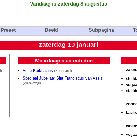
Vandaag is zaterdag 8 augustus
Preset
Beeld
Subpagina
T
zaterdag 10 januari
Meerdaagse activiteiten
zater
Actie Kerkbalans
l)
(Nederland)
Speciaal Jubeljaar Sint Franciscus van Assisi
sterf
(Wereldwijd)
verja
startd
zonda
basili
woens
verjaa