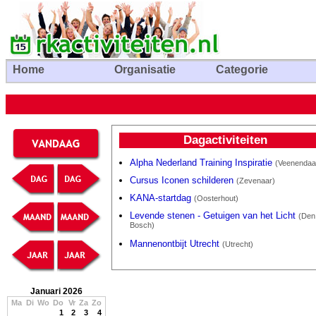
Home
Organisatie
Categorie
Dagactiviteiten
Alpha Nederland Training Inspiratie
(Veenendaa
Cursus Iconen schilderen
(Zevenaar)
KANA-startdag
(Oosterhout)
Levende stenen - Getuigen van het Licht
(Den
Bosch)
Mannenontbijt Utrecht
(Utrecht)
Januari 2026
Ma
Di
Wo
Do
Vr
Za
Zo
1
2
3
4