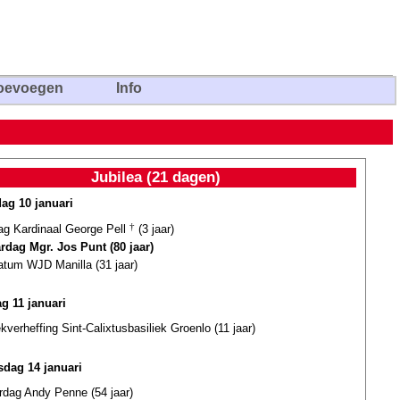
oevoegen
Info
Jubilea (21 dagen)
dag 10 januari
dag Kardinaal George Pell
†
(3 jaar)
ardag Mgr. Jos Punt (80 jaar)
atum WJD Manilla (31 jaar)
g 11 januari
ekverheffing Sint-Calixtusbasiliek Groenlo (11 jaar)
dag 14 januari
rdag Andy Penne (54 jaar)