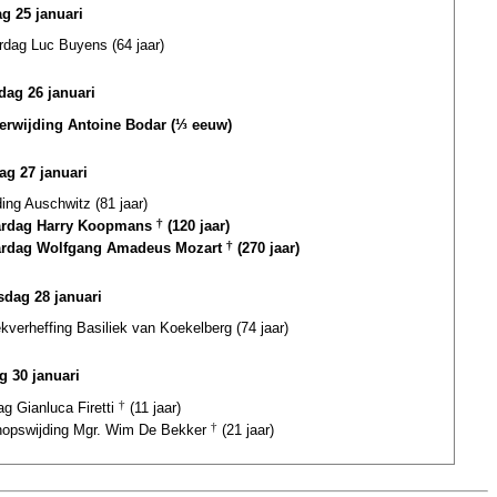
g 25 januari
rdag Luc Buyens (64 jaar)
ag 26 januari
terwijding Antoine Bodar (⅓ eeuw)
ag 27 januari
ding Auschwitz (81 jaar)
ardag Harry Koopmans
†
(120 jaar)
ardag Wolfgang Amadeus Mozart
†
(270 jaar)
dag 28 januari
ekverheffing Basiliek van Koekelberg (74 jaar)
g 30 januari
ag Gianluca Firetti
†
(11 jaar)
hopswijding Mgr. Wim De Bekker
†
(21 jaar)